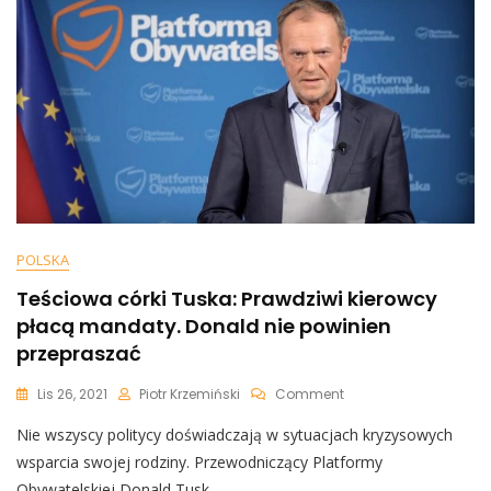
Drogowego.
Sprawę
Opisuje
„Super
Express”
POLSKA
Teściowa córki Tuska: Prawdziwi kierowcy
płacą mandaty. Donald nie powinien
przepraszać
On
Lis 26, 2021
Piotr Krzemiński
Comment
Teściowa
Nie wszyscy politycy doświadczają w sytuacjach kryzysowych
Córki
Tuska:
wsparcia swojej rodziny. Przewodniczący Platformy
Prawdziwi
Obywatelskiej Donald Tusk