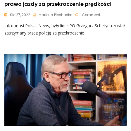
prawo jazdy za przekroczenie prędkości
On
Sie 27, 2022
Marlena Piechocka
Comment
Polsat
Jak donosi Polsat News, były lider PO Grzegorz Schetyna został
News:
Grzegorz
zatrzymany przez policję za przekroczenie
Schetyna
Stracił
Prawo
Jazdy
Za
Przekroczenie
Prędkości