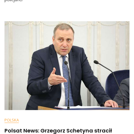
Policję.
Policjanci
Poinformowali
Już
Prokuratora
POLSKA
Polsat News: Grzegorz Schetyna stracił