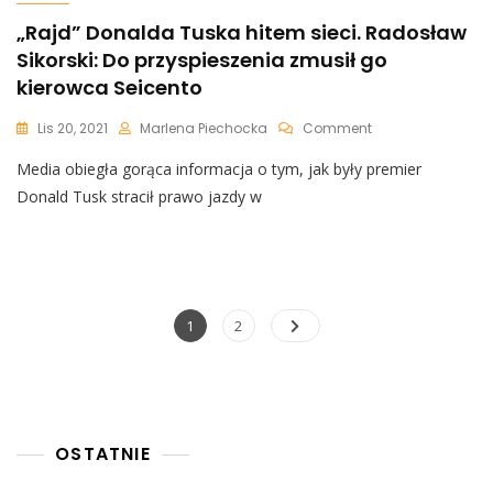
„Rajd” Donalda Tuska hitem sieci. Radosław
Sikorski: Do przyspieszenia zmusił go
kierowca Seicento
On
Lis 20, 2021
Marlena Piechocka
Comment
„Rajd”
Media obiegła gorąca informacja o tym, jak były premier
Donalda
Tuska
Donald Tusk stracił prawo jazdy w
Hitem
Sieci.
Radosław
Sikorski:
Do
Przyspieszenia
Nawigacja
Page
Page
1
2
Zmusił
po
Go
Kierowca
wpisach
Seicento
OSTATNIE