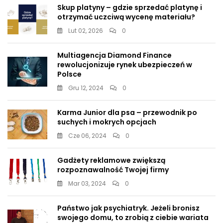
Skup platyny – gdzie sprzedać platynę i
otrzymać uczciwą wycenę materiału?
Lut 02, 2026
0
Multiagencja Diamond Finance
rewolucjonizuje rynek ubezpieczeń w
Polsce
Gru 12, 2024
0
Karma Junior dla psa – przewodnik po
suchych i mokrych opcjach
Cze 06, 2024
0
Gadżety reklamowe zwiększą
rozpoznawalność Twojej firmy
Mar 03, 2024
0
Państwo jak psychiatryk. Jeżeli bronisz
swojego domu, to zrobią z ciebie wariata