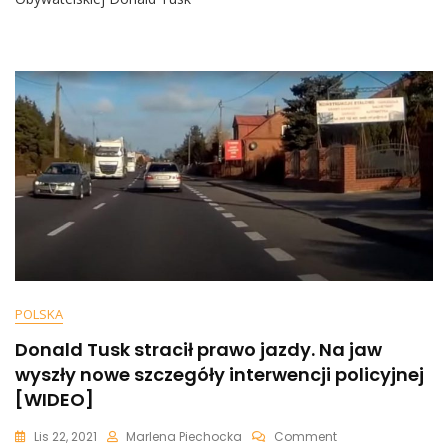
Kierowcy
Płacą
Mandaty.
Donald
Nie
Powinien
Przepraszać
POLSKA
Donald Tusk stracił prawo jazdy. Na jaw
wyszły nowe szczegóły interwencji policyjnej
[WIDEO]
On
Lis 22, 2021
Marlena Piechocka
Comment