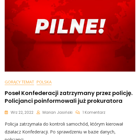
GORĄCY TEMAT
POLSKA
Poseł Konfederacji zatrzymany przez policję.
Policjanci poinformowali już prokuratora
Do
Wrz 22, 2022
Marian Jasiński
1 Komentarz
Poseł
Policja zatrzymała do kontroli samochód, którym kierował
Konfederacji
Zatrzymany
działacz Konfederacji. Po sprawdzeniu w bazie danych,
Przez
policjanci