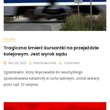
POLSKA
Tragiczna śmierć kursantki na przejeździe
kolejowym. Jest wyrok sądu
On
Wrz 28, 2022
Piotr Krzemiński
Comment
Tragiczna
Egzaminator, który doprowadził do nieumyślnego
Śmierć
Kursantki
spowodowania katastrofy w ruchu lądowym, został ukarany
Na
przez sąd. 23 sierpnia
Przejeździe
Kolejowym.
Jest
Wyrok
Sądu