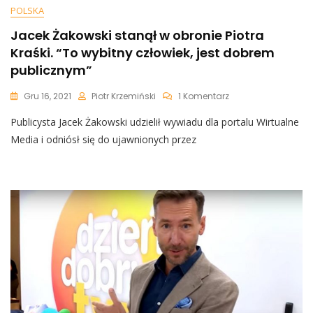
POLSKA
Jacek Żakowski stanął w obronie Piotra
Kraśki. “To wybitny człowiek, jest dobrem
publicznym”
Do
Gru 16, 2021
Piotr Krzemiński
1 Komentarz
Jacek
Publicysta Jacek Żakowski udzielił wywiadu dla portalu Wirtualne
Żakowski
Stanął
Media i odniósł się do ujawnionych przez
W
Obronie
Piotra
Kraśki.
“To
Wybitny
Człowiek,
Jest
Dobrem
Publicznym”