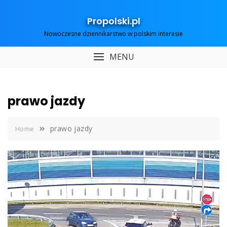
Skip
to
Propolski.pl
content
Nowoczesne dziennikarstwo w polskim interesie
MENU
prawo jazdy
prawo jazdy
Home