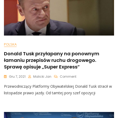
POLSKA
Donald Tusk przyłapany na ponownym
łamaniu przepisów ruchu drogowego.
Sprawę opisuje „Super Express”
On
Gru 7, 2021
Malicki Jan
Comment
Donald
Przewodniczący Platformy Obywatelskiej Donald Tusk stracił w
Tusk
Przyłapany
listopadzie prawo jazdy. Od tamtej pory szef opozycji
Na
Ponownym
Łamaniu
Przepisów
Ruchu