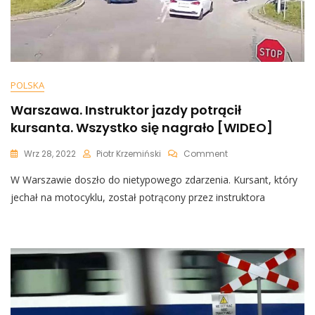
POLSKA
Warszawa. Instruktor jazdy potrącił
kursanta. Wszystko się nagrało [WIDEO]
On
Wrz 28, 2022
Piotr Krzemiński
Comment
Warszawa.
W Warszawie doszło do nietypowego zdarzenia. Kursant, który
Instruktor
Jazdy
jechał na motocyklu, został potrącony przez instruktora
Potrącił
Kursanta.
Wszystko
Się
Nagrało
[WIDEO]