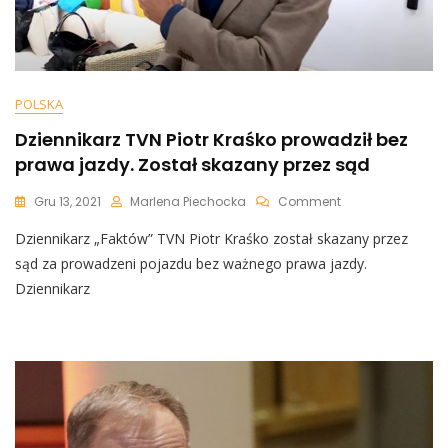
POLSKA
Dziennikarz TVN Piotr Kraśko prowadził bez
prawa jazdy. Został skazany przez sąd
On
Gru 13, 2021
Marlena Piechocka
Comment
Dziennikarz
Dziennikarz „Faktów” TVN Piotr Kraśko został skazany przez
TVN
Piotr
sąd za prowadzeni pojazdu bez ważnego prawa jazdy.
Kraśko
Dziennikarz
Prowadził
Bez
Prawa
Jazdy.
Został
Skazany
Przez
Sąd