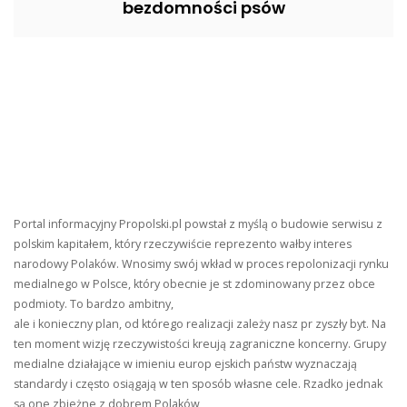
bezdomności psów
Portal informacyjny Propolski.pl powstał z myślą o budowie serwisu z
polskim kapitałem, który rzeczywiście reprezento wałby interes
narodowy Polaków. Wnosimy swój wkład w proces repolonizacji rynku
medialnego w Polsce, który obecnie je st zdominowany przez obce
podmioty. To bardzo ambitny,
ale i konieczny plan, od którego realizacji zależy nasz pr zyszły byt. Na
ten moment wizję rzeczywistości kreują zagraniczne koncerny. Grupy
medialne działające w imieniu europ ejskich państw wyznaczają
standardy i często osiągają w ten sposób własne cele. Rzadko jednak
są one zbieżne z dobrem Polaków,