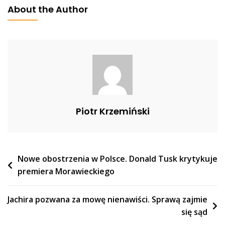
Kaczyńskiego.
About the Author
Interweniowały
Służby,
Podstawiono
Beczkowozy
Piotr Krzemiński
Nawigacja
Nowe obostrzenia w Polsce. Donald Tusk krytykuje
premiera Morawieckiego
wpisu
Jachira pozwana za mowę nienawiści. Sprawą zajmie
się sąd