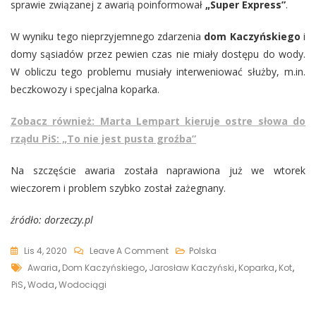
sprawie związanej z awarią poinformował
„Super Express”
.
W wyniku tego nieprzyjemnego zdarzenia
dom Kaczyńskiego
i
domy sąsiadów przez pewien czas nie miały dostępu do wody.
W obliczu tego problemu musiały interweniować służby, m.in.
beczkowozy i specjalna koparka.
Zobacz również: Marta Lempart kieruje ostre słowa do
rządu PiS: „To nie jest pusta groźba”
Na szczęście awaria została naprawiona już we wtorek
wieczorem i problem szybko został zażegnany.
źródło: dorzeczy.pl
On
Lis 4, 2020
Leave A Comment
Polska
Tags
Awaria
Awaria
,
Dom Kaczyńskiego
,
Jarosław Kaczyński
,
Koparka
,
Kot
,
Przed
PiS
,
Woda
,
Wodociągi
Domem