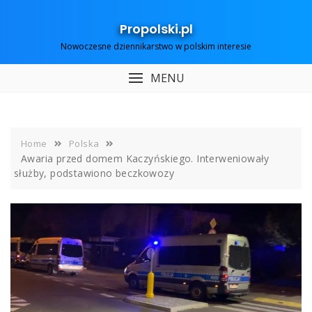
Skip
to
Propolski.pl
content
Nowoczesne dziennikarstwo w polskim interesie
MENU
Home
Polska
Awaria przed domem Kaczyńskiego. Interweniowały
służby, podstawiono beczkowozy