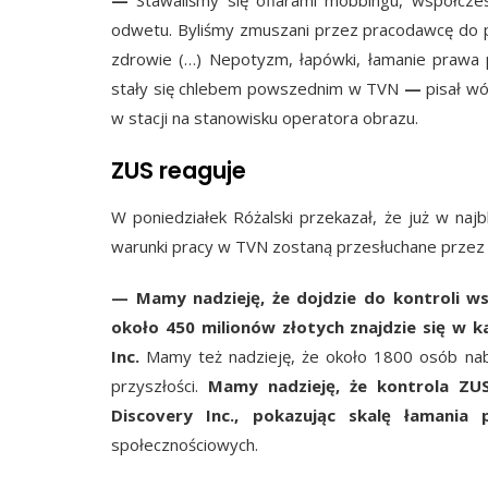
odwetu. Byliśmy zmuszani przez pracodawcę do pr
zdrowie (…) Nepotyzm, łapówki, łamanie prawa p
stały się chlebem powszednim w TVN
—
pisał wó
w stacji na stanowisku operatora obrazu.
ZUS reaguje
W poniedziałek Różalski przekazał, że już w naj
warunki pracy w TVN zostaną przesłuchane przez
—
Mamy nadzieję, że dojdzie do kontroli w
około 450 milionów złotych znajdzie się w k
Inc.
Mamy też nadzieję, że około 1800 osób na
przyszłości.
Mamy nadzieję, że kontrola ZUS
Discovery Inc., pokazując skalę łamani
społecznościowych.