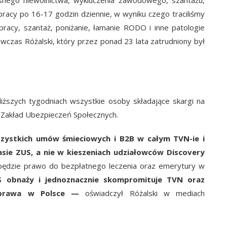
acy po 16-17 godzin dziennie, w wyniku czego traciliśmy
racy, szantaż, poniżanie, łamanie RODO i inne patologie
wczas Różalski, który przez ponad 23 lata zatrudniony był
bliższych tygodniach wszystkie osoby składające skargi na
 Zakład Ubezpieczeń Społecznych.
szystkich umów śmieciowych i B2B w całym TVN-ie i
asie ZUS, a nie w kieszeniach udziałowców Discovery
będzie prawo do bezpłatnego leczenia oraz emerytury w
 obnaży i jednoznacznie skompromituje TVN oraz
a prawa w Polsce —
oświadczył Różalski w mediach