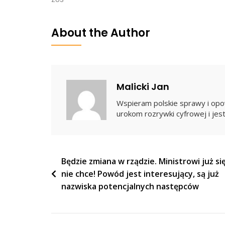
„Firma
Tłumaczyła,
About the Author
Że
Nie
Łamie
Przepisów
Malicki Jan
–
Wspieram polskie sprawy i opow
Szantażem
urokom rozrywki cyfrowej i jest
Zostałem
Zmuszony
Przez
Dyrektora…
Nawigacja
Będzie zmiana w rządzie. Ministrowi już si
nie chce! Powód jest interesujący, są już
wpisu
nazwiska potencjalnych następców