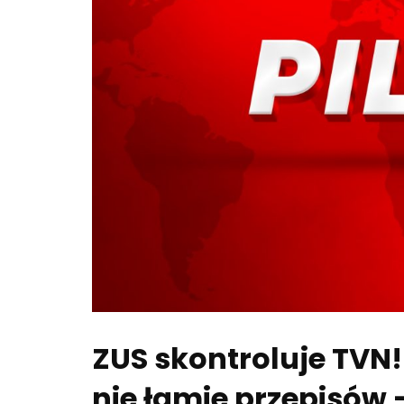
ZUS skontroluje TVN!
nie łamie przepisów