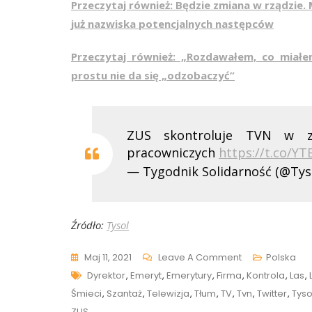
Przeczytaj również: Będzie zmiana w rządzie. M
już nazwiska potencjalnych następców
Przeczytaj również: „Rozdawałem, co miał
prostu nie da się „odzobaczyć”
ZUS skontroluje TVN w z
pracowniczych
https://t.co/Y
— Tygodnik Solidarność (@Tys
Źródło:
Tysol
On
Maj 11, 2021
Leave A Comment
Polska
Tags
ZUS
Dyrektor
,
Emeryt
,
Emerytury
,
Firma
,
Kontrola
,
Las
,
Skontroluje
Śmieci
,
Szantaż
,
Telewizja
,
Tłum
,
TV
,
Tvn
,
Twitter
,
Tyso
TVN!
ZUS