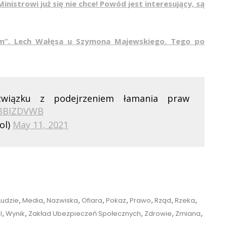
inistrowi już się nie chce! Powód jest interesujący, są
em”. Lech Wałęsa u Szymona Majewskiego. Tego po
wiązku z podejrzeniem łamania praw
TBBIZDVWB
ol)
May 11, 2021
Ludzie
,
Media
,
Nazwiska
,
Ofiara
,
Pokaz
,
Prawo
,
Rząd
,
Rzeka
,
l
,
Wynik
,
Zakład Ubezpieczeń Społecznych
,
Zdrowie
,
Zmiana
,