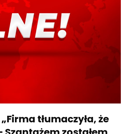
 „Firma tłumaczyła, że
 – Szantażem zostałem