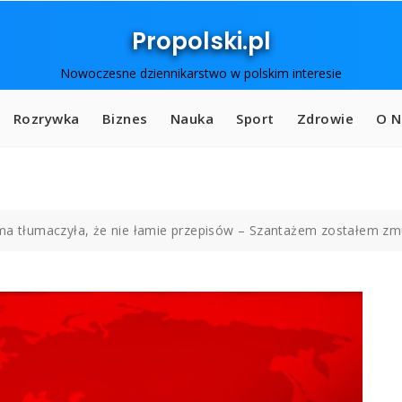
Propolski.pl
Nowoczesne dziennikarstwo w polskim interesie
Rozrywka
Biznes
Nauka
Sport
Zdrowie
O N
rma tłumaczyła, że nie łamie przepisów – Szantażem zostałem z