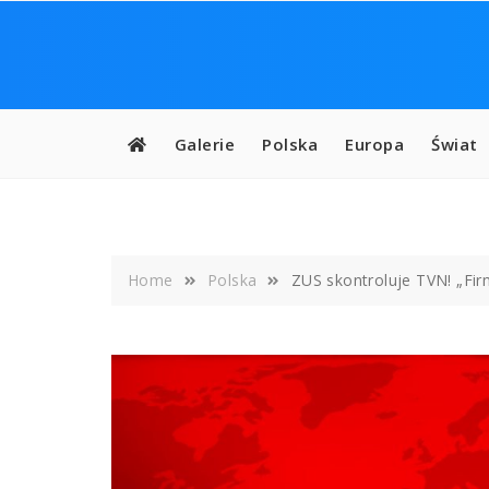
Skip
to
content
Galerie
Polska
Europa
Świat
Home
Polska
ZUS skontroluje TVN! „Fi