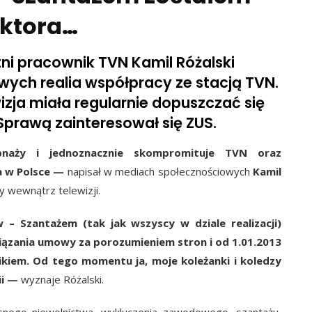
ektora…
tni pracownik TVN Kamil Różalski
ych realia współpracy ze stacją TVN.
wizja miała regularnie dopuszczać się
prawą zainteresował się ZUS.
naży i jednoznacznie skompromituje TVN oraz
a w Polsce
—
napisał w mediach społecznościowych
Kamil
cy wewnątrz telewizji.
w – Szantażem (tak jak wszyscy w dziale realizacji)
ązania umowy za porozumieniem stron i od 1.01.2013
kiem. Od tego momentu ja, moje koleżanki i koledzy
i
—
wyznaje Różalski.
snego niewolnictwa, wykluczenia zawodowego, szantażu,