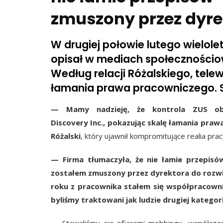
zmuszony przez dyr
W drugiej połowie lutego wielole
opisał w mediach społecznościow
Według relacji Różalskiego, tele
łamania prawa pracowniczego. S
—
Mamy nadzieję, że kontrola ZUS ob
Discovery Inc., pokazując skalę łamania praw
Różalski
, który ujawnił kompromitujące realia pra
—
Firma tłumaczyła, że nie łamie przepisó
zostałem zmuszony przez dyrektora do rozwi
roku z pracownika stałem się współpracowni
byliśmy traktowani jak ludzie drugiej kategori
—
Stawaliśmy się ofiarami mobbingu, współcze