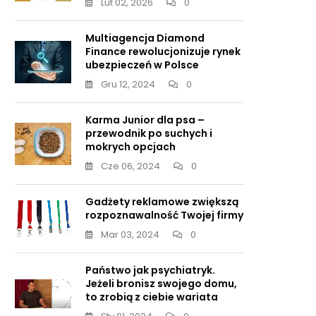
Lut 02, 2026
0
Multiagencja Diamond
Finance rewolucjonizuje rynek
ubezpieczeń w Polsce
Gru 12, 2024
0
Karma Junior dla psa –
przewodnik po suchych i
mokrych opcjach
Cze 06, 2024
0
Gadżety reklamowe zwiększą
rozpoznawalność Twojej firmy
Mar 03, 2024
0
Państwo jak psychiatryk.
Jeżeli bronisz swojego domu,
to zrobią z ciebie wariata