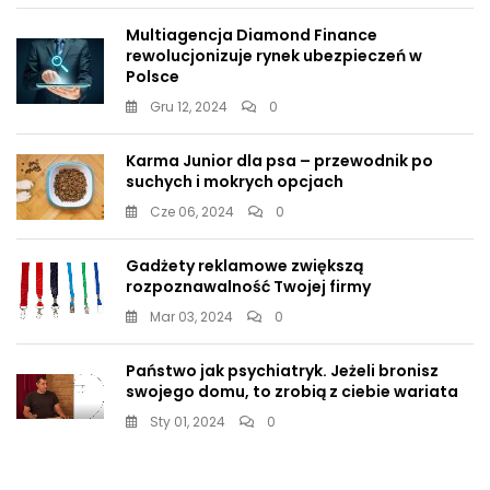
Multiagencja Diamond Finance
rewolucjonizuje rynek ubezpieczeń w
Polsce
Gru 12, 2024
0
Karma Junior dla psa – przewodnik po
suchych i mokrych opcjach
Cze 06, 2024
0
Gadżety reklamowe zwiększą
rozpoznawalność Twojej firmy
Mar 03, 2024
0
Państwo jak psychiatryk. Jeżeli bronisz
swojego domu, to zrobią z ciebie wariata
Sty 01, 2024
0