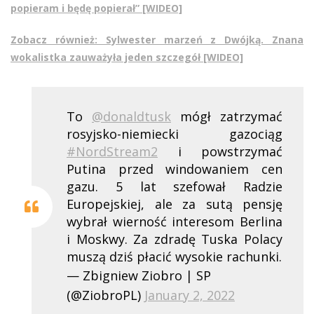
popieram i będę popierał” [WIDEO]
Zobacz również: Sylwester marzeń z Dwójką. Znana
wokalistka zauważyła jeden szczegół [WIDEO]
To
@donaldtusk
mógł zatrzymać
rosyjsko-niemiecki gazociąg
#NordStream2
i powstrzymać
Putina przed windowaniem cen
gazu. 5 lat szefował Radzie
Europejskiej, ale za sutą pensję
wybrał wierność interesom Berlina
i Moskwy. Za zdradę Tuska Polacy
muszą dziś płacić wysokie rachunki.
— Zbigniew Ziobro | SP
(@ZiobroPL)
January 2, 2022