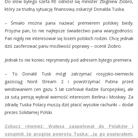
Do słów byłego szefa RE odniósł się minister Zbigniew Ziobro,
który za trudną sytuację finansową oskarżył Donalda Tuska.
– Śmiało można pana nazwać premierem polskiej biedy.
Przyzna pan, to nie najlepsze świadectwo pana wiarygodności.
Pan nigdy nie interesował się losem polskich rodzin. Chcę jednak
dziś zaoferować panu możliwość poprawy – ocenił Ziobro.
Jednak to nie koniec reprymendy pod adresem byłego premiera.
– To Donald Tusk mógł zatrzymać rosyjsko-niemiecki
gazociąg Nord Stream 2 i powstrzymać Putina przed
windowaniem cen gazu. 5 lat szefował Radzie Europejskiej, ale
za sutą pensję wybrał wierność interesom Berlina i Moskwy. Za
zdradę Tuska Polacy muszą dziś płacić wysokie rachunki – dodał
prezes Solidarnej Polski.
Zobacz również: Wałęsa zaapelował do Polaków i
oznajmił, że pragnie powrotu Tuska: „Ja go popierałem,