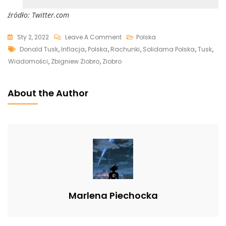
źródło: Twitter.com
On
Sty 2, 2022
Leave A Comment
Polska
Tags
Ziobro
Donald Tusk
,
Inflacja
,
Polska
,
Rachunki
,
Solidarna Polska
,
Tusk
,
Znalazł
Wiadomości
,
Zbigniew Ziobro
,
Ziobro
Odpowiedzialnego
Za
About the Author
Kryzys
I
Podwyżki:
„Za
Jego
Zdradę
Polacy
Muszą
Marlena Piechocka
Dziś
Płacić
Wysokie