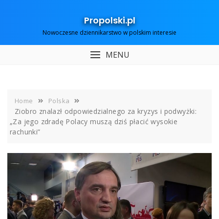
Skip
to
Propolski.pl
content
Nowoczesne dziennikarstwo w polskim interesie
MENU
Home
Polska
Ziobro znalazł odpowiedzialnego za kryzys i podwyżki:
„Za jego zdradę Polacy muszą dziś płacić wysokie
rachunki”