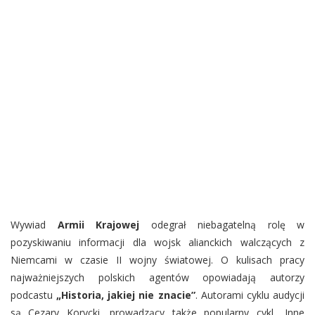
Wywiad
Armii Krajowej
odegrał niebagatelną rolę w
pozyskiwaniu informacji dla wojsk alianckich walczących z
Niemcami w czasie II wojny światowej. O kulisach pracy
najważniejszych polskich agentów opowiadają autorzy
podcastu
„Historia, jakiej nie znacie”
. Autorami cyklu audycji
są Cezary Korycki, prowadzący także popularny cykl „Inne