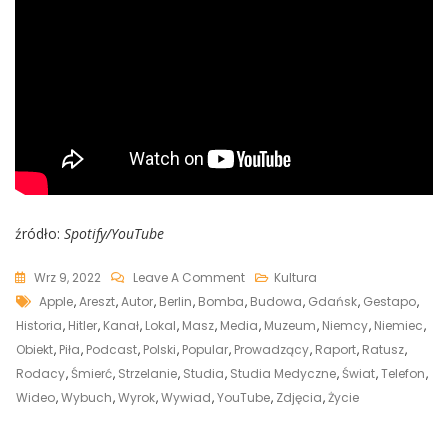
źródło:
Spotify/YouTube
On
Wrz 9, 2022
Leave A Comment
Kultura
Tags
Zapomniana
Apple
,
Areszt
,
Autor
,
Berlin
,
Bomba
,
Budowa
,
Gdańsk
,
Gestapo
,
Agentka
Historia
,
Hitler
,
Kanał
,
Lokal
,
Masz
,
Media
,
Muzeum
,
Niemcy
,
Niemiec
,
AK,
Obiekt
,
Piła
,
Podcast
,
Polski
,
Popular
,
Prowadzący
,
Raport
,
Ratusz
,
Dzięki
Rodacy
,
Śmierć
,
Strzelanie
,
Studia
,
Studia Medyczne
,
Świat
,
Telefon
,
Której
Wideo
,
Wybuch
,
Wyrok
,
Wywiad
,
YouTube
,
Zdjęcia
,
Życie
Alianci
Bombardowali