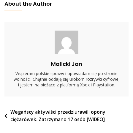
About the Author
Hitlerowców.
To
Się
Nadaje
Na
Serial
Wojenny!
[+WIDEO]
Malicki Jan
Wspieram polskie sprawy i opowiadam się po stronie
wolności. Chętnie oddaję się urokom rozrywki cyfrowej
i jestem na bieżąco z platformą Xbox i Playstation.
Nawigacja
Wegańscy aktywiści przedziurawili opony
ciężarówek. Zatrzymano 17 osób [WIDEO]
wpisu