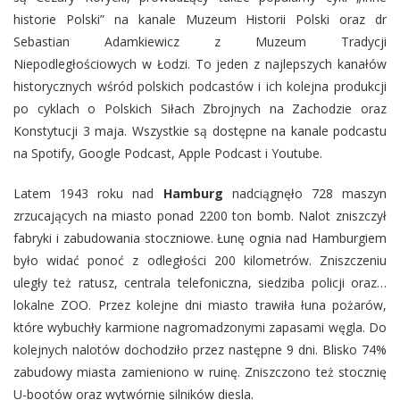
historie Polski” na kanale Muzeum Historii Polski oraz dr
Sebastian Adamkiewicz z Muzeum Tradycji
Niepodległościowych w Łodzi. To jeden z najlepszych kanałów
historycznych wśród polskich podcastów i ich kolejna produkcji
po cyklach o Polskich Siłach Zbrojnych na Zachodzie oraz
Konstytucji 3 maja. Wszystkie są dostępne na kanale podcastu
na Spotify, Google Podcast, Apple Podcast i Youtube.
Latem 1943 roku nad
Hamburg
nadciągnęło 728 maszyn
zrzucających na miasto ponad 2200 ton bomb. Nalot zniszczył
fabryki i zabudowania stoczniowe. Łunę ognia nad Hamburgiem
było widać ponoć z odległości 200 kilometrów. Zniszczeniu
uległy też ratusz, centrala telefoniczna, siedziba policji oraz…
lokalne ZOO. Przez kolejne dni miasto trawiła łuna pożarów,
które wybuchły karmione nagromadzonymi zapasami węgla. Do
kolejnych nalotów dochodziło przez następne 9 dni. Blisko 74%
zabudowy miasta zamieniono w ruinę. Zniszczono też stocznię
U-bootów oraz wytwórnię silników diesla.