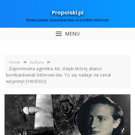
Skip
to
Propolski.pl
content
Nowoczesne dziennikarstwo w polskim interesie
MENU
Home
Kultura
Zapomniana agentka AK, dzięki której alianci
bombardowali hitlerowców. To się nadaje na serial
wojenny! [+WIDEO]