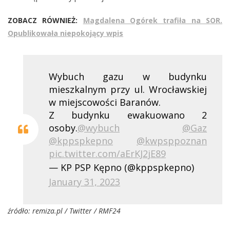
ZOBACZ RÓWNIEŻ:
Magdalena Ogórek trafiła na SOR.
Opublikowała niepokojący wpis
Wybuch gazu w budynku
mieszkalnym przy ul. Wrocławskiej
w miejscowości Baranów.
Z budynku ewakuowano 2
osoby.
@wybuch
@Gaz
@kppspkepno
@kwpsppoznan
pic.twitter.com/aErKJ2jE89
— KP PSP Kępno (@kppspkepno)
January 31, 2023
źródło: remiza.pl / Twitter / RMF24