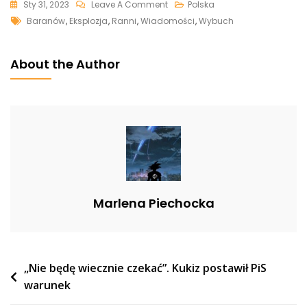
On
Sty 31, 2023
Leave A Comment
Polska
Tags
Potężna
Baranów
,
Eksplozja
,
Ranni
,
Wiadomości
,
Wybuch
Eksplozja
W
About the Author
Baranowie.
Są
Osoby
Ranne
Marlena Piechocka
Nawigacja
„Nie będę wiecznie czekać”. Kukiz postawił PiS
warunek
wpisu