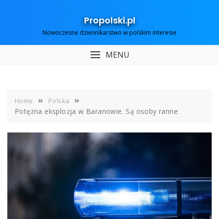
Skip
to
Propolski.pl
content
Nowoczesne dziennikarstwo w polskim interesie
MENU
Home
Polska
Potężna eksplozja w Baranowie. Są osoby ranne