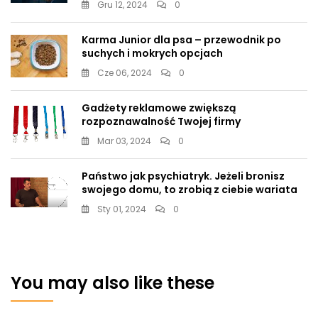
Gru 12, 2024
0
Karma Junior dla psa – przewodnik po
suchych i mokrych opcjach
Cze 06, 2024
0
Gadżety reklamowe zwiększą
rozpoznawalność Twojej firmy
Mar 03, 2024
0
Państwo jak psychiatryk. Jeżeli bronisz
swojego domu, to zrobią z ciebie wariata
Sty 01, 2024
0
You may also like these