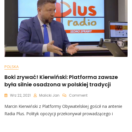
Błyskawicznie
Zrzedła
Mina.
„Teorie
Spiskowe”
POLSKA
Boki zrywać! Kierwiński: Platforma zawsze
była silnie osadzona w polskiej tradycji
On
Wrz 22, 2021
Malicki Jan
Comment
Boki
Marcin Kierwiński z Platformy Obywatelskiej gościł na antenie
Zrywać!
Kierwiński:
Radia Plus. Polityk opozycji przekonywał prowadzącego i
Platforma
Zawsze
Była