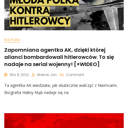
KULTURA
Zapomniana agentka AK, dzięki której
alianci bombardowali hitlerowców. To się
nadaje na serial wojenny! [+WIDEO]
On
Wrz 9, 2022
Malicki Jan
Comment
Zapomniana
Ta agentka AK wiedziała, jak skutecznie walczyć z Niemcami.
Agentka
AK,
Biografia Haliny Kłąb nadaje się na
Dzięki
Której
Alianci
Bombardowali
Hitlerowców.
To