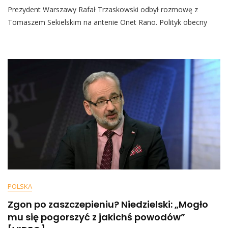
Prezydent Warszawy Rafał Trzaskowski odbył rozmowę z
Rafał
Trzaskowski
Tomaszem Sekielskim na antenie Onet Rano. Polityk obecny
Ośmieszony
Na
Żywo
Przez
Dziennikarza
Onetu:
„Ile
Osób
Było
Na
Tej
Manifestacji?”
POLSKA
Zgon po zaszczepieniu? Niedzielski: „Mogło
mu się pogorszyć z jakichś powodów”