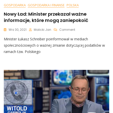
GOSPODARKA
GOSPODARKA I FINANSE
POLSKA
Nowy Ład: Minister przekazał ważne
informacje, które mogą zaniepokoić
On
Wrz 30, 2021
Malicki Jan
Comment
Nowy
Minister Łukasz Schreiber poinformował w mediach
Ład:
Minister
społecznościowych o ważnej zmianie dotyczącej podatków w
Przekazał
ramach tzw. Polskiego
Ważne
Informacje,
Które
Mogą
Zaniepokoić