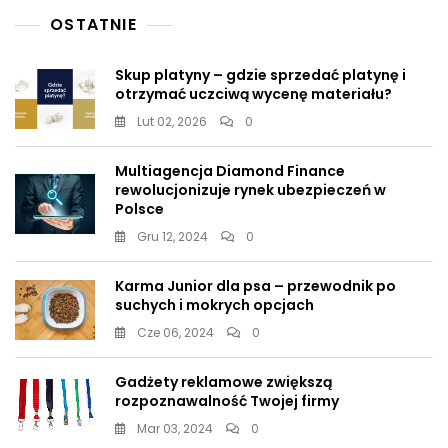
OSTATNIE
Skup platyny – gdzie sprzedać platynę i
otrzymać uczciwą wycenę materiału?
Lut 02, 2026
0
Multiagencja Diamond Finance
rewolucjonizuje rynek ubezpieczeń w
Polsce
Gru 12, 2024
0
Karma Junior dla psa – przewodnik po
suchych i mokrych opcjach
Cze 06, 2024
0
Gadżety reklamowe zwiększą
rozpoznawalność Twojej firmy
Mar 03, 2024
0