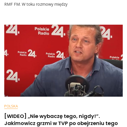
Miotłę
RMF FM. W toku rozmowy między
I
Posprzątaj,
Frajerze.
Kończmy
To”.
Mocna
Rozmowa
Kukiza
Z
Mazurkiem
W
RMF
FM
POLSKA
[WIDEO] „Nie wybaczę tego, nigdy!”.
Jakimowicz grzmi w TVP po obejrzeniu tego