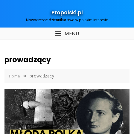
Skip
to
Propolski.pl
content
Nowoczesne dziennikarstwo w polskim interesie
MENU
prowadzący
prowadzący
Home