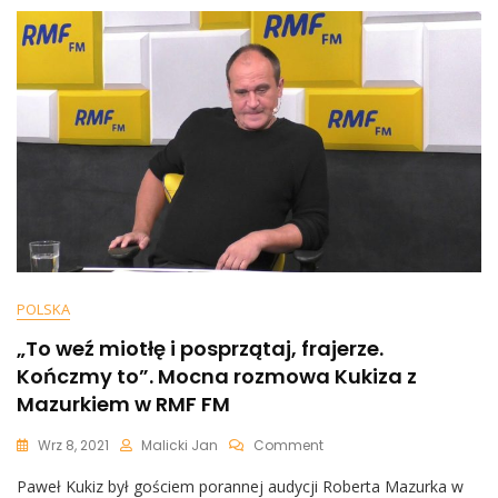
Silnie
Osadzona
W
Polskiej
Tradycji
POLSKA
„To weź miotłę i posprzątaj, frajerze.
Kończmy to”. Mocna rozmowa Kukiza z
Mazurkiem w RMF FM
On
Wrz 8, 2021
Malicki Jan
Comment
„To
Paweł Kukiz był gościem porannej audycji Roberta Mazurka w
Weź