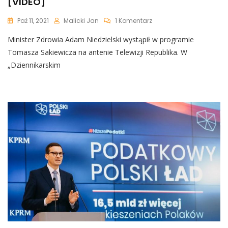
[VIDEO]
Do
Paź 11, 2021
Malicki Jan
1 Komentarz
Zgon
Minister Zdrowia Adam Niedzielski wystąpił w programie
Po
Zaszczepieniu?
Tomasza Sakiewicza na antenie Telewizji Republika. W
Niedzielski:
„Dziennikarskim
„Mogło
Mu
Się
Pogorszyć
Z
Jakichś
Powodów”
[VIDEO]