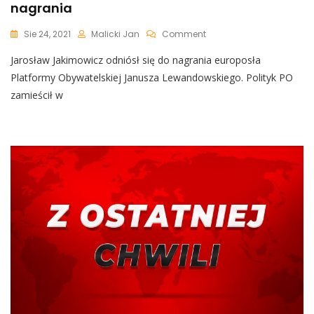
nagrania
On
Sie 24, 2021
Malicki Jan
Comment
[WIDEO]
Jarosław Jakimowicz odniósł się do nagrania europosła
„Nie
Wybaczę
Platformy Obywatelskiej Janusza Lewandowskiego. Polityk PO
Tego,
zamieścił w
Nigdy!”.
Jakimowicz
Grzmi
W
TVP
Po
Obejrzeniu
Tego
Nagrania