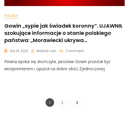
POLSKA
Gowin „sypie jak świadek koronny”. UJAWNIŁ
szokujące informacje o stanie polskiego
państwa: „Morawiecki ukrywa…
On
Sie 14, 2021
Malicki Jan
Comment
Gowin
Pewna epoka się skończyła. Jarosław Gowin przestał być
„sypie
Jak
wicepremierem i opuścił na dobre obóz Zjednoczonej
Świadek
Koronny”.
UJAWNIŁ
Szokujące
Informacje
O
Nawigacja
Page
Page
1
2
Stanie
po
Polskiego
Państwa:
wpisach
„Morawiecki
Ukrywa…