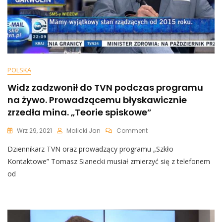
POLSKA
Widz zadzwonił do TVN podczas programu
na żywo. Prowadzącemu błyskawicznie
zrzedła mina. „Teorie spiskowe”
On
Wrz 29, 2021
Malicki Jan
Comment
Widz
Dziennikarz TVN oraz prowadzący programu „Szkło
Zadzwonił
Do
Kontaktowe” Tomasz Sianecki musiał zmierzyć się z telefonem
TVN
od
Podczas
Programu
Na
Żywo.
Prowadzącemu