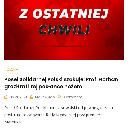
Się
Nadaje
Na
Serial
Wojenny!
[+WIDEO]
POLSKA
Poseł Solidarnej Polski szokuje: Prof. Horban
groził mi i tej posłance nożem
On
Lis 21, 2021
Malicki Jan
Comment
Poseł
Poseł Solidarnej Polski Janusz Kowalski od pewnego czasu
Solidarnej
Polski
postuluje rozwiązanie Rady Medycznej przy premierze
Szokuje:
Mateuszu
Prof.