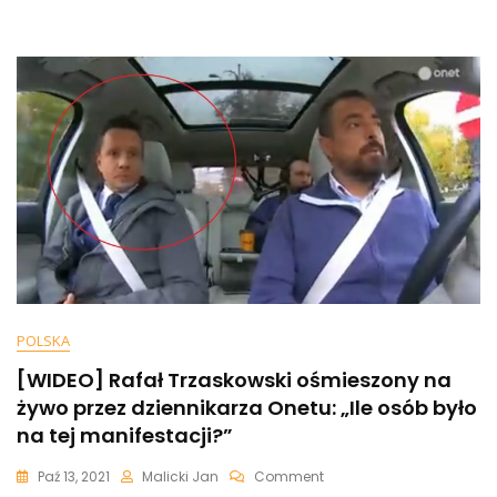
Horban
Groził
Mi
I
Tej
Posłance
Nożem
POLSKA
[WIDEO] Rafał Trzaskowski ośmieszony na
żywo przez dziennikarza Onetu: „Ile osób było
na tej manifestacji?”
On
Paź 13, 2021
Malicki Jan
Comment
[WIDEO]