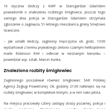
10 stycznia śledczy z KMP w Starogardzie Gdańskim
powiadomili o znalezieniu rozbitego śmigłowca. Jeszcze tego
samego dnia policja w Starogardzie Gdańskim otrzymała
zgłoszenie o zaginięciu 51-letniego mieszkańca gminy Smętowo
Graniczne.
– Jak ustalili śledczy, zaginiony mężczyzna ok. godz. 13:00
wystartował z terenu prywatnego zielono-czarnym helikopterem
marki Robinson R44 i odleciał w nieznanym kierunku –
powiedział asp. sztab. Marcin Kunka.
Znaleziono rozbity śmigłowiec
Zaginionego poszukiwał również śmigłowiec SAR Polskiej
Agencji Żeglugi Powietrznej. Ok. godziny 21:00 natknięto się na
rozbity śmigłowiec w kompleksie leśnym, a w nim ciało pilota.
Na miejscu pracowały cztery zastępy straży pożarnej, policja i