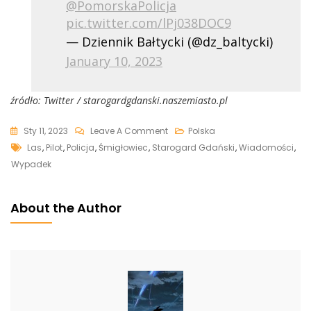
@PomorskaPolicja
pic.twitter.com/lPj038DOC9
— Dziennik Bałtycki (@dz_baltycki)
January 10, 2023
źródło: Twitter / starogardgdanski.naszemiasto.pl
On
Sty 11, 2023
Leave A Comment
Polska
Tags
Wypadek
Las
,
Pilot
,
Policja
,
Śmigłowiec
,
Starogard Gdański
,
Wiadomości
,
Śmigłowca
Wypadek
W
Kompleksie
About the Author
Leśnym.
W
Środku
Ciało
Pilota
[WIDEO]