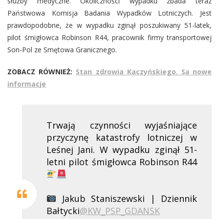
służby medyczne. Okoliczności wypadku zbada teraz
Państwowa Komisja Badania Wypadków Lotniczych. Jest
prawdopodobne, że w wypadku zginął poszukiwany 51-latek,
pilot śmigłowca Robinson R44, pracownik firmy transportowej
Son-Pol ze Smętowa Granicznego.
ZOBACZ RÓWNIEŻ:
Stan zdrowia Kaczyńskiego. Są nowe
informacje
Trwają czynności wyjaśniające
przyczynę katastrofy lotniczej w
Leśnej Jani. W wypadku zginął 51-
letni pilot śmigłowca Robinson R44
Jakub Staniszewski | Dziennik
Bałtycki
@KW_PSP_GDANSK