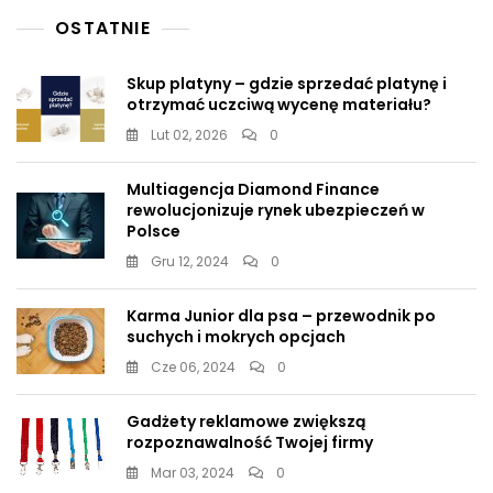
OSTATNIE
Skup platyny – gdzie sprzedać platynę i
otrzymać uczciwą wycenę materiału?
Lut 02, 2026
0
Multiagencja Diamond Finance
rewolucjonizuje rynek ubezpieczeń w
Polsce
Gru 12, 2024
0
Karma Junior dla psa – przewodnik po
suchych i mokrych opcjach
Cze 06, 2024
0
Gadżety reklamowe zwiększą
rozpoznawalność Twojej firmy
Mar 03, 2024
0