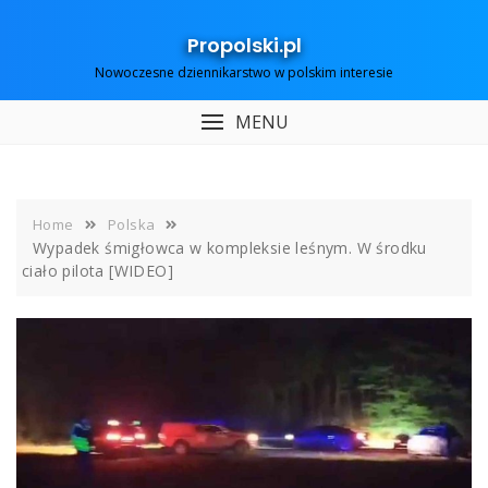
Skip
to
Propolski.pl
content
Nowoczesne dziennikarstwo w polskim interesie
MENU
Home
Polska
Wypadek śmigłowca w kompleksie leśnym. W środku
ciało pilota [WIDEO]