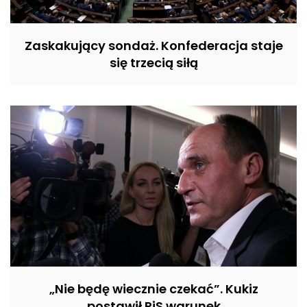
Zaskakujący sondaż. Konfederacja staje
się trzecią siłą
„Nie będę wiecznie czekać”. Kukiz
postawił PiS warunek