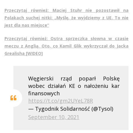
Przeczytaj również: Maciej Stuhr nie pozostawił na
Polakach suchej nitki: „Myślę, że wyjdziemy z UE. To nie
jest dla nas miejsce”
Przeczytaj również: Ostra sprzeczka słowna w czasie
meczu z Anglią. Oto, co Kamil Glik wykrzyczał do Jacka
Grealisha [WIDEO]
Węgierski rząd poparł Polskę
wobec działań KE o nałożeniu kar
finansowych
https://t.co/gm2UYeL78R
— Tygodnik Solidarność (@Tysol)
September 10, 2021