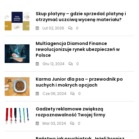
Skup platyny – gdzie sprzedać platynę i
otrzymać uczciwą wycenę materiału?
Lut 02, 2026
0
Multiagencja Diamond Finance
rewolucjonizuje rynek ubezpieczeń w
Polsce
Gru 12, 2024
0
Karma Junior dla psa – przewodnik po
suchych i mokrych opcjach
Cze 06, 2024
0
Gadżety reklamowe zwiększą
rozpoznawalność Twojej firmy
Mar 03, 2024
0
Państwo jak psychiatryk. Jeżeli bronisz