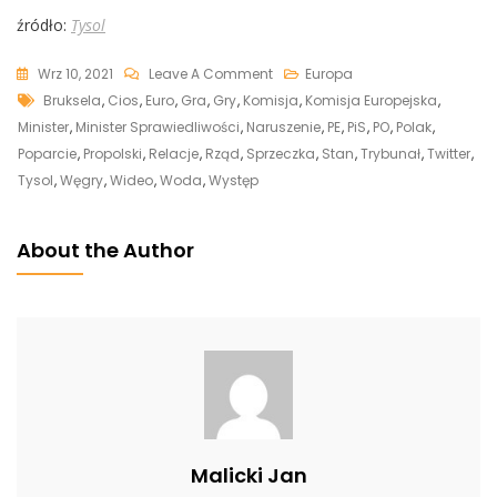
źródło:
Tysol
On
Wrz 10, 2021
Leave A Comment
Europa
Tags
Węgierski
Bruksela
,
Cios
,
Euro
,
Gra
,
Gry
,
Komisja
,
Komisja Europejska
,
Rząd
Minister
,
Minister Sprawiedliwości
,
Naruszenie
,
PE
,
PiS
,
PO
,
Polak
,
Poparł
Poparcie
,
Propolski
,
Relacje
,
Rząd
,
Sprzeczka
,
Stan
,
Trybunał
,
Twitter
,
Polskę
Tysol
,
Węgry
,
Wideo
,
Woda
,
Występ
Wobec
Działań
About the Author
KE
O
Nałożeniu
Kar
Finansowych
Malicki Jan