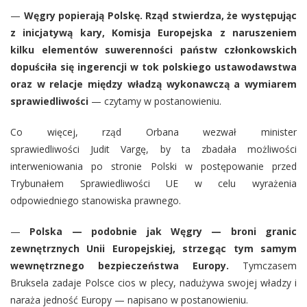
—
Węgry popierają Polskę. Rząd stwierdza, że występując
z inicjatywą kary, Komisja Europejska z naruszeniem
kilku elementów suwerenności państw członkowskich
dopuściła się ingerencji w tok polskiego ustawodawstwa
oraz w relacje między władzą wykonawczą a wymiarem
sprawiedliwości
— czytamy w postanowieniu.
Co więcej, rząd Orbana wezwał minister
sprawiedliwości Judit Vargę, by ta zbadała możliwości
interweniowania po stronie Polski w postępowanie przed
Trybunałem Sprawiedliwości UE w celu wyrażenia
odpowiedniego stanowiska prawnego.
—
Polska — podobnie jak Węgry — broni granic
zewnętrznych Unii Europejskiej, strzegąc tym samym
wewnętrznego bezpieczeństwa Europy.
Tymczasem
Bruksela zadaje Polsce cios w plecy, nadużywa swojej władzy i
naraża jedność Europy — napisano w postanowieniu.