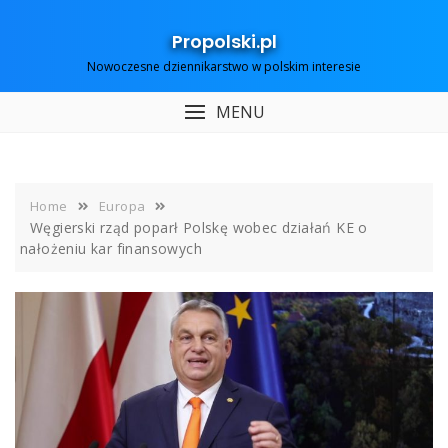
Skip
to
Propolski.pl
content
Nowoczesne dziennikarstwo w polskim interesie
MENU
Home
Europa
Węgierski rząd poparł Polskę wobec działań KE o
nałożeniu kar finansowych