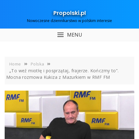
Skip
to
Propolski.pl
content
Nowoczesne dziennikarstwo w polskim interesie
MENU
Home
Polska
„To weź miotłę i posprzątaj, frajerze. Kończmy to”.
Mocna rozmowa Kukiza z Mazurkiem w RMF FM