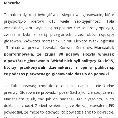
Mazurka
.
Tematem dyskusji było głównie sierpniowe głosowanie, które
przysporzyło liderowi K’15 wiele nieprzyjemności. Fala
wściekłości, która wylała się na posłów K’15 ze strony opozycji,
związana była z serią przegranych przez obóz rządzący
głosowań. Wówczas marszałek Sejmu Elżbieta Witek ogłosiła
15-minutową przerwę i zwołała Konwent Seniorów.
Marszałek
poinformowała, że grupa 30 posłów złożyła wniosek
o powtórkę głosowania. Wśród nich byli politycy Kukiz’15,
którzy przekonywali dziennikarzy i opinię publiczną,
że podczas pierwotnego głosowania doszło do pomyłki.
— Tak naprawdę chodziło o obalenie rządu, a nie żadne
przerwy. Głosowanie prowadził poseł Sachajko, źle spojrzałem.
Nacisnąłem guzik, tak jak on nacisnął. Nie słyszałem, o co
dokładnie chodzi. Zorientowałem się, że źle zagłosowałem. PiS
powiedział, że może to odkręcić, to powiedziałem: to odkręćcie.