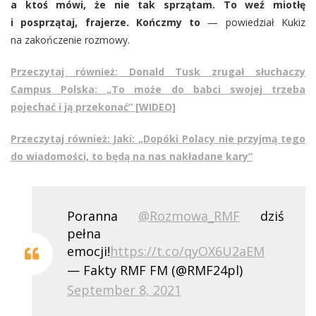
a ktoś mówi, że nie tak sprzątam. To weź miotłę
i posprzątaj, frajerze. Kończmy to
— powiedział Kukiz
na zakończenie rozmowy.
Przeczytaj również: Donald Tusk zrugał słuchaczy
Campus Polska: „To może do babci swojej trzeba
pojechać i ją przekonać” [WIDEO]
Przeczytaj również: Jaki: „Dopóki Polacy nie przyjmą tego
do wiadomości, to będą na nas nakładane kary”
Poranna
@Rozmowa_RMF
dziś
pełna
emocji!
https://t.co/qyOX6U2aEM
— Fakty RMF FM (@RMF24pl)
September 8, 2021