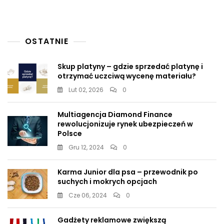
OSTATNIE
Skup platyny – gdzie sprzedać platynę i
otrzymać uczciwą wycenę materiału?
Lut 02, 2026
0
Multiagencja Diamond Finance
rewolucjonizuje rynek ubezpieczeń w
Polsce
Gru 12, 2024
0
Karma Junior dla psa – przewodnik po
suchych i mokrych opcjach
Cze 06, 2024
0
Gadżety reklamowe zwiększą