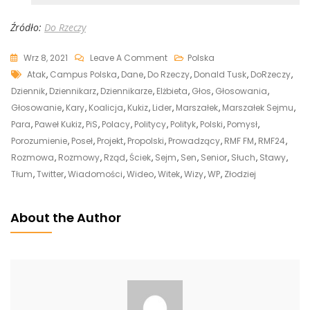
Źródło:
Do Rzeczy
On
Wrz 8, 2021
Leave A Comment
Polska
Tags
„To
Atak
,
Campus Polska
,
Dane
,
Do Rzeczy
,
Donald Tusk
,
DoRzeczy
,
Weź
Dziennik
,
Dziennikarz
,
Dziennikarze
,
Elżbieta
,
Głos
,
Głosowania
,
Miotłę
Głosowanie
,
Kary
,
Koalicja
,
Kukiz
,
Lider
,
Marszałek
,
Marszałek Sejmu
,
I
Para
,
Paweł Kukiz
,
PiS
,
Polacy
,
Politycy
,
Polityk
,
Polski
,
Pomysł
,
Posprzątaj,
Porozumienie
,
Poseł
,
Projekt
,
Propolski
,
Prowadzący
,
RMF FM
,
RMF24
,
Frajerze.
Rozmowa
,
Rozmowy
,
Rząd
,
Ściek
,
Sejm
,
Sen
,
Senior
,
Słuch
,
Stawy
,
Kończmy
Tłum
,
Twitter
,
Wiadomości
,
Wideo
,
Witek
,
Wizy
,
WP
,
Złodziej
To”.
Mocna
About the Author
Rozmowa
Kukiza
Z
Mazurkiem
W
RMF