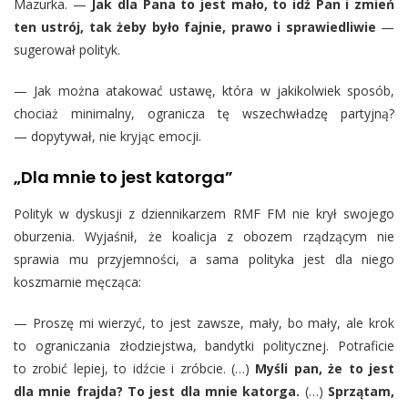
Mazurka. —
Jak dla Pana to jest mało, to idź Pan i zmień
ten ustrój, tak żeby było fajnie, prawo i sprawiedliwie
—
sugerował polityk.
— Jak można atakować ustawę, która w jakikolwiek sposób,
chociaż minimalny, ogranicza tę wszechwładzę partyjną?
— dopytywał, nie kryjąc emocji.
„Dla mnie to jest katorga”
Polityk w dyskusji z dziennikarzem RMF FM nie krył swojego
oburzenia. Wyjaśnił, że koalicja z obozem rządzącym nie
sprawia mu przyjemności, a sama polityka jest dla niego
koszmarnie męcząca:
— Proszę mi wierzyć, to jest zawsze, mały, bo mały, ale krok
to ograniczania złodziejstwa, bandytki politycznej. Potraficie
to zrobić lepiej, to idźcie i zróbcie. (…)
Myśli pan, że to jest
dla mnie frajda? To jest dla mnie katorga.
(…)
Sprzątam,