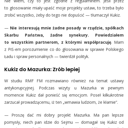
Nie wiem, czy to jest zgodne z regulaminem. Jeśli przez
to głosowanie miały upaść moje projekty ustaw, to trzeba było
zrobić wszystko, żeby do tego nie dopuścić — tłumaczył Kukiz.
—
Nie interesują mnie żadne posady w rządzie, spółkach
Skarbu Państwa, żadne synekury. Powiedziałem
to wszystkim partnerom, z którymi współpracuję
. Mam
z PiS-em porozumienie co do głosowania w sprawie Polskiego
Ładu i spraw personalnych — twierdził polityk.
Kukiz do Mazurka: Zrób lepiej
W studiu RMF FM rozmawiano również na temat ustawy
antykorupcyjnej. Podczas wizyty u Mazurka w pewnym
momencie Kukiz dał ponieść się emocjom. Poseł kilkukrotnie
zarzucał prowadzącemu, iż ten „wmawia ludziom, że kłamie”.
— Proszę dać mi dobry projekt Mazurka. Ma pan lepsze
pomysły, niech pan idzie do Sejmu — domagał się Kukiz od