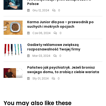
Polsce
Gru 12, 2024
0
Karma Junior dla psa – przewodnik po
suchych i mokrych opcjach
Cze 06, 2024
0
Gadżety reklamowe zwiększą
rozpoznawalność Twojej firmy
Mar 03, 2024
0
Państwo jak psychiatryk. Jeżeli bronisz
swojego domu, to zrobią z ciebie wariata
Sty 01, 2024
0
You may also like these