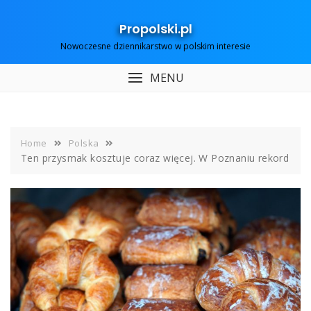
Skip
to
Propolski.pl
content
Nowoczesne dziennikarstwo w polskim interesie
MENU
Home
Polska
Ten przysmak kosztuje coraz więcej. W Poznaniu rekord