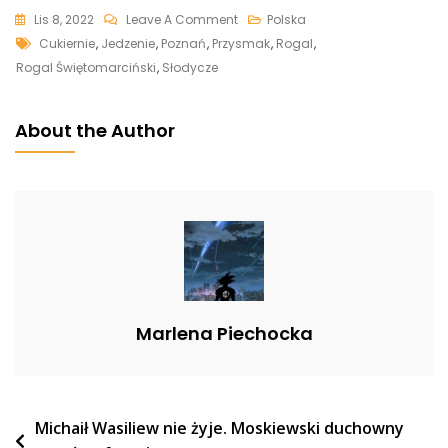
On
Lis 8, 2022
Leave A Comment
Polska
Tags
Ten
Cukiernie
,
Jedzenie
,
Poznań
,
Przysmak
,
Rogal
,
Przysmak
Rogal Świętomarciński
,
Słodycze
Kosztuje
Coraz
About the Author
Więcej.
W
Poznaniu
Rekord
Marlena Piechocka
Nawigacja
Michaił Wasiliew nie żyje. Moskiewski duchowny