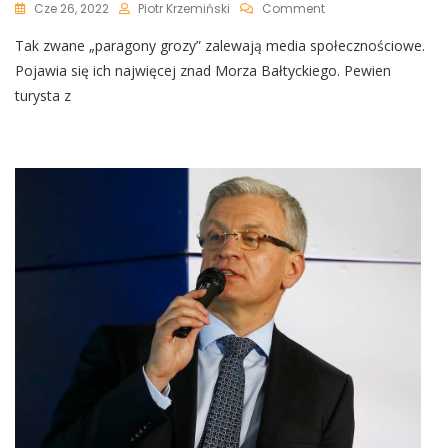
On
Cze 26, 2022
Piotr Krzemiński
Comment
Turysta
Tak zwane „paragony grozy” zalewają media społecznościowe.
Z
Poznania
Pojawia się ich najwięcej znad Morza Bałtyckiego. Pewien
Udał
turysta z
Się
Do
Kołobrzegu.
Pokazał
Zaskakujący
Paragon