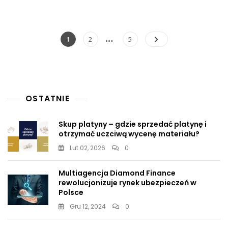
Putinie.
Ten
Paragon
To
Nawigacja
…
Page
Page
Page
1
2
5
Prawdziwy
po
Hit
wpisach
OSTATNIE
Skup platyny – gdzie sprzedać platynę i
otrzymać uczciwą wycenę materiału?
Lut 02, 2026
0
Multiagencja Diamond Finance
rewolucjonizuje rynek ubezpieczeń w
Polsce
Gru 12, 2024
0