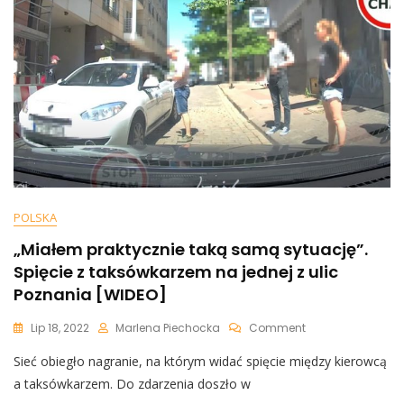
Wielki
Ból
Społeczny”
POLSKA
„Miałem praktycznie taką samą sytuację”.
Spięcie z taksówkarzem na jednej z ulic
Poznania [WIDEO]
On
Lip 18, 2022
Marlena Piechocka
Comment
„Miałem
Sieć obiegło nagranie, na którym widać spięcie między kierowcą
Praktycznie
Taką
a taksówkarzem. Do zdarzenia doszło w
Samą