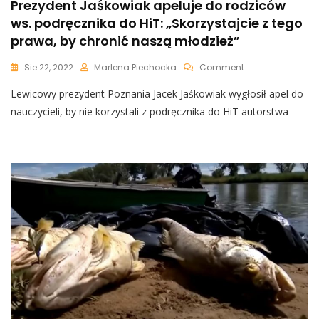
Prezydent Jaśkowiak apeluje do rodziców
ws. podręcznika do HiT: „Skorzystajcie z tego
prawa, by chronić naszą młodzież”
On
Sie 22, 2022
Marlena Piechocka
Comment
Prezydent
Lewicowy prezydent Poznania Jacek Jaśkowiak wygłosił apel do
Jaśkowiak
Apeluje
nauczycieli, by nie korzystali z podręcznika do HiT autorstwa
Do
Rodziców
Ws.
Podręcznika
Do
HiT:
„Skorzystajcie
Z
Tego
Prawa,
By
Chronić
Naszą
Młodzież”