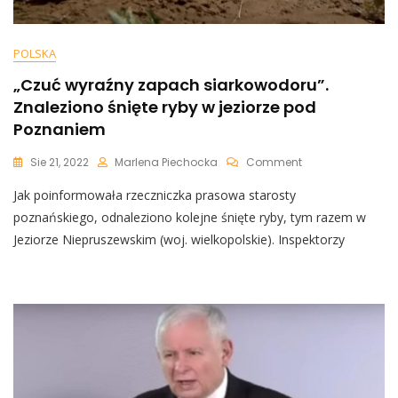
POLSKA
„Czuć wyraźny zapach siarkowodoru”.
Znaleziono śnięte ryby w jeziorze pod
Poznaniem
On
Sie 21, 2022
Marlena Piechocka
Comment
„Czuć
Jak poinformowała rzeczniczka prasowa starosty
Wyraźny
Zapach
poznańskiego, odnaleziono kolejne śnięte ryby, tym razem w
Siarkowodoru”.
Jeziorze Niepruszewskim (woj. wielkopolskie). Inspektorzy
Znaleziono
Śnięte
Ryby
W
Jeziorze
Pod
Poznaniem