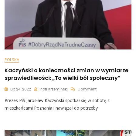
POLSKA
Kaczyński o konieczności zmian w wymiarze
sprawiedliwości: „To wielki ból społeczny”
On
Lip 24, 2022
Piotr Krzemiński
Comment
Kaczyński
Prezes PiS Jarosław Kaczyński spotkał się w sobotę z
O
Konieczności
mieszkańcami Poznania i nawiązał do potrzeby
Zmian
W
Wymiarze
Sprawiedliwości:
„To