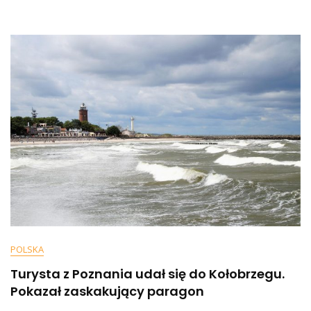
Sytuację”.
Spięcie
Z
Taksówkarzem
Na
Jednej
Z
Ulic
Poznania
[WIDEO]
POLSKA
Turysta z Poznania udał się do Kołobrzegu.
Pokazał zaskakujący paragon