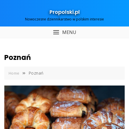
Skip
to
Propolski.pl
content
Nowoczesne dziennikarstwo w polskim interesie
MENU
Poznań
Poznań
Home