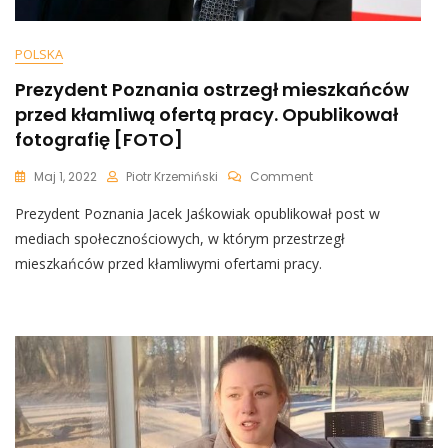
POLSKA
Prezydent Poznania ostrzegł mieszkańców
przed kłamliwą ofertą pracy. Opublikował
fotografię [FOTO]
On
Maj 1, 2022
Piotr Krzemiński
Comment
Prezydent
Prezydent Poznania Jacek Jaśkowiak opublikował post w
Poznania
Ostrzegł
mediach społecznościowych, w którym przestrzegł
Mieszkańców
mieszkańców przed kłamliwymi ofertami pracy.
Przed
Kłamliwą
Ofertą
Pracy.
Opublikował
Fotografię
[FOTO]