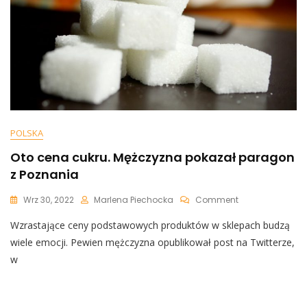
POLSKA
Oto cena cukru. Mężczyzna pokazał paragon
z Poznania
On
Wrz 30, 2022
Marlena Piechocka
Comment
Oto
Wzrastające ceny podstawowych produktów w sklepach budzą
Cena
Cukru.
wiele emocji. Pewien mężczyzna opublikował post na Twitterze,
Mężczyzna
w
Pokazał
Paragon
Z
Poznania