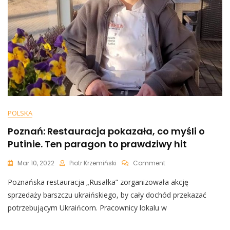
POLSKA
Poznań: Restauracja pokazała, co myśli o
Putinie. Ten paragon to prawdziwy hit
On
Mar 10, 2022
Piotr Krzemiński
Comment
Poznań:
Poznańska restauracja „Rusałka” zorganizowała akcję
Restauracja
Pokazała,
sprzedaży barszczu ukraińskiego, by cały dochód przekazać
Co
potrzebującym Ukraińcom. Pracownicy lokalu w
Myśli
O