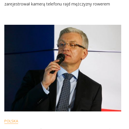
Na
zarejestrował kamerą telefonu rajd mężczyzny rowerem
Rowerze
Jak
Z
Procy.
Wszystko
Się
Nagrało
[WIDEO]
POLSKA