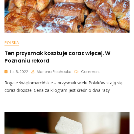
POLSKA
Ten przysmak kosztuje coraz więcej. W
Poznaniu rekord
On
Lis 8, 2022
Marlena Piechocka
Comment
Ten
Rogale świętomarcińskie – przysmak wielu Polaków stają się
Przysmak
Kosztuje
coraz droższe. Cena za kilogram jest średnio dwa razy
Coraz
Więcej.
W
Poznaniu
Rekord