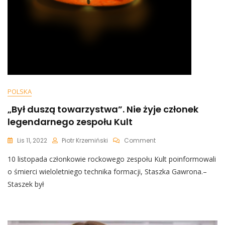
POLSKA
„Był duszą towarzystwa”. Nie żyje członek
legendarnego zespołu Kult
On
Lis 11, 2022
Piotr Krzemiński
Comment
„Był
10 listopada członkowie rockowego zespołu Kult poinformowali
Duszą
Towarzystwa”.
o śmierci wieloletniego technika formacji, Staszka Gawrona.–
Nie
Staszek był
Żyje
Członek
Legendarnego
Zespołu