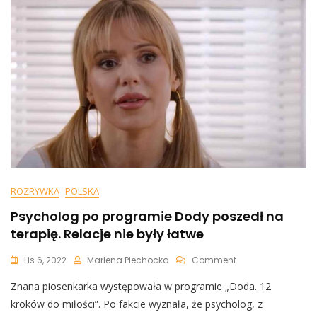
Kult
ROZRYWKA
POLSKA
Psycholog po programie Dody poszedł na
terapię. Relacje nie były łatwe
On
Lis 6, 2022
Marlena Piechocka
Comment
Psycholog
Znana piosenkarka występowała w programie „Doda. 12
Po
Programie
kroków do miłości”. Po fakcie wyznała, że psycholog, z
Dody