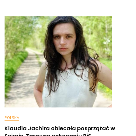
Poszedł
Na
Terapię.
Relacje
Nie
Były
Łatwe
POLSKA
Klaudia Jachira obiecała posprzątać w
Sejmie. Zaraz po pokonaniu PiS