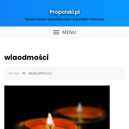
Skip
to
Propolski.pl
content
Nowoczesne dziennikarstwo w polskim interesie
MENU
wiaodmości
wiaodmości
Home