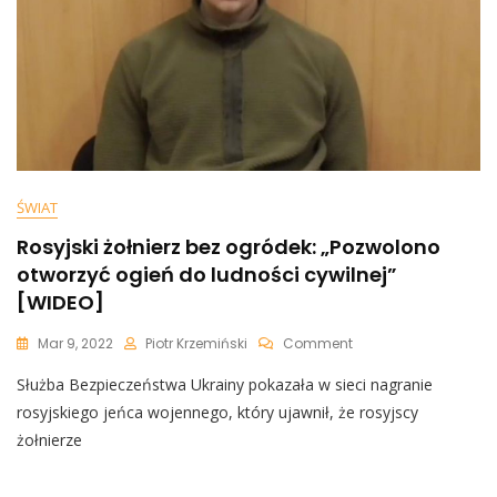
ŚWIAT
Rosyjski żołnierz bez ogródek: „Pozwolono
otworzyć ogień do ludności cywilnej”
[WIDEO]
On
Mar 9, 2022
Piotr Krzemiński
Comment
Rosyjski
Służba Bezpieczeństwa Ukrainy pokazała w sieci nagranie
Żołnierz
Bez
rosyjskiego jeńca wojennego, który ujawnił, że rosyjscy
Ogródek:
żołnierze
„Pozwolono
Otworzyć
Ogień