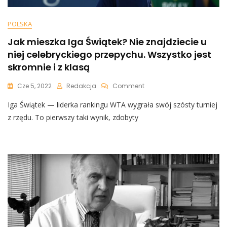
POLSKA
Jak mieszka Iga Świątek? Nie znajdziecie u
niej celebryckiego przepychu. Wszystko jest
skromnie i z klasą
On
Cze 5, 2022
Redakcja
Comment
Jak
Iga Świątek — liderka rankingu WTA wygrała swój szósty turniej
Mieszka
Iga
z rzędu. To pierwszy taki wynik, zdobyty
Świątek?
Nie
Znajdziecie
U
Niej
Celebryckiego
Przepychu.
Wszystko
Jest
Skromnie
I