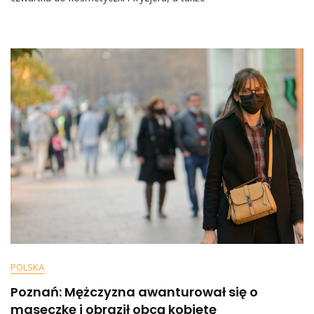
I
Salonu
Piękności
Jedynie
Z
Certyfikatem
Sanitarnym
POLSKA
Poznań: Mężczyzna awanturował się o
maseczkę i obraził obcą kobietę