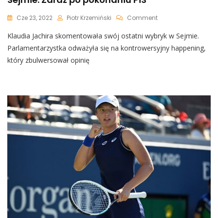
On
Cze 23, 2022
Piotr Krzemiński
Comment
Klaudia
Klaudia Jachira skomentowała swój ostatni wybryk w Sejmie.
Jachira
Obiecała
Parlamentarzystka odważyła się na kontrowersyjny happening,
Posprzątać
który zbulwersował opinię
W
Sejmie.
Zaraz
Po
Pokonaniu
PiS