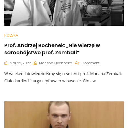
Z
Klasą
POLSKA
Prof. Andrzej Bochenek: „Nie wierzę w
samobójstwo prof. Zembali”
On
Mar 22, 2022
Marlena Piechocka
Comment
Prof.
W weekend dowiedzieliśmy się o śmierci prof. Mariana Zembali.
Andrzej
Bochenek:
Ciało kardiochirurga dryfowało w basenie. Głos w
„Nie
Wierzę
W
Samobójstwo
Prof.
Zembali”