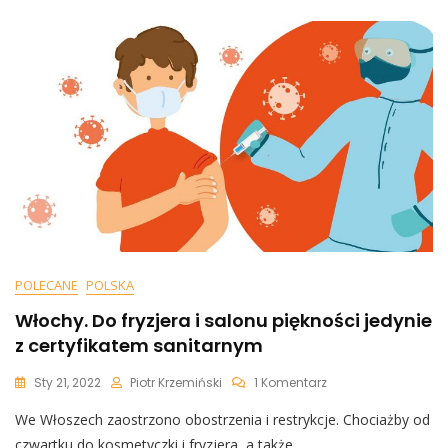
Do
Ludności
Cywilnej”
[WIDEO]
POLECANE
POLSKA
Włochy. Do fryzjera i salonu piękności jedynie
z certyfikatem sanitarnym
Do
Sty 21, 2022
Piotr Krzemiński
1 Komentarz
Włochy.
We Włoszech zaostrzono obostrzenia i restrykcje. Chociażby od
Do
Fryzjera
czwartku do kosmetyczki i fryzjera, a także