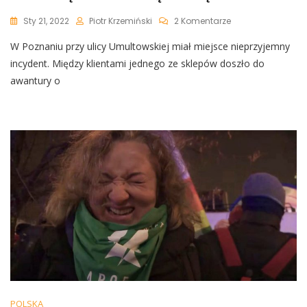
Do
Sty 21, 2022
Piotr Krzemiński
2 Komentarze
Poznań:
W Poznaniu przy ulicy Umultowskiej miał miejsce nieprzyjemny
Mężczyzna
Awanturował
incydent. Między klientami jednego ze sklepów doszło do
Się
awantury o
O
Maseczkę
I
Obraził
Obcą
Kobietę
POLSKA