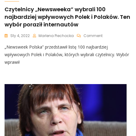
Czytelnicy „Newsweeka” wybrali 100
najbardziej wpływowych Polek i Polaków. Ten
wybór poraził internautów
On
Sty 4, 2022
Marlena Piechocka
Comment
Czytelnicy
„Newsweek Polska” przedstawił listę 100 najbardziej
„Newsweeka”
Wybrali
wpływowych Polek i Polaków, których wybrali czytelnicy. Wybór
100
wprawił
Najbardziej
Wpływowych
Polek
I
Polaków.
Ten
Wybór
Poraził
Internautów