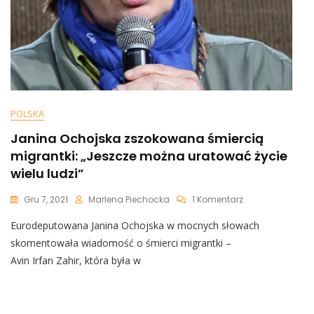
POLSKA
Janina Ochojska zszokowana śmiercią
migrantki: „Jeszcze można uratować życie
wielu ludzi”
Do
Gru 7, 2021
Marlena Piechocka
1 Komentarz
Janina
Eurodeputowana Janina Ochojska w mocnych słowach
Ochojska
Zszokowana
skomentowała wiadomość o śmierci migrantki –
Śmiercią
Avin Irfan Zahir, która była w
Migrantki:
„Jeszcze
Można
Uratować