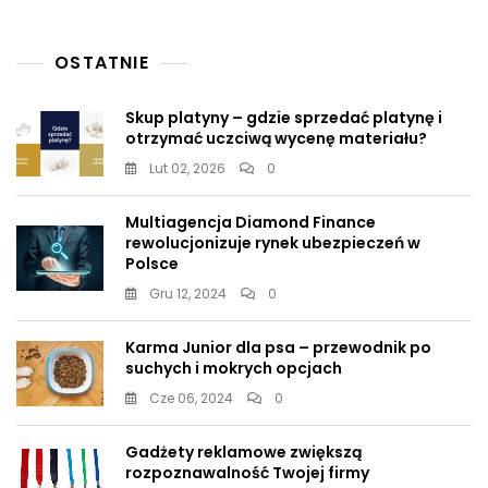
Życie
Wielu
Ludzi”
OSTATNIE
Skup platyny – gdzie sprzedać platynę i
otrzymać uczciwą wycenę materiału?
Lut 02, 2026
0
Multiagencja Diamond Finance
rewolucjonizuje rynek ubezpieczeń w
Polsce
Gru 12, 2024
0
Karma Junior dla psa – przewodnik po
suchych i mokrych opcjach
Cze 06, 2024
0
Gadżety reklamowe zwiększą
rozpoznawalność Twojej firmy