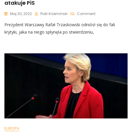
atakuje PiS
On
Maj 30, 2022
Piotr Krzemiński
Comment
Trzaskowski
Prezydent Warszawy Rafał Trzaskowski odniósł się do fali
Rozmawiał
Z
krytyki, jaka na niego spłynęła po stwierdzeniu,
Von
Der
Leyen,
Aby
Dokręcić
Śrubę
Polsce.
Teraz
Się
Tłumaczy
I
Atakuje
PiS
EUROPA