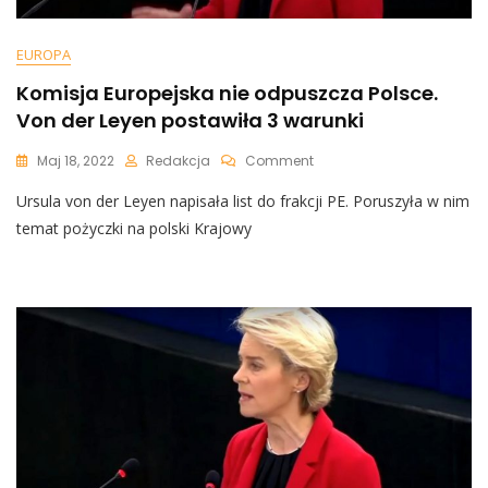
EUROPA
Komisja Europejska nie odpuszcza Polsce.
Von der Leyen postawiła 3 warunki
On
Maj 18, 2022
Redakcja
Comment
Komisja
Ursula von der Leyen napisała list do frakcji PE. Poruszyła w nim
Europejska
Nie
temat pożyczki na polski Krajowy
Odpuszcza
Polsce.
Von
Der
Leyen
Postawiła
3
Warunki