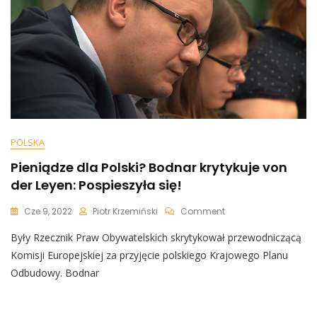
Na
Warunkowość
Funduszu
Odbudowy”
POLSKA
Pieniądze dla Polski? Bodnar krytykuje von
der Leyen: Pospieszyła się!
On
Cze 9, 2022
Piotr Krzemiński
Comment
Pieniądze
Były Rzecznik Praw Obywatelskich skrytykował przewodniczącą
Dla
Polski?
Komisji Europejskiej za przyjęcie polskiego Krajowego Planu
Bodnar
Odbudowy. Bodnar
Krytykuje
Von
Der