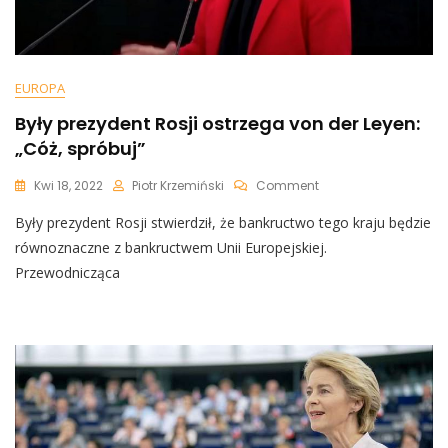
EUROPA
Były prezydent Rosji ostrzega von der Leyen:
„Cóż, spróbuj”
On
Kwi 18, 2022
Piotr Krzemiński
Comment
Były
Były prezydent Rosji stwierdził, że bankructwo tego kraju będzie
Prezydent
Rosji
równoznaczne z bankructwem Unii Europejskiej.
Ostrzega
Przewodnicząca
Von
Der
Leyen:
„Cóż,
Spróbuj”