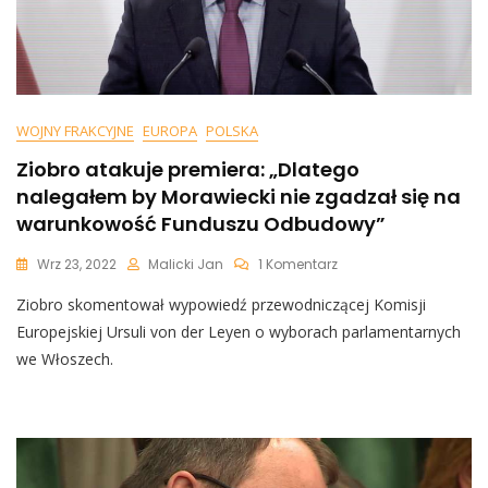
WOJNY FRAKCYJNE
EUROPA
POLSKA
Ziobro atakuje premiera: „Dlatego
nalegałem by Morawiecki nie zgadzał się na
warunkowość Funduszu Odbudowy”
Do
Wrz 23, 2022
Malicki Jan
1 Komentarz
Ziobro
Ziobro skomentował wypowiedź przewodniczącej Komisji
Atakuje
Premiera:
Europejskiej Ursuli von der Leyen o wyborach parlamentarnych
„Dlatego
we Włoszech.
Nalegałem
By
Morawiecki
Nie
Zgadzał
Się