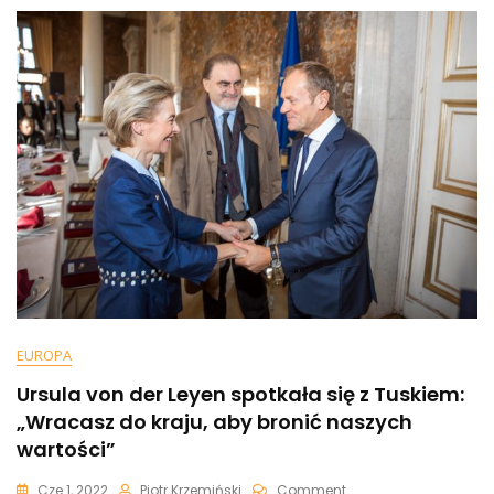
Leyen:
Pospieszyła
Się!
EUROPA
Ursula von der Leyen spotkała się z Tuskiem:
„Wracasz do kraju, aby bronić naszych
wartości”
On
Cze 1, 2022
Piotr Krzemiński
Comment