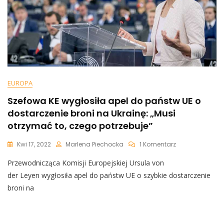
EUROPA
Szefowa KE wygłosiła apel do państw UE o
dostarczenie broni na Ukrainę: „Musi
otrzymać to, czego potrzebuje”
Do
Kwi 17, 2022
Marlena Piechocka
1 Komentarz
Szefowa
Przewodnicząca Komisji Europejskiej Ursula von
KE
Wygłosiła
der Leyen wygłosiła apel do państw UE o szybkie dostarczenie
Apel
broni na
Do
Państw
UE
O