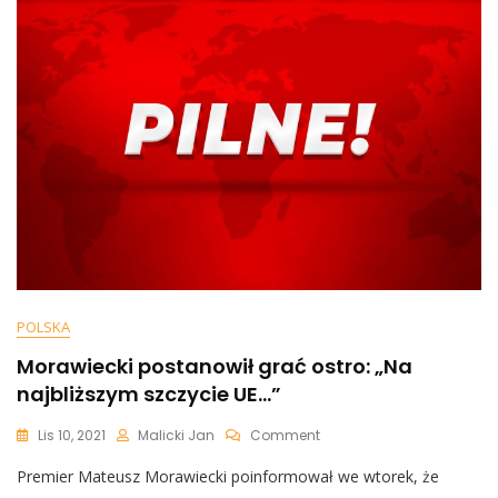
Dostarczenie
Broni
Na
Ukrainę:
„Musi
Otrzymać
To,
Czego
Potrzebuje”
POLSKA
Morawiecki postanowił grać ostro: „Na
najbliższym szczycie UE…”
On
Lis 10, 2021
Malicki Jan
Comment
Morawiecki
Premier Mateusz Morawiecki poinformował we wtorek, że
Postanowił
Grać