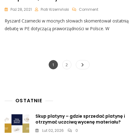
On
Paź 28, 2021
Piotr Krzemiński
Comment
Ryszard
Ryszard Czarnecki w mocnych słowach skomentował ostatnią
Czarnecki
Skomentował
debatę w PE dotyczącą praworządności w Polsce. W
Niedawną
Debatę
W
PE:
„Nigdy
Jeszcze
Nawigacja
Page
Page
1
2
Nie
po
Było
Tak
wpisach
Wielu
Europosłów,
Którzy
OSTATNIE
Bronili
Polski”
Skup platyny – gdzie sprzedać platynę i
otrzymać uczciwą wycenę materiału?
Lut 02, 2026
0