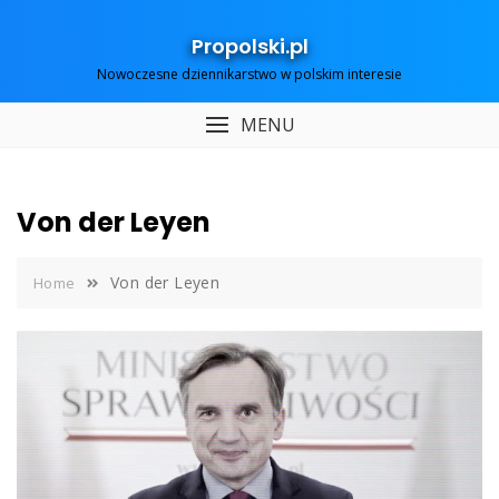
Skip
to
Propolski.pl
content
Nowoczesne dziennikarstwo w polskim interesie
MENU
Von der Leyen
Von der Leyen
Home