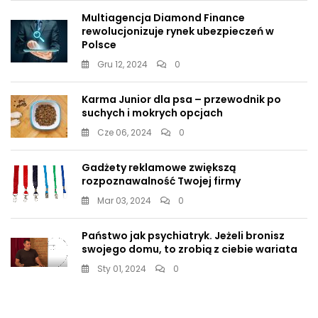
Multiagencja Diamond Finance
rewolucjonizuje rynek ubezpieczeń w
Polsce
Gru 12, 2024
0
Karma Junior dla psa – przewodnik po
suchych i mokrych opcjach
Cze 06, 2024
0
Gadżety reklamowe zwiększą
rozpoznawalność Twojej firmy
Mar 03, 2024
0
Państwo jak psychiatryk. Jeżeli bronisz
swojego domu, to zrobią z ciebie wariata
Sty 01, 2024
0