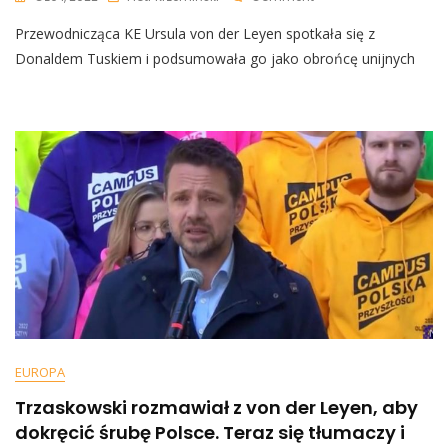
Ursula
Przewodnicząca KE Ursula von der Leyen spotkała się z
Von
Der
Donaldem Tuskiem i podsumowała go jako obrońcę unijnych
Leyen
Spotkała
Się
Z
Tuskiem:
„Wracasz
Do
Kraju,
Aby
Bronić
Naszych
Wartości”
EUROPA
Trzaskowski rozmawiał z von der Leyen, aby
dokręcić śrubę Polsce. Teraz się tłumaczy i