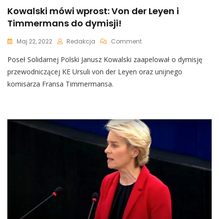
Kowalski mówi wprost: Von der Leyen i
Timmermans do dymisji!
On
Maj 22, 2022
Redakcja
Comment
Kowalski
Poseł Solidarnej Polski Janusz Kowalski zaapelował o dymisję
Mówi
Wprost:
przewodniczącej KE Ursuli von der Leyen oraz unijnego
Von
komisarza Fransa Timmermansa.
Der
Leyen
I
Timmermans
Do
Dymisji!