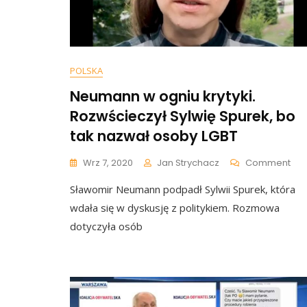
POLSKA
Neumann w ogniu krytyki.
Rozwścieczył Sylwię Spurek, bo
tak nazwał osoby LGBT
On
Wrz 7, 2020
Jan Strychacz
Comment
Ne
Sławomir Neumann podpadł Sylwii Spurek, która
W
Ogn
wdała się w dyskusję z politykiem. Rozmowa
Kryt
dotyczyła osób
Roz
Syl
Spu
Bo
Tak
Naz