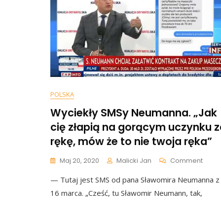
Os
LGB
POLSKA
Wyciekły SMSy Neumanna. „Jak
cię złapią na gorącym uczynku z
rękę, mów że to nie twoja ręka”
On
Maj 20, 2020
Malicki Jan
Comment
Wycie
— Tutaj jest SMS od pana Sławomira Neumanna z
SMSy
Neum
16 marca. „Cześć, tu Sławomir Neumann, tak,
„Jak
Cię
Złapi