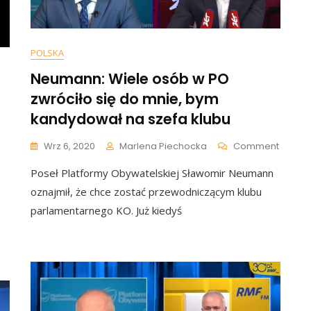
POLSKA
Neumann: Wiele osób w PO
zwróciło się do mnie, bym
kandydował na szefa klubu
On
Wrz 6, 2020
Marlena Piechocka
Comment
Neuma
Poseł Platformy Obywatelskiej Sławomir Neumann
Wiele
umann
Osób
oznajmił, że chce zostać przewodniczącym klubu
W
iu
parlamentarnego KO. Już kiedyś
PO
yki.
Zwróci
wścieczył
Się
wię
Do
rek,
Mnie,
Bym
Kandy
wał