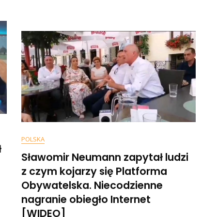
Chadec
To
Nie
Jest
Fundam
Katolic
POLSKA
ł
Sławomir Neumann zapytał ludzi
z czym kojarzy się Platforma
Obywatelska. Niecodzienne
nagranie obiegło Internet
[WIDEO]