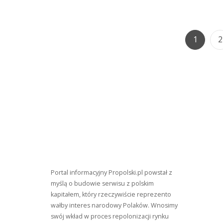
Na
Gorą
Uczy
Page
Za
P
1
2
Rękę,
Mów
Że
To
Nie
Twoj
Ręka”
Portal informacyjny Propolski.pl powstał z
myślą o budowie serwisu z polskim
kapitałem, który rzeczywiście reprezento
wałby interes narodowy Polaków. Wnosimy
swój wkład w proces repolonizacji rynku