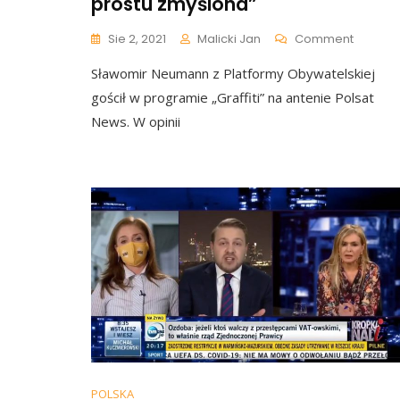
prostu zmyślona”
On
Sie 2, 2021
Malicki Jan
Comment
[video]
Sławomir Neumann z Platformy Obywatelskiej
Neuma
Bezczel
gościł w programie „Graffiti” na antenie Polsat
Łgał
News. W opinii
Na
Antenie
I
Nastawi
Na
Przeciw
Szczepi
Został
Zdemas
Przez
Dzienni
„Histori
Jest
Po
Prostu
POLSKA
Zmyślo