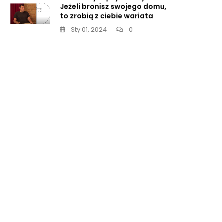
Jeżeli bronisz swojego domu,
ją:
to zrobią z ciebie wariata
Sty 01, 2024
0
entalizm
ki