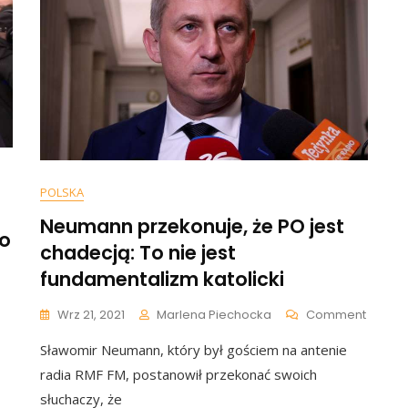
POLSKA
Neumann przekonuje, że PO jest
wo
chadecją: To nie jest
fundamentalizm katolicki
On
Wrz 21, 2021
Marlena Piechocka
Comment
Neuma
Sławomir Neumann, który był gościem na antenie
Przeko
Że
radia RMF FM, postanowił przekonać swoich
PO
słuchaczy, że
Jest