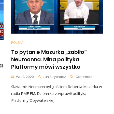
Na
oby
Szefa
T
Klubu
POLSKA
To pytanie Mazurka „zabiło”
Neumanna. Mina polityka
a
Platformy mówi wszystko
On
Wrz 1, 2020
Jan Strychacz
Comment
To
Sławomir Neumann był gościem Roberta Mazurka w
Pytanie
kły
Mazurka
radiu RMF FM. Dziennikarz wprawił polityka
„zabiło”
anna.
Platformy Obywatelskiej
Neumanna.
Mina
Polityka
ą