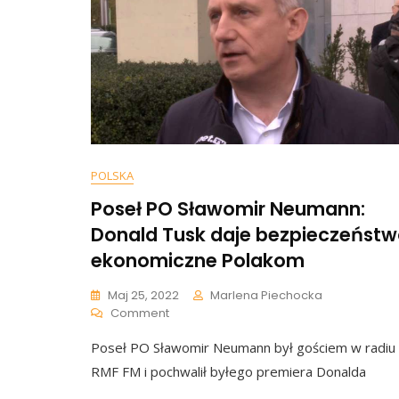
POLSKA
Poseł PO Sławomir Neumann:
Donald Tusk daje bezpieczeńst
ekonomiczne Polakom
Maj 25, 2022
Marlena Piechocka
On
Comment
Poseł
Poseł PO Sławomir Neumann był gościem w radiu
PO
Sławomir
RMF FM i pochwalił byłego premiera Donalda
Neumann: