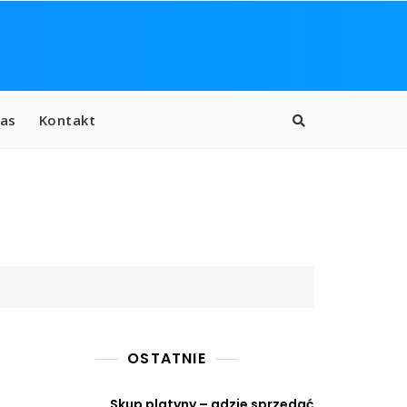
as
Kontakt
OSTATNIE
Skup platyny – gdzie sprzedać