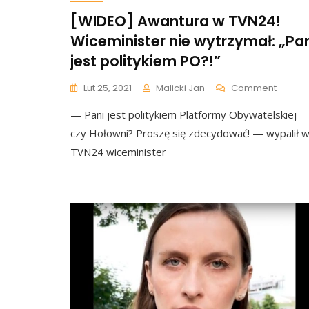
[WIDEO] Awantura w TVN24!
Wiceminister nie wytrzymał: „Pa
jest politykiem PO?!”
On
Lut 25, 2021
Malicki Jan
Comment
[WIDEO
— Pani jest politykiem Platformy Obywatelskiej
Awantu
W
czy Hołowni? Proszę się zdecydować! — wypalił 
TVN24!
TVN24 wiceminister
Wicemi
Nie
Wytrzy
„Pani
Jest
Polityk
PO?!”