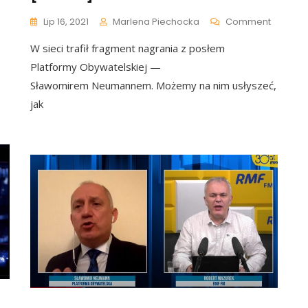
On
Lip 16, 2021
Marlena Piechocka
Comment
Sławomi
W sieci trafił fragment nagrania z posłem
Neuman
nn
Zapytał
Platformy Obywatelskiej —
nie
Ludzi
Sławomirem Neumannem. Możemy na nim usłyszeć,
Z
jak
Czym
Kojarzy
Się
ał
Platfor
Obywate
ników
Niecodz
eń.
Nagrani
Obiegło
kowany
Internet
[WIDEO]
karza:
a
na”