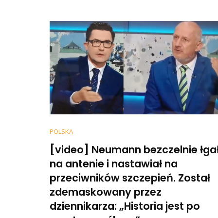
Donald
Tusk
Daje
Bezpieczeństwo
Ekonomiczne
Polakom
POLSKA
[video] Neumann bezczelnie łga
na antenie i nastawiał na
przeciwników szczepień. Został
zdemaskowany przez
dziennikarza: „Historia jest po