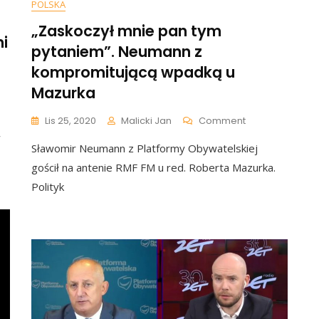
POLSKA
„Zaskoczył mnie pan tym
ni
pytaniem”. Neumann z
kompromitującą wpadką u
Mazurka
]
ra
On
Lis 25, 2020
Malicki Jan
Comment
„Zaskoczył
w
Sławomir Neumann z Platformy Obywatelskiej
Mnie
nister
Pan
gościł na antenie RMF FM u red. Roberta Mazurka.
Tym
Polityk
mał:
Pytaniem”.
Neumann
Z
iem
Kompromitując
Wpadką
U
Mazurka