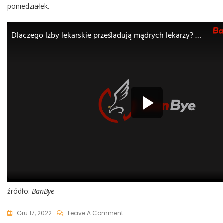
poniedziałek.
źródło:
BanBye
On
Gru 17, 2022
Leave A Comment