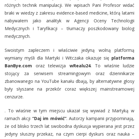
różnych technik manipulacji. We wpisach Pani Profesor widać
braki w wiedzy z zakresu evidence-based medicine, którą latami
nabywałem jako analityk w Agencji Oceny Technologii
Medycznych i Taryfikacji – tłumaczy poszkodowany biolog
medycznych.
Swoistym zapleczem i właściwie jedyną wolną platformą
wymiany myśli dla Martyki i Witczaka okazuje się
platforma
BanBye.com
oraz telewizja
wRealu24
. To właśnie ludzie
stojący za serwisem streamingowym oraz dziennikarze
zbanowanego na YouTube kanału dbają, by alternatywne głosy
były słyszane na przekór coraz większej mainstreamowej
cenzurze.
. To właśnie w tym miejscu ukazał się wywiad z Martyką w
ramach akcji
“Daj im mówić”
. Autorzy kampanii przypominają,
że od blisko trzech lat swobodna dyskusja wypierana jest przez
jedyny słuszny przekaz, na czym cierpi dyskurs oraz nauka –