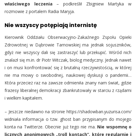
właściwego leczenia
– podkreślił Zbigniew Martyka w
rozmowie z portalem Radia Maryja.
Nie wszyscy potępiają internistę
Kierownik Oddziału Obserwacyjno-Zakaźnego Zspołu Opieki
Zdrowotnej w Dąbrowie Tarnowskiej ma jednak sojuszników,
gdyż nie wszyscy dali się zastraszyć lub przekupić. Wśród nich
znalazł się m.in. dr Piotr Witczak, biolog medyczny. Jednak nawet
i on musi konfrontować się z brutalną rzeczywistością, w której
nie ma mowy o swobodnej, naukowej dyskusji o pandemii…
Która przecież raz na zawsze odmieniła znany nam świat, gdzie
frazesy liberalnej demokracji zbankrutowały w starciu z rządami
i wielkim kapitałem.
– Jeszcze niedawno na stronie https://shadowban.yuzurisa.com/
widniała informacja o tzw. ghost ban przypisanym do mojego
konta na Twitterze. Obecnie już tego nie ma.
Nie wspomnę o
licznych anonimowych „troll kontach”, które regularnie i