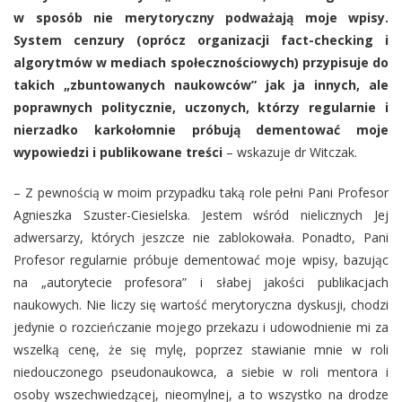
w sposób nie merytoryczny podważają moje wpisy.
System cenzury (oprócz organizacji fact-checking i
algorytmów w mediach społecznościowych) przypisuje do
takich „zbuntowanych naukowców” jak ja innych, ale
poprawnych politycznie, uczonych, którzy regularnie i
nierzadko karkołomnie próbują dementować moje
wypowiedzi i publikowane treści
– wskazuje dr Witczak.
– Z pewnością w moim przypadku taką role pełni Pani Profesor
Agnieszka Szuster-Ciesielska. Jestem wśród nielicznych Jej
adwersarzy, których jeszcze nie zablokowała. Ponadto, Pani
Profesor regularnie próbuje dementować moje wpisy, bazując
na „autorytecie profesora” i słabej jakości publikacjach
naukowych. Nie liczy się wartość merytoryczna dyskusji, chodzi
jedynie o rozcieńczanie mojego przekazu i udowodnienie mi za
wszelką cenę, że się mylę, poprzez stawianie mnie w roli
niedouczonego pseudonaukowca, a siebie w roli mentora i
osoby wszechwiedzącej, nieomylnej, a to wszystko na drodze