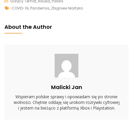
Dr
Gorący Temat
,
Nauka
,
Polska
Tags
Zbigniew
COVID-19
,
Pandemia
,
Zbigniew Martyka
Martyka
Prześladowany
About the Author
Przez
Media
I
Sąd
Lekarski.
Za
Swoje
Wypowiedzi
Malicki Jan
Wspieram polskie sprawy i opowiadam się po stronie
wolności. Chętnie oddaję się urokom rozrywki cyfrowej
i jestem na bieżąco z platformą Xbox i Playstation.