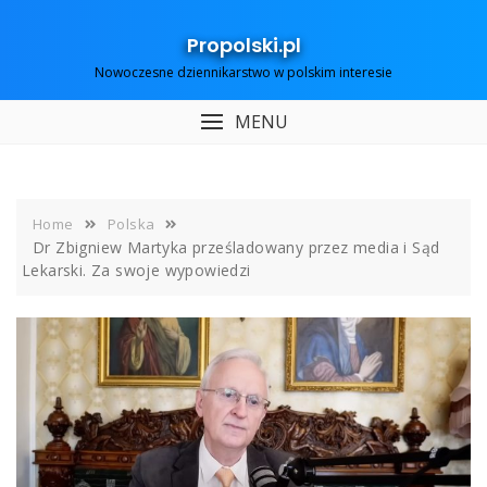
Skip
to
Propolski.pl
content
Nowoczesne dziennikarstwo w polskim interesie
MENU
Home
Polska
Dr Zbigniew Martyka prześladowany przez media i Sąd
Lekarski. Za swoje wypowiedzi