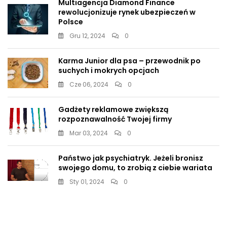
Multiagencja Diamond Finance
rewolucjonizuje rynek ubezpieczeń w
Polsce
Gru 12, 2024
0
Karma Junior dla psa – przewodnik po
suchych i mokrych opcjach
Cze 06, 2024
0
Gadżety reklamowe zwiększą
rozpoznawalność Twojej firmy
Mar 03, 2024
0
Państwo jak psychiatryk. Jeżeli bronisz
swojego domu, to zrobią z ciebie wariata
Sty 01, 2024
0