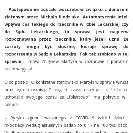
–
Postępowanie zostało wszczęte w związku z donosem
złożonym przez Michała Biedziuka. Automatycznie jeżeli
wpływa coś takiego do rzecznika w Izbie Lekarskiej czy
do Sądu Lekarskiego, to sprawa jest najpierw
rozpoznawana przez rzecznika, który jeżeli uzna, że
zarzuty mogą być słuszne, kieruje sprawę do
rozpatrzenia w Sądzie Lekarskim. Tak też zrobiono w tej
sprawie
– mówi Zbigniew Martyka w rozmowie z portalem
radiomaryja.pl.
O co poszło? O konkretne stanowisko Martyki w sprawie wirusa
oraz jego transmisji. Z biegiem czasu okazuje się, że to co
uchodziło swojego czasu za „foliarstwo”, ma pokrycie w…
faktach.
– Ryzyko zgonu związanego z COVID-19 wśród dzieci i
młodzieży według aktualnych badań to 0,17 na 100 tys. osób.
Według powyższych danych ryzyko dla młodszych jest zupełnie