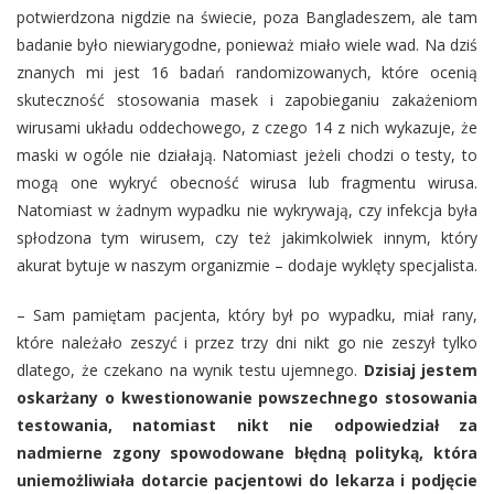
potwierdzona nigdzie na świecie, poza Bangladeszem, ale tam
badanie było niewiarygodne, ponieważ miało wiele wad. Na dziś
znanych mi jest 16 badań randomizowanych, które ocenią
skuteczność stosowania masek i zapobieganiu zakażeniom
wirusami układu oddechowego, z czego 14 z nich wykazuje, że
maski w ogóle nie działają. Natomiast jeżeli chodzi o testy, to
mogą one wykryć obecność wirusa lub fragmentu wirusa.
Natomiast w żadnym wypadku nie wykrywają, czy infekcja była
spłodzona tym wirusem, czy też jakimkolwiek innym, który
akurat bytuje w naszym organizmie – dodaje wyklęty specjalista.
– Sam pamiętam pacjenta, który był po wypadku, miał rany,
które należało zeszyć i przez trzy dni nikt go nie zeszył tylko
dlatego, że czekano na wynik testu ujemnego.
Dzisiaj jestem
oskarżany o kwestionowanie powszechnego stosowania
testowania, natomiast nikt nie odpowiedział za
nadmierne zgony spowodowane błędną polityką, która
uniemożliwiała dotarcie pacjentowi do lekarza i podjęcie