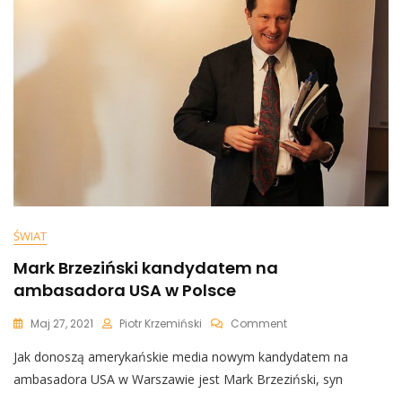
Wspólnych
Zobowiązań”
ŚWIAT
Mark Brzeziński kandydatem na
ambasadora USA w Polsce
On
Maj 27, 2021
Piotr Krzemiński
Comment
Mark
Jak donoszą amerykańskie media nowym kandydatem na
Brzeziński
Kandydatem
ambasadora USA w Warszawie jest Mark Brzeziński, syn
Na