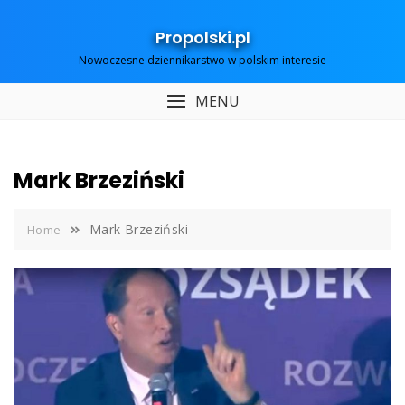
Skip
to
Propolski.pl
content
Nowoczesne dziennikarstwo w polskim interesie
MENU
Mark Brzeziński
Mark Brzeziński
Home