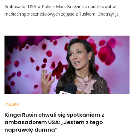
Tusk
Ambasador USA w Polsce Mark Brzeziński opublikował w
Odebrał
Podziękowania
mediach społecznościowych zdjęcie z Tuskiem. Opatrzył je
Od
Ambasadora
USA.
Poseł
PiS
Szybko
Odniósł
Się
Do
Sprawy
POLSKA
Kinga Rusin chwali się spotkaniem z
ambasadorem USA: „Jestem z tego
naprawdę dumna”