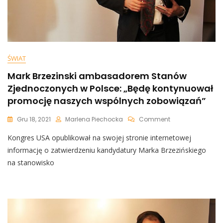
ŚWIAT
Mark Brzezinski ambasadorem Stanów
Zjednoczonych w Polsce: „Będę kontynuował
promocję naszych wspólnych zobowiązań”
On
Gru 18, 2021
Marlena Piechocka
Comment
Mark
Kongres USA opublikował na swojej stronie internetowej
Brzezinski
Ambasadorem
informację o zatwierdzeniu kandydatury Marka Brzezińskiego
Stanów
na stanowisko
Zjednoczonych
W
Polsce:
„Będę
Kontynuował
Promocję
Naszych