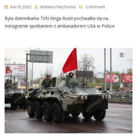
On
Kwi 15, 2022
Marlena Piechocka
Comment
Kinga
Była dziennikarka TVN Kinga Rusin pochwaliła się na
Rusin
Chwali
Instagramie spotkaniem z ambasadorem USA w Polsce
Się
Spotkaniem
Z
Ambasadorem
USA:
„Jestem
Z
Tego
Naprawdę
Dumna”