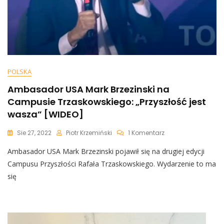
POLSKA
Ambasador USA Mark Brzezinski na
Campusie Trzaskowskiego: „Przyszłość jest
wasza” [WIDEO]
Do
Sie 27, 2022
Piotr Krzemiński
1 Komentarz
Ambasador
Ambasador USA Mark Brzezinski pojawił się na drugiej edycji
USA
Mark
Campusu Przyszłości Rafała Trzaskowskiego. Wydarzenie to ma
Brzezinski
się
Na
Campusie
Trzaskowskiego:
„Przyszłość
Jest