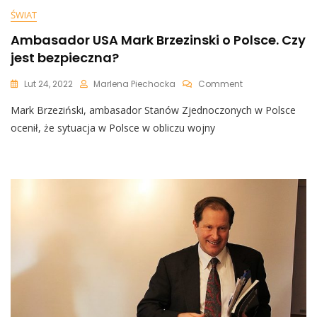
ŚWIAT
Ambasador USA Mark Brzezinski o Polsce. Czy
jest bezpieczna?
On
Lut 24, 2022
Marlena Piechocka
Comment
Ambasador
Mark Brzeziński, ambasador Stanów Zjednoczonych w Polsce
USA
Mark
ocenił, że sytuacja w Polsce w obliczu wojny
Brzezinski
O
Polsce.
Czy
Jest
Bezpieczna?