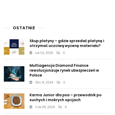
Ambasadora
USA
W
Polsce
OSTATNIE
Skup platyny – gdzie sprzedać platynę i
otrzymać uczciwą wycenę materiału?
Lut 02, 2026
0
Multiagencja Diamond Finance
rewolucjonizuje rynek ubezpieczeń w
Polsce
Gru 12, 2024
0
Karma Junior dla psa – przewodnik po
suchych i mokrych opcjach
Cze 06, 2024
0