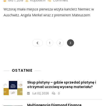
On
Gru 7, 2019
Propolski.pl
Comment
Angela
Wczoraj miała miejsce pierwsza wizyta kanclerz Niemiec w
Merkel
Poruszona
Auschwitz. Angela Merkel wraz z premierem Mateuszem
Wizytą
W
Auschwitz:
„Odczuwam
Głęboki
Wstyd
Nawigacja
Page
Page
Page
1
2
3
Za
po
Zbrodnie
Popełnione
wpisach
Przez
Niemców”
OSTATNIE
Skup platyny – gdzie sprzedać platynę i
otrzymać uczciwą wycenę materiału?
Lut 02, 2026
0
Multiagencja Diamond Finance