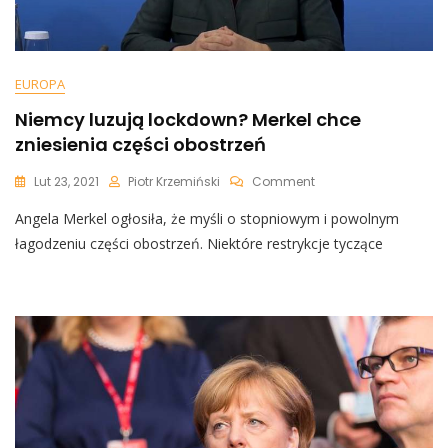
EUROPA
Niemcy luzują lockdown? Merkel chce
zniesienia części obostrzeń
On
Lut 23, 2021
Piotr Krzemiński
Comment
Niemcy
Angela Merkel ogłosiła, że myśli o stopniowym i powolnym
Luzują
Lockdown?
łagodzeniu części obostrzeń. Niektóre restrykcje tyczące
Merkel
Chce
Zniesienia
Części
Obostrzeń