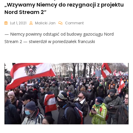
„Wzywamy Niemcy do rezygnacji z projektu
Nord Stream 2”
On
Lut 1, 2021
Malicki Jan
Comment
Nieoczekiwane
— Niemcy powinny odstąpić od budowy gazociągu Nord
Wsparcie
Dla
Stream 2 — stwierdził w poniedziałek francuski
Polski:
„Wzywamy
Niemcy
Do
Rezygnacji
Z
Projektu
Nord
Stream
2”