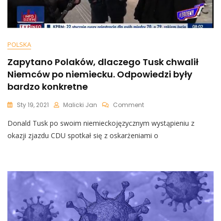
POLSKA
Zapytano Polaków, dlaczego Tusk chwalił
Niemców po niemiecku. Odpowiedzi były
bardzo konkretne
On
Sty 19, 2021
Malicki Jan
Comment
Zapytano
Donald Tusk po swoim niemieckojęzycznym wystąpieniu z
Polaków,
Dlaczego
okazji zjazdu CDU spotkał się z oskarżeniami o
Tusk
Chwalił
Niemców
Po
Niemiecku.
Odpowiedzi
Były
Bardzo
Konkretne