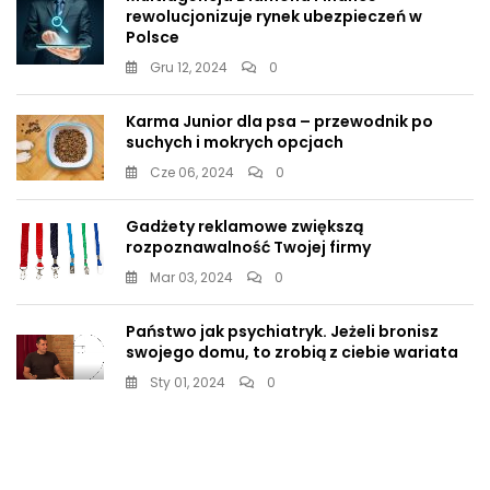
rewolucjonizuje rynek ubezpieczeń w
Polsce
Gru 12, 2024
0
Karma Junior dla psa – przewodnik po
suchych i mokrych opcjach
Cze 06, 2024
0
Gadżety reklamowe zwiększą
rozpoznawalność Twojej firmy
Mar 03, 2024
0
Państwo jak psychiatryk. Jeżeli bronisz
swojego domu, to zrobią z ciebie wariata
Sty 01, 2024
0