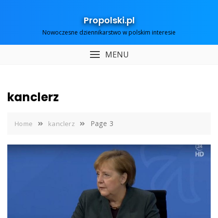
Skip
to
Propolski.pl
content
Nowoczesne dziennikarstwo w polskim interesie
MENU
kanclerz
Page 3
Home
kanclerz