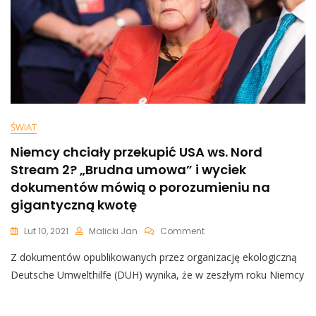
ŚWIAT
Niemcy chciały przekupić USA ws. Nord
Stream 2? „Brudna umowa” i wyciek
dokumentów mówią o porozumieniu na
gigantyczną kwotę
On
Lut 10, 2021
Malicki Jan
Comment
Niemcy
Z dokumentów opublikowanych przez organizację ekologiczną
Chciały
Przekupić
Deutsche Umwelthilfe (DUH) wynika, że w zeszłym roku Niemcy
USA
Ws.
Nord