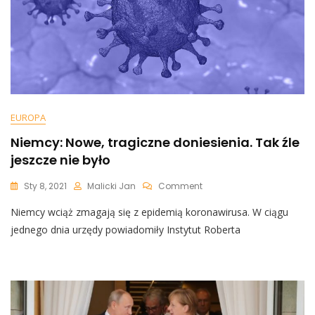
EUROPA
Niemcy: Nowe, tragiczne doniesienia. Tak źle
jeszcze nie było
On
Sty 8, 2021
Malicki Jan
Comment
Niemcy:
Niemcy wciąż zmagają się z epidemią koronawirusa. W ciągu
Nowe,
Tragiczne
jednego dnia urzędy powiadomiły Instytut Roberta
Doniesienia.
Tak
Źle
Jeszcze
Nie
Było