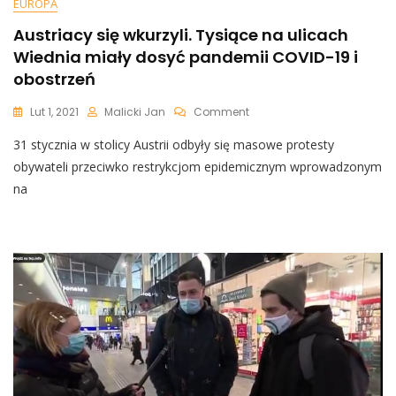
EUROPA
Austriacy się wkurzyli. Tysiące na ulicach
Wiednia miały dosyć pandemii COVID-19 i
obostrzeń
On
Lut 1, 2021
Malicki Jan
Comment
Austriacy
31 stycznia w stolicy Austrii odbyły się masowe protesty
Się
Wkurzyli.
obywateli przeciwko restrykcjom epidemicznym wprowadzonym
Tysiące
na
Na
Ulicach
Wiednia
Miały
Dosyć
Pandemii
COVID-
19
I
Obostrzeń