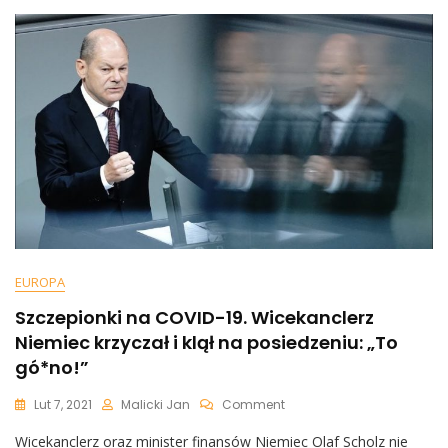
Stream
2?
„Brudna
Umowa”
I
Wyciek
Dokumentów
Mówią
O
Porozumieniu
Na
Gigantyczną
Kwotę
EUROPA
Szczepionki na COVID-19. Wicekanclerz
Niemiec krzyczał i klął na posiedzeniu: „To
gó*no!”
On
Lut 7, 2021
Malicki Jan
Comment
Szczepionki
Wicekanclerz oraz minister finansów Niemiec Olaf Scholz nie
Na