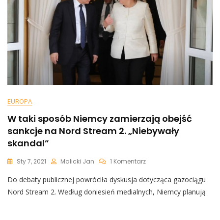
EUROPA
W taki sposób Niemcy zamierzają obejść
sankcje na Nord Stream 2. „Niebywały
skandal”
Do
Sty 7, 2021
Malicki Jan
1 Komentarz
W
Do debaty publicznej powróciła dyskusja dotycząca gazociągu
Taki
Sposób
Nord Stream 2. Według doniesień medialnych, Niemcy planują
Niemcy
Zamierzają
Obejść