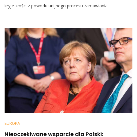
COVID-
kryje złości z powodu unijnego procesu zamawiania
19.
Wicekanclerz
Niemiec
Krzyczał
I
Klął
Na
Posiedzeniu:
„To
Gó*no!”
EUROPA
Nieoczekiwane wsparcie dla Polski: