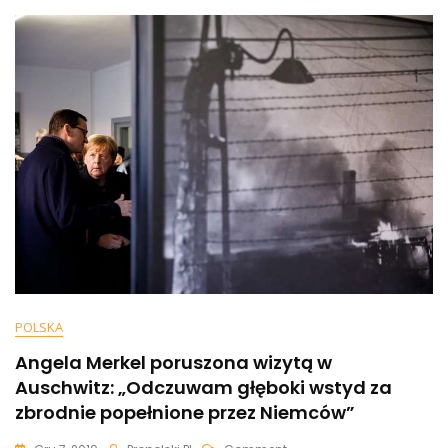
Sankcje
Na
Nord
Stream
2.
„Niebywały
Skandal”
POLSKA
Angela Merkel poruszona wizytą w
Auschwitz: „Odczuwam głęboki wstyd za
zbrodnie popełnione przez Niemców”