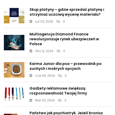
Skup platyny – gdzie sprzedać platynę i
otrzymać uczciwą wycenę materiału?
Lut 02, 2026
0
Multiagencja Diamond Finance
rewolucjonizuje rynek ubezpieczeń w
Polsce
Gru 12, 2024
0
Karma Junior dla psa – przewodnik po
suchych i mokrych opcjach
Cze 06, 2024
0
Gadżety reklamowe zwiększą
rozpoznawalność Twojej firmy
Mar 03, 2024
0
Państwo jak psychiatryk. Jeżeli bronisz