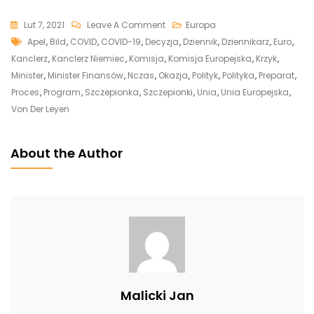
On
Lut 7, 2021
Leave A Comment
Europa
Tags
Szczepionki
Apel
,
Bild
,
COVID
,
COVID-19
,
Decyzja
,
Dziennik
,
Dziennikarz
,
Euro
,
Na
Kanclerz
,
Kanclerz Niemiec
,
Komisja
,
Komisja Europejska
,
Krzyk
,
COVID-
Minister
,
Minister Finansów
,
Nczas
,
Okazja
,
Polityk
,
Polityka
,
Preparat
,
19.
Proces
,
Program
,
Szczepionka
,
Szczepionki
,
Unia
,
Unia Europejska
,
Wicekanclerz
Von Der Leyen
Niemiec
Krzyczał
About the Author
I
Klął
Na
Posiedzeniu:
„To
Gó*no!”
Malicki Jan