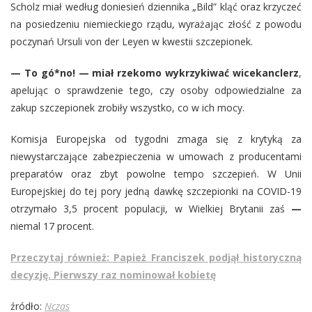
Scholz miał według doniesień dziennika „Bild” kląć oraz krzyczeć
na posiedzeniu niemieckiego rządu, wyrażając złość z powodu
poczynań Ursuli von der Leyen w kwestii szczepionek.
— To gó*no! — miał rzekomo wykrzykiwać wicekanclerz
,
apelując o sprawdzenie tego, czy osoby odpowiedzialne za
zakup szczepionek zrobiły wszystko, co w ich mocy.
Komisja Europejska od tygodni zmaga się z krytyką za
niewystarczające zabezpieczenia w umowach z producentami
preparatów oraz zbyt powolne tempo szczepień. W Unii
Europejskiej do tej pory jedną dawkę szczepionki na COVID-19
otrzymało 3,5 procent populacji, w Wielkiej Brytanii zaś
—
niemal 17 procent.
Przeczytaj również: Papież Franciszek podjął historyczną
decyzję. Pierwszy raz nominował kobietę
źródło:
Nczas