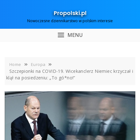
Skip
to
Propolski.pl
content
Nowoczesne dziennikarstwo w polskim interesie
MENU
Home
Europa
Szczepionki na COVID-19. Wicekanclerz Niemiec krzyczał i
klął na posiedzeniu: „To gó*no!”