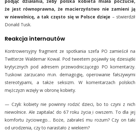
podjąć działania, żeby polska kobieta miała poczucie,
że jest równoprawna, że macierzyństwo nie zamieni ją
w niewolnicę, a tak często się w Polsce dzieje
– stwierdził
Donald Tusk.
Reakcja internautów
Kontrowersyjny fragment ze spotkania szefa PO zamieścił na
Twitterze Waldemar Kowal. Pod tweetem pojawiły się dziesiątki
krytycznych pod adresem przewodniczącego PO komentarzy.
Tuskowi zarzucano m.in. demagogię, operowanie fałszywymi
stereotypami, a także seksizm. W komentarzach polskich
mężczyzn wzięły w obronę kobiety.
— Czyli: kobiety nie powinny rodzić dzieci, bo to czyni z nich
niewolnice. Ale zapitalać do 67 roku życia
i owszem. To dla jej
komfortu życiowego… Boże, zabrałeś mu rozum? Czy on taki
od urodzenia, czy to narastało z wiekiem?