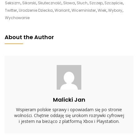
Dla
Seksizm
,
Sikorski
,
Skuteczność
,
Słowa
,
Słuch
,
Szczep
,
Szczęście
,
Kobiety
Twitter
,
Urodzenie Dziecka
,
Wariant
,
Wiceminister
,
Wiek
,
Wybory
,
Udręka,
Wychowanie
A
Polski
About the Author
Mężczyzna
To…
Internet
Zagrzmiał
I
Wygarnął
Szefowi
PO
Malicki Jan
Wspieram polskie sprawy i opowiadam się po stronie
wolności. Chętnie oddaję się urokom rozrywki cyfrowej
i jestem na bieżąco z platformą Xbox i Playstation.