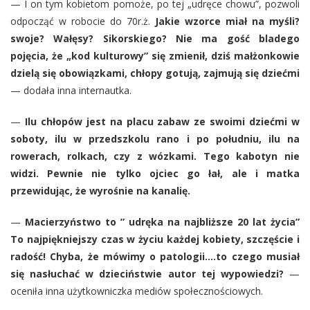
— I on tym kobietom pomoże, po tej „udręce chowu”, pozwoli
odpocząć w robocie do 70r.ż.
Jakie wzorce miał na myśli?
swoje? Wałęsy? Sikorskiego? Nie ma gość bladego
pojęcia, że „kod kulturowy” się zmienił, dziś małżonkowie
dzielą się obowiązkami, chłopy gotują, zajmują się dziećmi
— dodała inna internautka.
—
Ilu chłopów jest na placu zabaw ze swoimi dziećmi w
soboty, ilu w przedszkolu rano i po południu, ilu na
rowerach, rolkach, czy z wózkami. Tego kabotyn nie
widzi. Pewnie nie tylko ojciec go łał, ale i matka
przewidując, że wyrośnie na kanalię.
—
Macierzyństwo to ” udręka na najbliższe 20 lat życia”
To najpiękniejszy czas w życiu każdej kobiety, szczęście i
radość! Chyba, że mówimy o patologii….to czego musiał
się nasłuchać w dzieciństwie autor tej wypowiedzi?
—
oceniła inna użytkowniczka mediów społecznościowych.