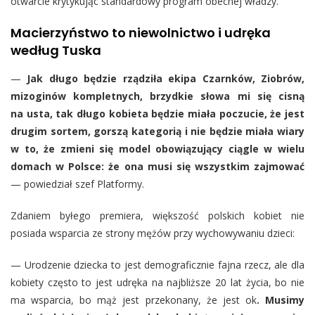
otwarcie krytykując standardowy program obecnej władzy.
Macierzyństwo to niewolnictwo i udręka
według Tuska
—
Jak długo będzie rządziła ekipa Czarnków, Ziobrów,
mizoginów kompletnych, brzydkie słowa mi się cisną
na usta, tak długo kobieta będzie miała poczucie, że jest
drugim sortem, gorszą kategorią i nie będzie miała wiary
w to, że zmieni się model obowiązujący ciągle w wielu
domach w Polsce: że ona musi się wszystkim zajmować
— powiedział szef Platformy.
Zdaniem byłego premiera, większość polskich kobiet nie
posiada wsparcia ze strony mężów przy wychowywaniu dzieci:
— Urodzenie dziecka to jest demograficznie fajna rzecz, ale dla
kobiety często to jest udręka na najbliższe 20 lat życia, bo nie
ma wsparcia, bo mąż jest przekonany, że jest ok
. Musimy