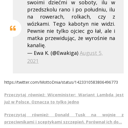
swoimi dziećmi w soboty, ilu w
przedszkolu rano i po południu, ilu
na rowerach, rolkach, czy z
wózkami. Tego kabotyn nie widzi.
Pewnie nie tylko ojciec go łał, ale i
matka przewidując, że wyrośnie na
kanalię.
— Ewa K. (@Ewakiga)
August 5,
2021
https://twitter.com/MottoDnia/status/1423310583806496773
Przeczytaj również: Wiceminister: Wariant Lambda jest
już w Polsce. Oznacza to tylko jedno
Przeczytaj również: Donald Tusk na wojnie z
przeciwnikami i sceptykami szczepień. Porównał ich do…