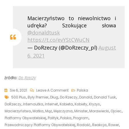
Macierzyństwo to niewolnictwo i
udręka? Szokujące słowa
@donaldtusk
https://t.co/evYStCWuCN
— DoRzeczy (@DoRzeczy_pl)
August
6, 2021
źródło:
Do Rzeczy
On
Sie 6, 2021
Leave A Comment
Polska
Tags
Szokujące
500 Plus
,
Były Premier
,
Dług
,
Do Rzeczy
,
Donald
,
Donald Tusk
,
Słowa
DoRzeczy
,
Internautka
,
Internet
,
Kobieta
,
Kobiety
,
Kryzys
,
Tuska:
Macierzyństwo
,
Matka
,
Mąż
,
Mężczyzna
,
Minister
,
Morawiecki
,
Ojciec
,
Macierzyństwo
Platformy Obywatelskiej
,
Polityk
,
Polska
,
Program
,
To
Przewodniczący Platformy Obywatelskiej
,
Radość
,
Reakcja
,
Rower
,