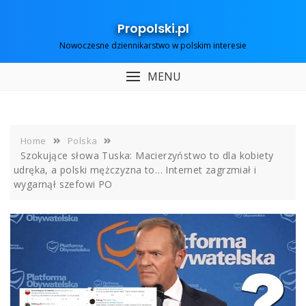
Skip
to
Propolski.pl
content
Nowoczesne dziennikarstwo w polskim interesie
MENU
Home
Polska
Szokujące słowa Tuska: Macierzyństwo to dla kobiety
udręka, a polski mężczyzna to… Internet zagrzmiał i
wygarnął szefowi PO