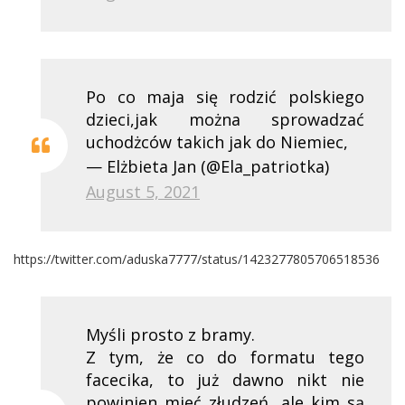
Po co maja się rodzić polskiego
dzieci,jak można sprowadzać
uchodżców takich jak do Niemiec,
— Elżbieta Jan (@Ela_patriotka)
August 5, 2021
https://twitter.com/aduska7777/status/1423277805706518536
Myśli prosto z bramy.
Z tym, że co do formatu tego
facecika, to już dawno nikt nie
powinien mieć złudzeń, ale kim są