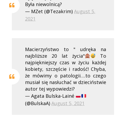
Była niewolnicą?
— MZet (@Tezakrim)
August 5,
2021
Macierzyństwo to " udręka na
najbliższe 20 lat życia"
To
najpiękniejszy czas w życiu każdej
kobiety, szczęście i radość! Chyba,
że mówimy o patologii….to czego
musiał się nasłuchać w dzieciństwie
autor tej wypowiedzi?
— Agata Bulska-Lainé
(@BulskaA)
August 5, 2021