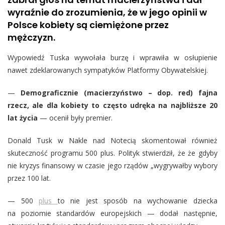
wyraźnie do zrozumienia, że w jego opinii w
Polsce kobiety są ciemiężone przez
mężczyzn.
Wypowiedź Tuska wywołała burzę i wprawiła w osłupienie
nawet zdeklarowanych sympatyków Platformy Obywatelskiej.
—
Demograficznie (macierzyństwo – dop. red) fajna
rzecz, ale dla kobiety to często udręka na najbliższe 20
lat życia
— ocenił były premier.
Donald Tusk w Nakle nad Notecią skomentował również
skuteczność programu 500 plus. Polityk stwierdził, że że gdyby
nie kryzys finansowy w czasie jego rządów „wygrywałby wybory
przez 100 lat.
— 500
plus
to nie jest sposób na wychowanie dziecka
na poziomie standardów europejskich — dodał następnie,