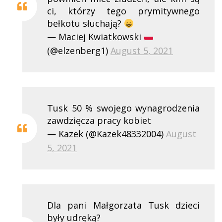
ci, którzy tego prymitywnego
bełkotu słuchają?
— Maciej Kwiatkowski
(@elzenberg1)
August 5, 2021
Tusk 50 % swojego wynagrodzenia
zawdzięcza pracy kobiet
— Kazek (@Kazek48332004)
August
5, 2021
Dla pani Małgorzata Tusk dzieci
były udręką?