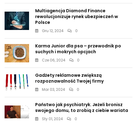
Multiagencja Diamond Finance
rewolucjonizuje rynek ubezpieczeń w
Polsce
Gru 12, 2024
0
Karma Junior dla psa – przewodnik po
suchych i mokrych opcjach
Cze 06, 2024
0
Gadżety reklamowe zwiększą
rozpoznawalność Twojej firmy
Mar 03, 2024
0
Państwo jak psychiatryk. Jeżeli bronisz
swojego domu, to zrobią z ciebie wariata
Sty 01, 2024
0