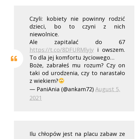
Czyli: kobiety nie powinny rodzić
dzieci, bo to czyni z nich
niewolnice.
Ale zapitalać do 67
https://t.co/8DFURMlyjy
i owszem.
To dla jej komfortu życiowego…
Boże, zabrałeś mu rozum? Czy on
taki od urodzenia, czy to narastało
z wiekiem?
— PaniAnia (@ankam72)
August 5,
2021
Ilu chłopów jest na placu zabaw ze