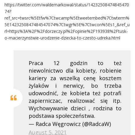
https://twitter.com/waldemarkowal/status/14232508474845470
74?
ref_src=twsrc%5Etfw%7Ctwcamp%5Etweetembed%7Ctwterm%
5E1423250847484547074%7Ctwgr%5E%7Ctwcon%5Es1_&ref_u
rl=https%3A%2F%2Fdorzeczy.pl%2Fopinie%2F193938%2Ftusk-
o-macierzynstwie-urodzenie-dziecka-to-czesto-udreka.html
Praca 12 godzin to też
niewolnictwo dla kobiety, robienie
kariery za wszelką cenę kosztem
żylaków i nerwicy, bo trzeba
udowodnić, że kobieta też potrafi
zapierniczac, realizować się itp.
Wychowywanie dzieci , rodzina to
podstawa społeczeństwa.
— Radca Węgrowicz (@RadcaW)
August 5, 2021