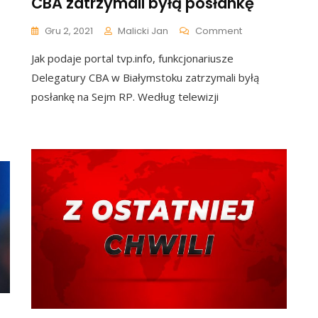
CBA zatrzymali byłą posłankę
On
Gru 2, 2021
Malicki Jan
Comment
Z
Jak podaje portal tvp.info, funkcjonariusze
Ostatniej
Chwili:
Delegatury CBA w Białymstoku zatrzymali byłą
Funkcjonariusze
posłankę na Sejm RP. Według telewizji
CBA
Zatrzymali
Byłą
Posłankę