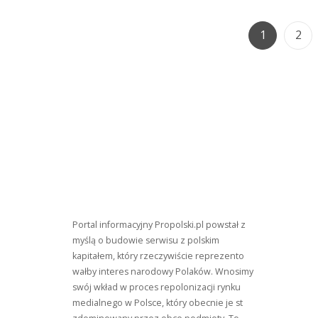
Page
Pag
1
2
Portal informacyjny Propolski.pl powstał z
myślą o budowie serwisu z polskim
kapitałem, który rzeczywiście reprezento
wałby interes narodowy Polaków. Wnosimy
swój wkład w proces repolonizacji rynku
medialnego w Polsce, który obecnie je st