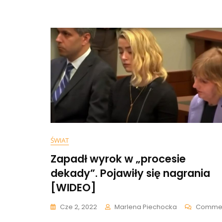
„Pan
Powie
Że
Dla
Wład
Sprz
Pan
Polsk
[+WI
ŚWIAT
Zapadł wyrok w „procesie
dekady”. Pojawiły się nagrania
[WIDEO]
Cze 2, 2022
Marlena Piechocka
Comme