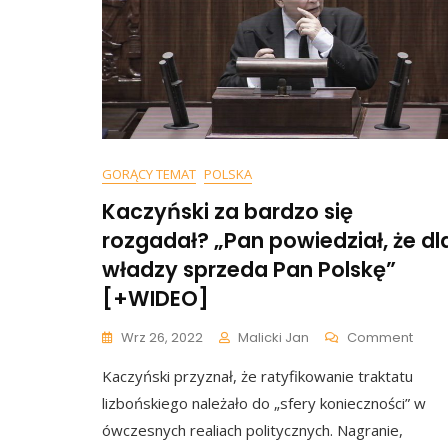
GORĄCY TEMAT
POLSKA
Kaczyński za bardzo się
rozgadał? „Pan powiedział, że dl
władzy sprzeda Pan Polskę”
[+WIDEO]
On
Wrz 26, 2022
Malicki Jan
Comment
Kaczy
Kaczyński przyznał, że ratyfikowanie traktatu
Za
Bard
lizbońskiego należało do „sfery konieczności” w
Się
ówczesnych realiach politycznych. Nagranie,
Rozg