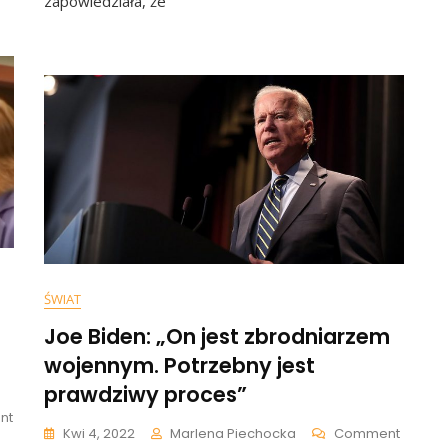
zapowiedziała, że
Czy
Kurski
dział,
Znajdzie
Się
W
zy
Rządzie.
eda
Odpowiedź
Może
ę”
Szokować
DEO]
ŚWIAT
Joe Biden: „On jest zbrodniarzem
wojennym. Potrzebny jest
prawdziwy proces”
On
nt
On
Kwi 4, 2022
Marlena Piechocka
Comment
Zapadł