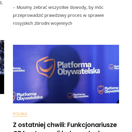
Joe
d,
Wyrok
– Musimy zebrać wszystkie dowody, by móc
Biden:
W
„On
„procesie
przeprowadzić prawdziwy proces w sprawie
Jest
Dekady”.
rosyjskich zbrodni wojennych
Zbrodn
Pojawiły
Wojenn
Się
Potrze
Nagrania
Jest
[WIDEO]
Prawdz
Proces
POLSKA
Z ostatniej chwili: Funkcjonariusze