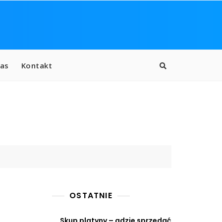
as
Kontakt
OSTATNIE
Skup platyny – gdzie sprzedać