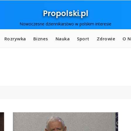
Propolski.pl
Nowoczesne dziennikarstwo w polskim interesie
Rozrywka
Biznes
Nauka
Sport
Zdrowie
O N