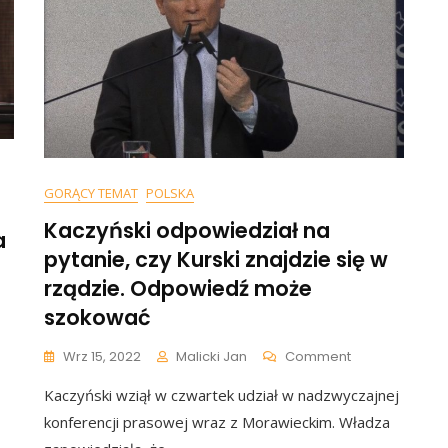
GORĄCY TEMAT
POLSKA
Kaczyński odpowiedział na
a
pytanie, czy Kurski znajdzie się w
rządzie. Odpowiedź może
szokować
On
ński
Wrz 15, 2022
Malicki Jan
Comment
Kaczyński
Kaczyński wziął w czwartek udział w nadzwyczajnej
Odpowiedział
zo
Na
konferencji prasowej wraz z Morawieckim. Władza
Pytanie,
adał?