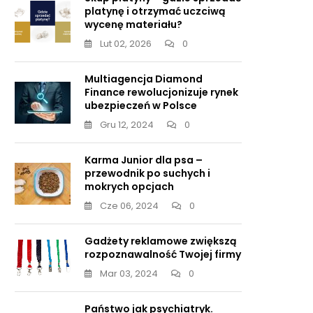
platynę i otrzymać uczciwą
wycenę materiału?
Lut 02, 2026
0
Multiagencja Diamond
Finance rewolucjonizuje rynek
ubezpieczeń w Polsce
Gru 12, 2024
0
Karma Junior dla psa –
przewodnik po suchych i
mokrych opcjach
Cze 06, 2024
0
Gadżety reklamowe zwiększą
rozpoznawalność Twojej firmy
Mar 03, 2024
0
Państwo jak psychiatryk.