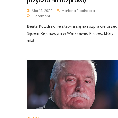
przyszła na rozprawę
Mar 18, 2022
Marlena Piechocka
On
Comment
Proces
Beata Kozidrak nie stawiła się na rozprawie przed
Beaty
Kozidrak
Sądem Rejonowym w Warszawie. Proces, który
Został
miał
Odroczony.
Wokalistka
Nie
Przyszła
Na
Rozprawę