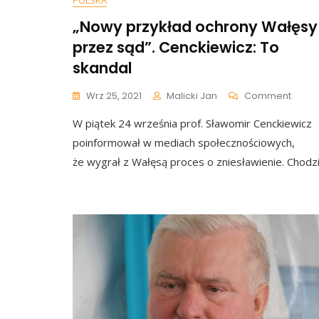
POLSKA
„Nowy przykład ochrony Wałęsy
przez sąd”. Cenckiewicz: To
skandal
On
Wrz 25, 2021
Malicki Jan
Comment
„Now
W piątek 24 września prof. Sławomir Cenckiewicz
Przyk
Ochro
poinformował w mediach społecznościowych,
Wałęs
że wygrał z Wałęsą proces o zniesławienie. Chodz
Przez
Sąd”.
Cenck
To
Skand