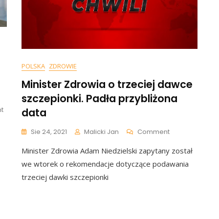
POLSKA
ZDROWIE
Minister Zdrowia o trzeciej dawce
szczepionki. Padła przybliżona
On
t
data
Lech
Wałęsa
On
Sie 24, 2021
Malicki Jan
Comment
Upokorzony?
Minister
Jest
Minister Zdrowia Adam Niedzielski zapytany został
Zdrowia
Decyzja
O
we wtorek o rekomendacje dotyczące podawania
Trybunału
Trzeciej
trzeciej dawki szczepionki
W
Dawce
Strasburgu.
Szczepionki.
Przeprosiny
Padła
To
Przybliżona
Nie