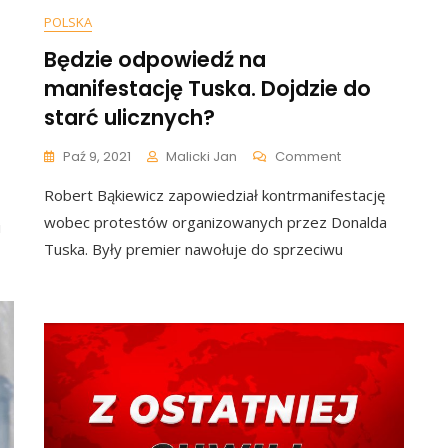
POLSKA
Będzie odpowiedź na
manifestację Tuska. Dojdzie do
starć ulicznych?
y
On
Paź 9, 2021
Malicki Jan
Comment
ład
Będzie
ny
Robert Bąkiewicz zapowiedział kontrmanifestację
Odpowiedź
y
Na
wobec protestów organizowanych przez Donalda
i
Manifestację
Tuska. Były premier nawołuje do sprzeciwu
Tuska.
iewicz:
Dojdzie
Do
al
Starć
Ulicznych?