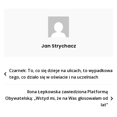
Na
Protestach?
Lepiej
Zapoznaj
Się
Ze
Stanowiskiem
Jan Strychacz
KEP
Nawigacja
Czarnek: To, co się dzieje na ulicach, to wypadkowa
tego, co działo się w oświacie i na uczelniach
wpisu
Ilona Łepkowska zawiedziona Platformą
Obywatelską: „Wstyd mi, że na Was głosowałam od
lat”