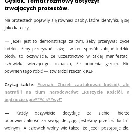
Gęsiak. Temat rozmowy dotyczył
trwających protestów.
Na protestach pojawiły się również osoby, które identyfikują się
jako katolicy.
— Jeżeli jest to demonstracja za tym, żeby przerywać życie
ludzkie, żeby przerywać ciążę i w ten sposób zabijać ludzkie
płody, to oczywiście, że uczestnictwo w takiej manifestacji
człowieka wierzącego, oznacza, że popełnia grzech. Nie
powinien tego robić — stwierdził rzecznik KEP.
Czytaj także:
Poznań: Chcieli zaatakować kościół, ale
natrafili na tłum narodowców: „Ruszycie Kościół, a
będziecie spie***ć k**wy!”
— Każdy oczywiście decyduje za siebie, bierze
odpowiedzialność za swoją decyzję. Jesteśmy przecież ludźmi
wolnymi. A człowiek wolny wie także, że jeżeli postępuje źle,