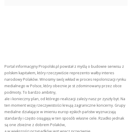
Portal informacyjny Propolski.pl powstał z myślą o budowie serwisu z
polskim kapitałem, który rzeczywiście reprezento wałby interes
narodowy Polaków. Wnosimy swój wkład w proces repolonizacji rynku
medialnego w Polsce, który obecnie je st zdominowany przez obce
podmioty. To bardzo ambitny,
ale i konieczny plan, od którego realizacji zależy nasz pr zyszły byt. Na
ten moment wizję rzeczywistości kreują zagraniczne koncerny. Grupy
medialne działające w imieniu europ ejskich państw wyznaczają
standardy i często osiągają w ten sposób własne cele. Rzadko jednak
są one zbieżne z dobrem Polaków,
a w większości przypadków jest wręcz przeciwnie.