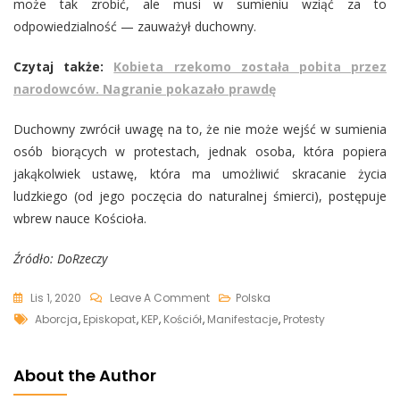
może tak zrobić, ale musi w sumieniu wziąć za to
odpowiedzialność — zauważył duchowny.
Czytaj także:
Kobieta rzekomo została pobita przez
narodowców. Nagranie pokazało prawdę
Duchowny zwrócił uwagę na to, że nie może wejść w sumienia
osób biorących w protestach, jednak osoba, która popiera
jakąkolwiek ustawę, która ma umożliwić skracanie życia
ludzkiego (od jego poczęcia do naturalnej śmierci), postępuje
wbrew nauce Kościoła.
Źródło: DoRzeczy
On
Lis 1, 2020
Leave A Comment
Polska
Tags
Jesteś
Aborcja
,
Episkopat
,
KEP
,
Kościół
,
Manifestacje
,
Protesty
Wierzący,
Ale
About the Author
Byłeś