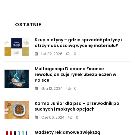
OSTATNIE
Skup platyny – gdzie sprzedać platynę i
otrzymać uczciwą wycenę materiału?
Lut 02, 2026
0
Multiagencja Diamond Finance
rewolucjonizuje rynek ubezpieczeń w
Polsce
Gru 12, 2024
0
Karma Junior dla psa – przewodnik po
suchych i mokrych opcjach
Cze 06, 2024
0
Gadżety reklamowe zwiększą