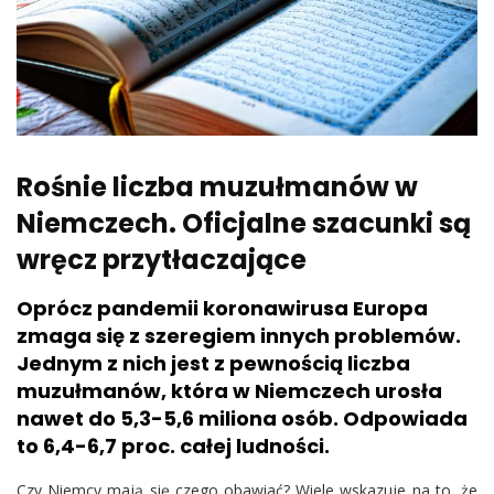
Rośnie liczba muzułmanów w
Niemczech. Oficjalne szacunki są
wręcz przytłaczające
Oprócz pandemii koronawirusa Europa
zmaga się z szeregiem innych problemów.
Jednym z nich jest z pewnością liczba
muzułmanów, która w Niemczech urosła
nawet do 5,3-5,6 miliona osób. Odpowiada
to 6,4-6,7 proc. całej ludności.
Czy Niemcy mają się czego obawiać? Wiele wskazuje na to, że