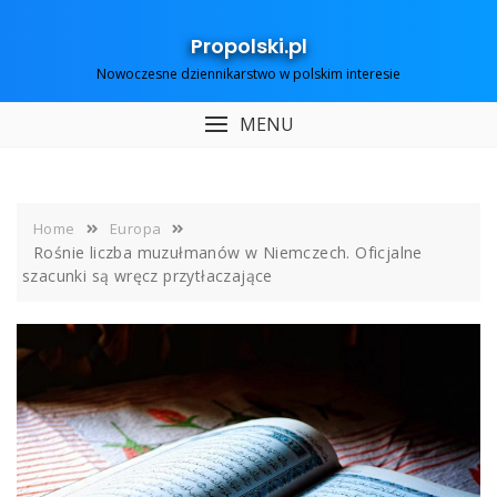
Skip
to
Propolski.pl
content
Nowoczesne dziennikarstwo w polskim interesie
MENU
Home
Europa
Rośnie liczba muzułmanów w Niemczech. Oficjalne
szacunki są wręcz przytłaczające