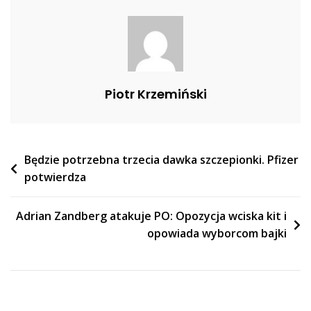
Są
Wręcz
Przytłaczające
Piotr Krzemiński
Nawigacja
Będzie potrzebna trzecia dawka szczepionki. Pfizer
potwierdza
wpisu
Adrian Zandberg atakuje PO: Opozycja wciska kit i
opowiada wyborcom bajki