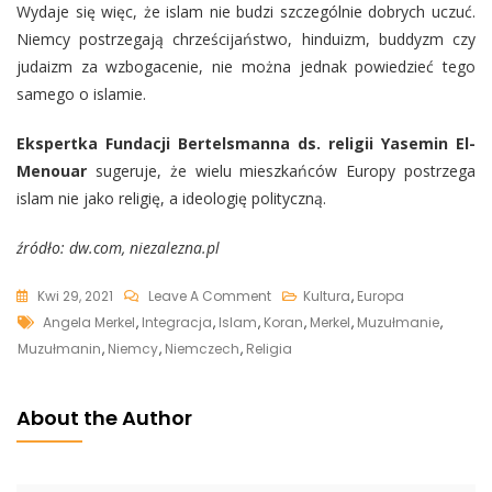
Wydaje się więc, że islam nie budzi szczególnie dobrych uczuć.
Niemcy postrzegają chrześcijaństwo, hinduizm, buddyzm czy
judaizm za wzbogacenie, nie można jednak powiedzieć tego
samego o islamie.
Ekspertka Fundacji Bertelsmanna ds. religii Yasemin El-
Menouar
sugeruje, że wielu mieszkańców Europy postrzega
islam nie jako religię, a ideologię polityczną.
źródło: dw.com, niezalezna.pl
On
Kwi 29, 2021
Leave A Comment
Kultura
,
Europa
Tags
Rośnie
Angela Merkel
,
Integracja
,
Islam
,
Koran
,
Merkel
,
Muzułmanie
,
Liczba
Muzułmanin
,
Niemcy
,
Niemczech
,
Religia
Muzułmanów
W
About the Author
Niemczech.
Oficjalne
Szacunki