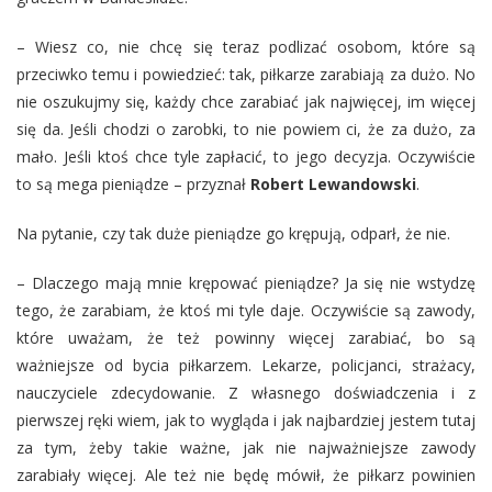
– Wiesz co, nie chcę się teraz podlizać osobom, które są
przeciwko temu i powiedzieć: tak, piłkarze zarabiają za dużo. No
nie oszukujmy się, każdy chce zarabiać jak najwięcej, im więcej
się da. Jeśli chodzi o zarobki, to nie powiem ci, że za dużo, za
mało. Jeśli ktoś chce tyle zapłacić, to jego decyzja. Oczywiście
to są mega pieniądze – przyznał
Robert Lewandowski
.
Na pytanie, czy tak duże pieniądze go krępują, odparł, że nie.
– Dlaczego mają mnie krępować pieniądze? Ja się nie wstydzę
tego, że zarabiam, że ktoś mi tyle daje. Oczywiście są zawody,
które uważam, że też powinny więcej zarabiać, bo są
ważniejsze od bycia piłkarzem. Lekarze, policjanci, strażacy,
nauczyciele zdecydowanie. Z własnego doświadczenia i z
pierwszej ręki wiem, jak to wygląda i jak najbardziej jestem tutaj
za tym, żeby takie ważne, jak nie najważniejsze zawody
zarabiały więcej. Ale też nie będę mówił, że piłkarz powinien