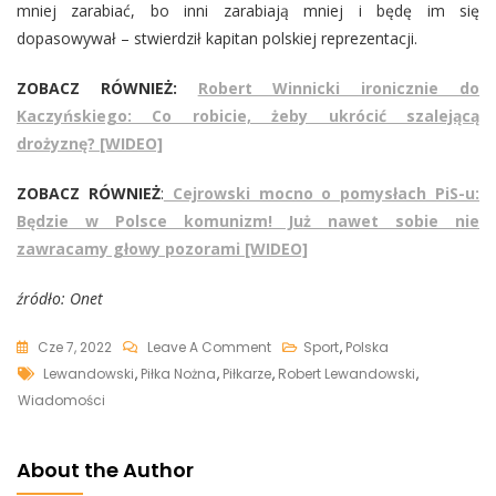
mniej zarabiać, bo inni zarabiają mniej i będę im się
dopasowywał – stwierdził kapitan polskiej reprezentacji.
ZOBACZ RÓWNIEŻ:
Robert Winnicki ironicznie do
Kaczyńskiego: Co robicie, żeby ukrócić szalejącą
drożyznę? [WIDEO]
ZOBACZ RÓWNIEŻ
:
Cejrowski mocno o pomysłach PiS-u:
Będzie w Polsce komunizm! Już nawet sobie nie
zawracamy głowy pozorami [WIDEO]
źródło: Onet
On
Cze 7, 2022
Leave A Comment
Sport
,
Polska
Tags
Robert
Lewandowski
,
Piłka Nożna
,
Piłkarze
,
Robert Lewandowski
,
Lewandowski
Wiadomości
O
Zarobkach
About the Author
Piłkarzy: