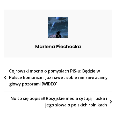
„To
Są
Mega
Pieniądze”
Marlena Piechocka
Nawigacja
Cejrowski mocno o pomysłach PiS-u: Będzie w
Polsce komunizm! Już nawet sobie nie zawracamy
wpisu
głowy pozorami [WIDEO]
No to się popisał! Rosyjskie media cytują Tuska i
jego słowa o polskich rolnikach