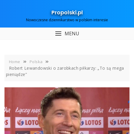
Skip
to
Propolski.pl
content
Nowoczesne dziennikarstwo w polskim interesie
MENU
Home
Polska
Robert Lewandowski o zarobkach piłkarzy: „To są mega
pieniądze”