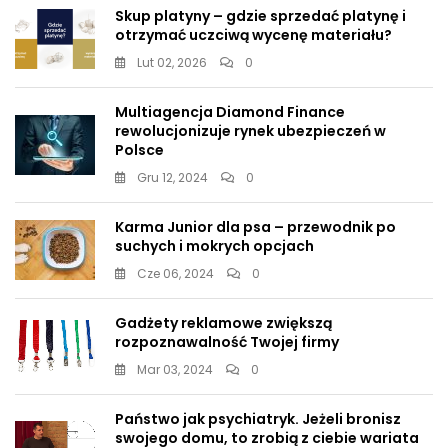
Skup platyny – gdzie sprzedać platynę i
otrzymać uczciwą wycenę materiału?
Lut 02, 2026
0
Multiagencja Diamond Finance
rewolucjonizuje rynek ubezpieczeń w
Polsce
Gru 12, 2024
0
Karma Junior dla psa – przewodnik po
suchych i mokrych opcjach
Cze 06, 2024
0
Gadżety reklamowe zwiększą
rozpoznawalność Twojej firmy
Mar 03, 2024
0
Państwo jak psychiatryk. Jeżeli bronisz
swojego domu, to zrobią z ciebie wariata