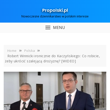
Skip
to
Propolski.pl
content
Nowoczesne dziennikarstwo w polskim interesie
MENU
Home
Polska
Robert Winnicki ironicznie do Kaczyńskiego: Co robicie,
żeby ukrócić szalejącą drożyznę? [WIDEO]