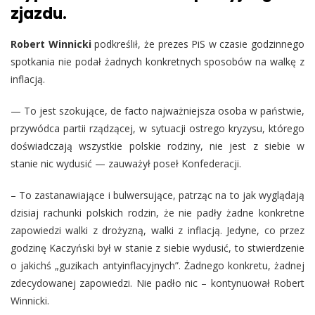
zjazdu.
Robert Winnicki
podkreślił, że prezes PiS w czasie godzinnego
spotkania nie podał żadnych konkretnych sposobów na walkę z
inflacją.
— To jest szokujące, de facto najważniejsza osoba w państwie,
przywódca partii rządzącej, w sytuacji ostrego kryzysu, którego
doświadczają wszystkie polskie rodziny, nie jest z siebie w
stanie nic wydusić — zauważył poseł Konfederacji.
– To zastanawiające i bulwersujące, patrząc na to jak wyglądają
dzisiaj rachunki polskich rodzin, że nie padły żadne konkretne
zapowiedzi walki z drożyzną, walki z inflacją. Jedyne, co przez
godzinę Kaczyński był w stanie z siebie wydusić, to stwierdzenie
o jakichś „guzikach antyinflacyjnych”. Żadnego konkretu, żadnej
zdecydowanej zapowiedzi. Nie padło nic – kontynuował Robert
Winnicki.