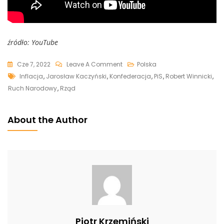
źródło: YouTube
On
Cze 7, 2022
Leave A Comment
Polska
Tags
Robert
Inflacja
,
Jarosław Kaczyński
,
Konfederacja
,
PiS
,
Robert Winnicki
,
Winnicki
Ruch Narodowy
,
Rząd
Ironicznie
Do
About the Author
Kaczyńskiego:
Co
Robicie,
Żeby
Ukrócić
Szalejącą
Drożyznę?
[WIDEO]
Piotr Krzemiński