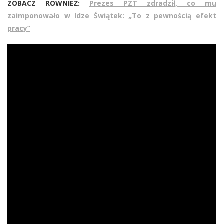
ZOBACZ RÓWNIEŻ:
Prezes PZT zdradził, co mu
zaimponowało w Idze Świątek: „To z pewnością efekt
pracy”