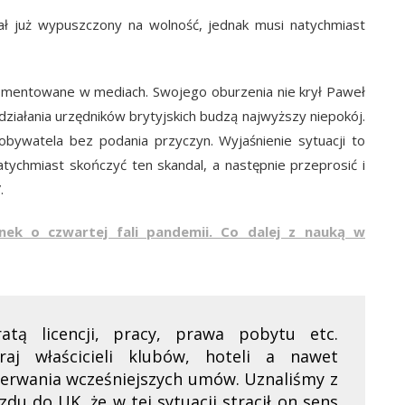
tał już wypuszczony na wolność, jednak musi natychmiast
komentowane w mediach. Swojego oburzenia nie krył Paweł
 działania urzędników brytyjskich budzą najwyższy niepokój.
obywatela bez podania przyczyn. Wyjaśnienie sytuacji to
atychmiast skończyć ten skandal, a następnie przeprosić i
.
nek o czwartej fali pandemii. Co dalej z nauką w
ratą licencji, pracy, prawa pobytu etc.
raj właścicieli klubów, hoteli a nawet
 zerwania wcześniejszych umów. Uznaliśmy z
du do UK, że w tej sytuacji stracił on sens