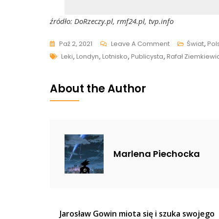
źródło: DoRzeczy.pl, rmf24.pl, tvp.info
On
Paź 2, 2021
Leave A Comment
Świat
,
Pol
Tags
Rafał
Leki
,
Londyn
,
Lotnisko
,
Publicysta
,
Rafał Ziemkiewi
Ziemkiewicz
Zatrzymany
About the Author
Na
Lotnisku
W
Wielkiej
Brytanii:
Marlena Piechocka
„Zabrano
Mu
Dokumenty,
Leki
I
Nawigacja
Jarosław Gowin miota się i szuka swojego