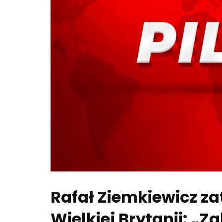
Rafał Ziemkiewicz z
Wielkiej Brytanii: 