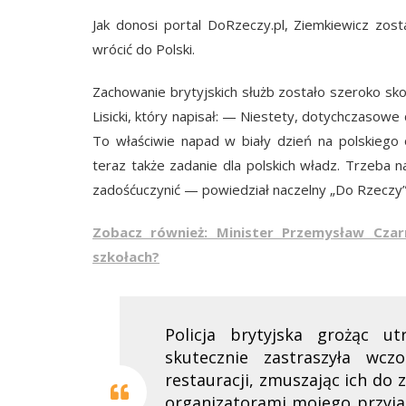
Jak donosi portal DoRzeczy.pl, Ziemkiewicz zos
wrócić do Polski.
Zachowanie brytyjskich służb zostało szeroko s
Lisicki, który napisał: — Niestety, dotychczasowe
To właściwie napad w biały dzień na polskiego 
teraz także zadanie dla polskich władz. Trzeba n
zadośćuczynić — powiedział naczelny „Do Rzeczy”
Zobacz również: Minister Przemysław Czar
szkołach?
Policja brytyjska grożąc ut
skutecznie zastraszyła wczo
restauracji, zmuszając ich do
organizatorami mojego przyjaz