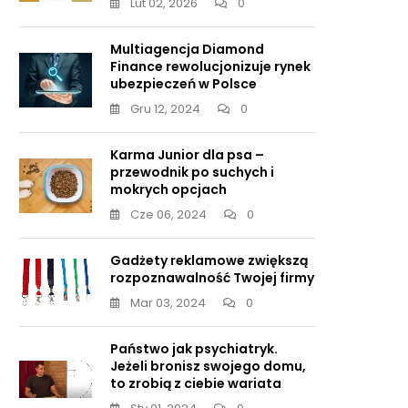
Lut 02, 2026
0
Multiagencja Diamond
Finance rewolucjonizuje rynek
ubezpieczeń w Polsce
Gru 12, 2024
0
Karma Junior dla psa –
przewodnik po suchych i
mokrych opcjach
Cze 06, 2024
0
Gadżety reklamowe zwiększą
rozpoznawalność Twojej firmy
Mar 03, 2024
0
Państwo jak psychiatryk.
Jeżeli bronisz swojego domu,
to zrobią z ciebie wariata