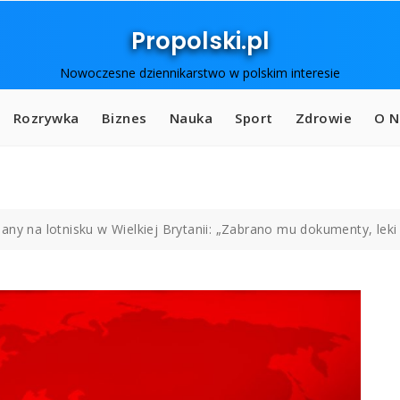
Propolski.pl
Nowoczesne dziennikarstwo w polskim interesie
Rozrywka
Biznes
Nauka
Sport
Zdrowie
O N
ny na lotnisku w Wielkiej Brytanii: „Zabrano mu dokumenty, leki 