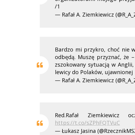
/1
— Rafał A. Ziemkiewicz (@R_A_
Bardzo mi przykro, choć nie w
odbędą. Muszę przyznać, że –
zszokowany sytuacją w Anglii, 
lewicy do Polaków, ujawnionej
— Rafał A. Ziemkiewicz (@R_A_
Red.Rafał Ziemkiewicz 
https://t.co/sZPhFQTVuC
— Łukasz Jasina (@RzecznikMS