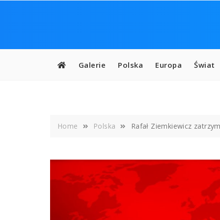
Skip
to
content
Galerie
Polska
Europa
Świat
Home
Polska
Rafał Ziemkiewicz zatrzyma