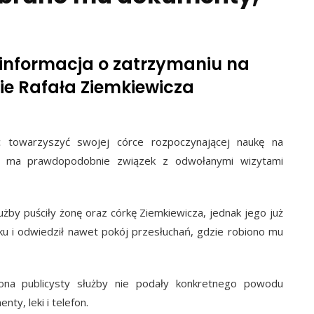
informacja o zatrzymaniu na
ie Rafała Ziemkiewicza
ąc towarzyszyć swojej córce rozpoczynającej naukę na
ie ma prawdopodobnie związek z odwołanymi wizytami
użby puściły żonę oraz córkę Ziemkiewicza, jednak jego już
isku i odwiedził nawet pokój przesłuchań, gdzie robiono mu
a publicysty służby nie podały konkretnego powodu
y, leki i telefon.