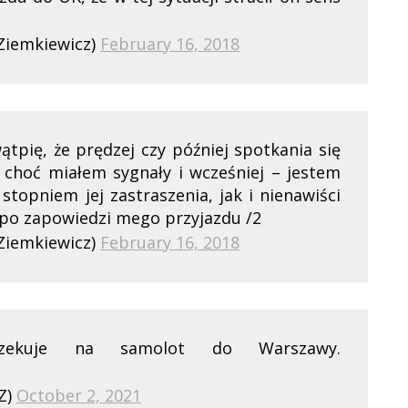
Ziemkiewicz)
February 16, 2018
ątpię, że prędzej czy później spotkania się
 choć miałem sygnały i wcześniej – jestem
stopniem jej zastraszenia, jak i nienawiści
 po zapowiedzi mego przyjazdu /2
Ziemkiewicz)
February 16, 2018
oczekuje na samolot do Warszawy.
Z)
October 2, 2021