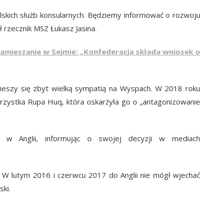
skich służb konsularnych. Będziemy informować o rozwoju
 rzecznik MSZ Łukasz Jasina.
amieszanie w Sejmie: „Konfederacja składa wniosek o
 cieszy się zbyt wielką sympatią na Wyspach. W 2018 roku
arzystka Rupa Huq, która oskarżyła go o „antagonizowanie
 w Anglii, informując o swojej decyzji w mediach
i. W lutym 2016 i czerwcu 2017 do Anglii nie mógł wjechać
ski.