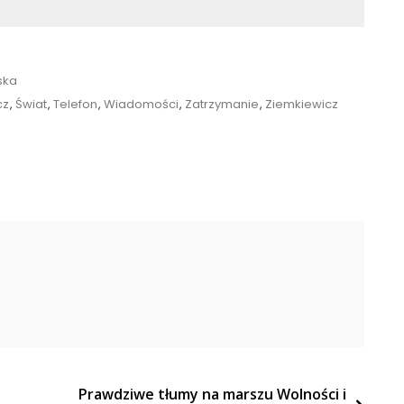
ska
cz
,
Świat
,
Telefon
,
Wiadomości
,
Zatrzymanie
,
Ziemkiewicz
Prawdziwe tłumy na marszu Wolności i