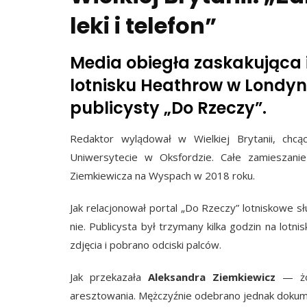
leki i telefon”
Media obiegła zaskakująca 
lotnisku Heathrow w Londyn
publicysty „Do Rzeczy”.
Redaktor wylądował w Wielkiej Brytanii, chc
Uniwersytecie w Oksfordzie. Całe zamieszan
Ziemkiewicza na Wyspach w 2018 roku.
Jak relacjonował portal „Do Rzeczy” lotniskowe sł
nie. Publicysta był trzymany kilka godzin na lotn
zdjęcia i pobrano odciski palców.
Jak przekazała
Aleksandra Ziemkiewicz
— żon
aresztowania. Mężczyźnie odebrano jednak dokument