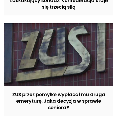
Zaskakujący sondaż. Konfederacja staje
się trzecią siłą
ZUS przez pomyłkę wypłacał mu drugą
emeryturę. Jaka decyzja w sprawie
seniora?