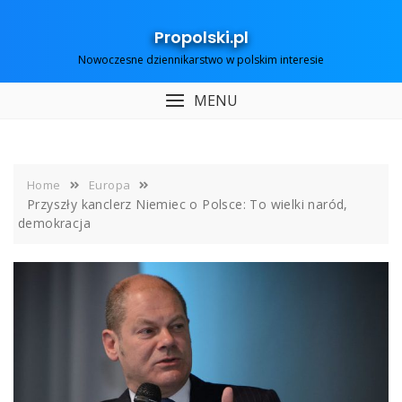
Skip
to
Propolski.pl
content
Nowoczesne dziennikarstwo w polskim interesie
MENU
Home
Europa
Przyszły kanclerz Niemiec o Polsce: To wielki naród,
demokracja