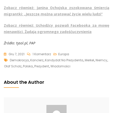
Zobacz również: Janina Ochojska zszokowana śmiercią
migrantki: „Jeszcze można uratować życie wielu ludzi”
Zobacz również: Uchodźcy pozwali Facebooka za mowę
nienawiści. Żądają ogromnego zadośćuczynienia
Źródło: tysol.pl, PAP
Do
Gru 7, 2021
1 Komentarz
Europa
Tags
Przyszły
Demokracja
,
Kanclerz
,
Kandydat Na Prezydenta
,
Merkel
,
Niemcy
,
Kanclerz
Olaf Scholz
,
Polska
,
Prezydent
,
Wiadomości
Niemiec
O
About the Author
Polsce:
To
Wielki
Naród,
Demokracja