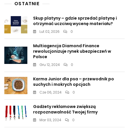
OSTATNIE
Skup platyny – gdzie sprzedać platynę i
otrzymać uczciwą wycenę materiału?
Lut 02, 2026
0
Multiagencja Diamond Finance
rewolucjonizuje rynek ubezpieczeń w
Polsce
Gru 12, 2024
0
Karma Junior dla psa – przewodnik po
suchych i mokrych opcjach
Cze 06, 2024
0
Gadżety reklamowe zwiększą
rozpoznawalność Twojej firmy
Mar 03, 2024
0