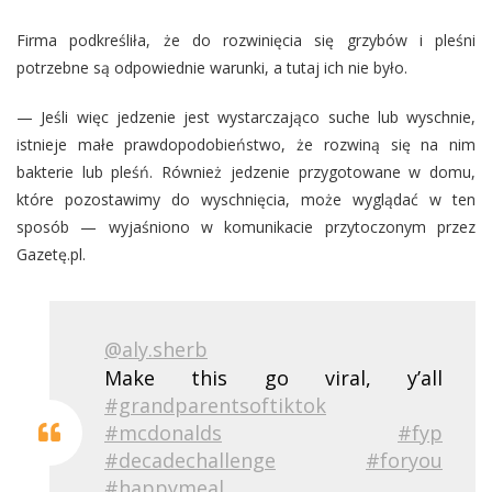
Firma podkreśliła, że do rozwinięcia się grzybów i pleśni
potrzebne są odpowiednie warunki, a tutaj ich nie było.
— Jeśli więc jedzenie jest wystarczająco suche lub wyschnie,
istnieje małe prawdopodobieństwo, że rozwiną się na nim
bakterie lub pleśń. Również jedzenie przygotowane w domu,
które pozostawimy do wyschnięcia, może wyglądać w ten
sposób — wyjaśniono w komunikacie przytoczonym przez
Gazetę.pl.
@aly.sherb
Make this go viral, y’all
#grandparentsoftiktok
#mcdonalds
#fyp
#decadechallenge
#foryou
#happymeal