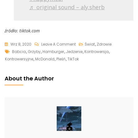
♬ original sound – aly.sherb
źródło: tiktok.com
On
Wrz 8, 2020
Leave A Comment
Świat
,
Zdrowie
Tags
Przez
Babcia
,
Grzyby
,
Hamburger
,
Jedzenie
,
Kontrowersja
,
24
Kontrowersyjne
,
McDonald
,
Pleśń
,
TikTok
Lata
Nie
About the Author
Wyrzuciła
Jedzenia
Z
McDonald’s,
Efekty
Szokują.
Firma
Musiała