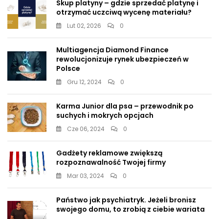
Skup platyny – gdzie sprzedać platynę i
otrzymać uczciwą wycenę materiału?
Lut 02, 2026
0
Multiagencja Diamond Finance
rewolucjonizuje rynek ubezpieczeń w
Polsce
Gru 12, 2024
0
Karma Junior dla psa – przewodnik po
suchych i mokrych opcjach
Cze 06, 2024
0
Gadżety reklamowe zwiększą
rozpoznawalność Twojej firmy
Mar 03, 2024
0
Państwo jak psychiatryk. Jeżeli bronisz
swojego domu, to zrobią z ciebie wariata