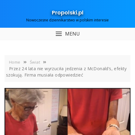
Skip
to
Propolski.pl
content
Nowoczesne dziennikarstwo w polskim interesie
MENU
Home
Świat
Przez 24 lata nie wyrzuciła jedzenia z McDonald’s, efekty
szokują. Firma musiała odpowiedzieć