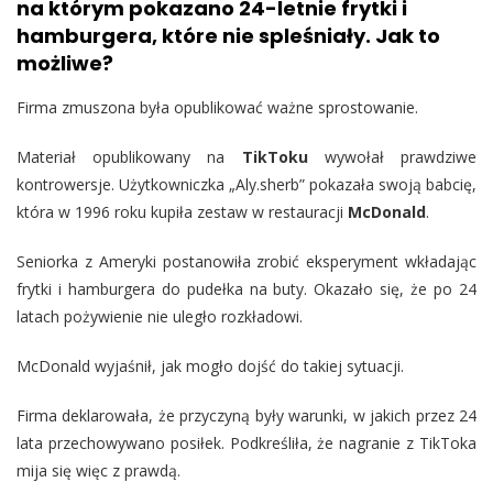
na którym pokazano 24-letnie frytki i
hamburgera, które nie spleśniały. Jak to
możliwe?
Firma zmuszona była opublikować ważne sprostowanie.
Materiał opublikowany na
TikToku
wywołał prawdziwe
kontrowersje. Użytkowniczka „Aly.sherb” pokazała swoją babcię,
która w 1996 roku kupiła zestaw w restauracji
McDonald
.
Seniorka z Ameryki postanowiła zrobić eksperyment wkładając
frytki i hamburgera do pudełka na buty. Okazało się, że po 24
latach pożywienie nie uległo rozkładowi.
McDonald wyjaśnił, jak mogło dojść do takiej sytuacji.
Firma deklarowała, że przyczyną były warunki, w jakich przez 24
lata przechowywano posiłek. Podkreśliła, że nagranie z TikToka
mija się więc z prawdą.