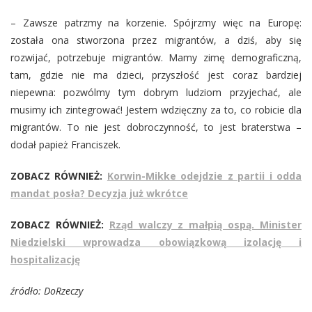
– Zawsze patrzmy na korzenie. Spójrzmy więc na Europę:
została ona stworzona przez migrantów, a dziś, aby się
rozwijać, potrzebuje migrantów. Mamy zimę demograficzną,
tam, gdzie nie ma dzieci, przyszłość jest coraz bardziej
niepewna: pozwólmy tym dobrym ludziom przyjechać, ale
musimy ich zintegrować! Jestem wdzięczny za to, co robicie dla
migrantów. To nie jest dobroczynność, to jest braterstwa –
dodał papież Franciszek.
ZOBACZ RÓWNIEŻ:
Korwin-Mikke odejdzie z partii i odda
mandat posła? Decyzja już wkrótce
ZOBACZ RÓWNIEŻ:
Rząd walczy z małpią ospą. Minister
Niedzielski wprowadza obowiązkową izolację i
hospitalizację
źródło: DoRzeczy