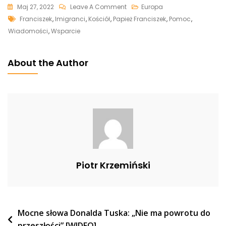
On
Maj 27, 2022
Leave A Comment
Europa
Tags
Papież
Franciszek
,
Imigranci
,
Kościół
,
Papież Franciszek
,
Pomoc
,
Franciszek:
Wiadomości
,
Wsparcie
“Do
Rozwoju,
About the Author
Europa
Potrzebuje
Migrantów”
Piotr Krzemiński
Nawigacja
Mocne słowa Donalda Tuska: „Nie ma powrotu do
przeszłości” [WIDEO]