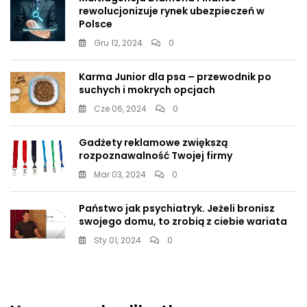
rewolucjonizuje rynek ubezpieczeń w
Polsce
Gru 12, 2024
0
Karma Junior dla psa – przewodnik po
suchych i mokrych opcjach
Cze 06, 2024
0
Gadżety reklamowe zwiększą
rozpoznawalność Twojej firmy
Mar 03, 2024
0
Państwo jak psychiatryk. Jeżeli bronisz
swojego domu, to zrobią z ciebie wariata
Sty 01, 2024
0