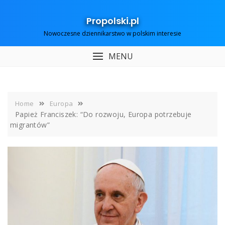
Skip
to
Propolski.pl
content
Nowoczesne dziennikarstwo w polskim interesie
MENU
Home
Europa
Papież Franciszek: “Do rozwoju, Europa potrzebuje
migrantów”