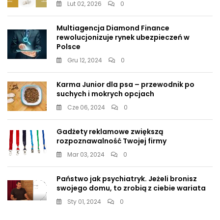
Lut 02, 2026
0
Multiagencja Diamond Finance
rewolucjonizuje rynek ubezpieczeń w
Polsce
Gru 12, 2024
0
Karma Junior dla psa – przewodnik po
suchych i mokrych opcjach
Cze 06, 2024
0
Gadżety reklamowe zwiększą
rozpoznawalność Twojej firmy
Mar 03, 2024
0
Państwo jak psychiatryk. Jeżeli bronisz
swojego domu, to zrobią z ciebie wariata
Sty 01, 2024
0