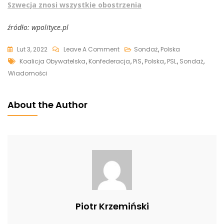
Szwecja znosi wszystkie obostrzenia
źródło: wpolityce.pl
On
Lut 3, 2022
Leave A Comment
Sondaż
,
Polska
Tags
Najnowszy
Koalicja Obywatelska
,
Konfederacja
,
PiS
,
Polska
,
PSL
,
Sondaż
,
Sondaż.
Wiadomości
Spadek
Poparcia
About the Author
Dla
PiS.
Konfederacja
Dogania
Polskę
2050
Piotr Krzemiński