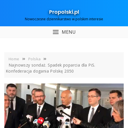
Skip
to
Propolski.pl
content
Nowoczesne dziennikarstwo w polskim interesie
MENU
Home
Polska
Najnowszy sondaż. Spadek poparcia dla PiS.
Konfederacja dogania Polskę 2050