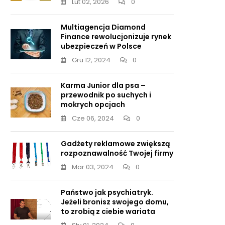
Lut 02, 2026
0
Multiagencja Diamond
Finance rewolucjonizuje rynek
ubezpieczeń w Polsce
Gru 12, 2024
0
Karma Junior dla psa –
przewodnik po suchych i
mokrych opcjach
Cze 06, 2024
0
Gadżety reklamowe zwiększą
rozpoznawalność Twojej firmy
Mar 03, 2024
0
Państwo jak psychiatryk.
Jeżeli bronisz swojego domu,
to zrobią z ciebie wariata