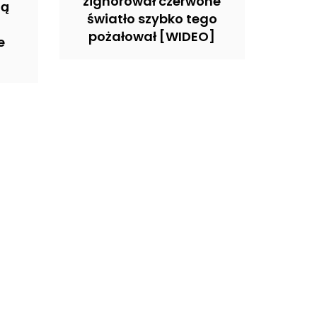
zignorował czerwone
gą
światło szybko tego
pożałował [WIDEO]
e