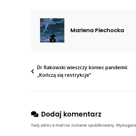
Normalności.
Szwecja
Znosi
Wszystkie
Marlena Piechocka
Obostrzenia
Nawigacja
Dr Rakowski wieszczy koniec pandemii:
„Kończą się restrykcje”
wpisu
Dodaj komentarz
Twój adres e-mail nie zostanie opublikowany.
Wymagane 