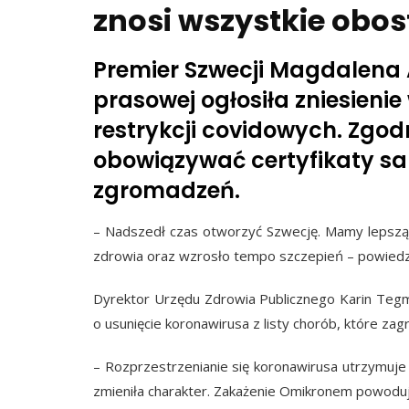
znosi wszystkie obos
Premier Szwecji Magdalena 
prasowej ogłosiła zniesieni
restrykcji covidowych. Zgod
obowiązywać certyfikaty san
zgromadzeń.
– Nadszedł czas otworzyć Szwecję. Mamy lepszą w
zdrowia oraz wzrosło tempo szczepień – powiedz
Dyrektor Urzędu Zdrowia Publicznego Karin Tegm
o usunięcie koronawirusa z listy chorób, które za
– Rozprzestrzenianie się koronawirusa utrzymuje 
zmieniła charakter. Zakażenie Omikronem powoduj