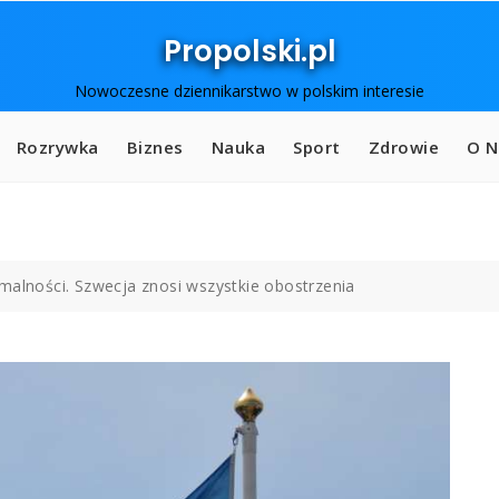
Propolski.pl
Nowoczesne dziennikarstwo w polskim interesie
Rozrywka
Biznes
Nauka
Sport
Zdrowie
O N
malności. Szwecja znosi wszystkie obostrzenia