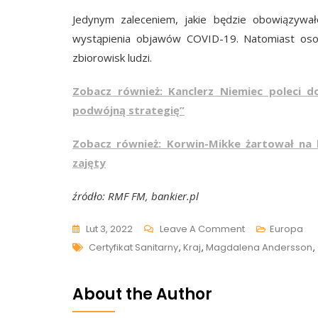
Jedynym zaleceniem, jakie będzie obowiązyw
wystąpienia objawów COVID-19. Natomiast osoby
zbiorowisk ludzi.
Zobacz również: Kanclerz Niemiec poleci d
podwójną strategię”
Zobacz również: Korwin-Mikke żartował na k
zajęty
źródło: RMF FM, bankier.pl
On
Lut 3, 2022
Leave A Comment
Europa
Tags
Kolejny
Certyfikat Sanitarny
,
Kraj
,
Magdalena Andersson
,
Kraj
Wraca
About the Author
Do