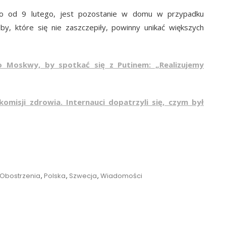
ało od 9 lutego, jest pozostanie w domu w przypadku
, które się nie zaszczepiły, powinny unikać większych
o Moskwy, by spotkać się z Putinem: „Realizujemy
omisji zdrowia. Internauci dopatrzyli się, czym był
Obostrzenia
,
Polska
,
Szwecja
,
Wiadomości