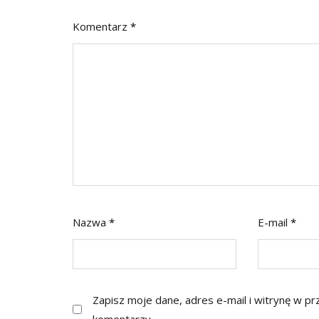
Komentarz
*
Nazwa
*
E-mail
*
Zapisz moje dane, adres e-mail i witrynę w p
komentarzy.