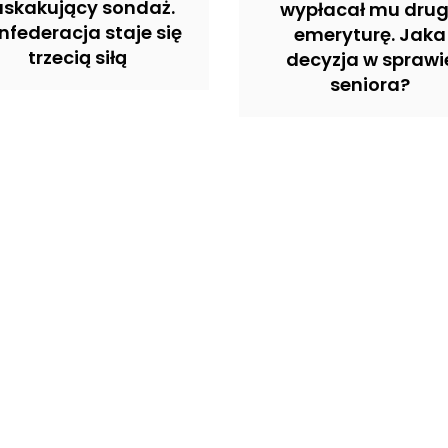
askakujący sondaż.
wypłacał mu dru
nfederacja staje się
emeryturę. Jaka
trzecią siłą
decyzja w sprawi
seniora?