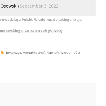
_Osowski)
September 3, 2022
rowadzkę z Polski. Wiadomo, do jakiego kraju
andowskiego. Co za strzał! [WIDEO]
Tags
Brytyjczyk
,
Michał Rachoń
,
Rachoń
,
Wiadomości