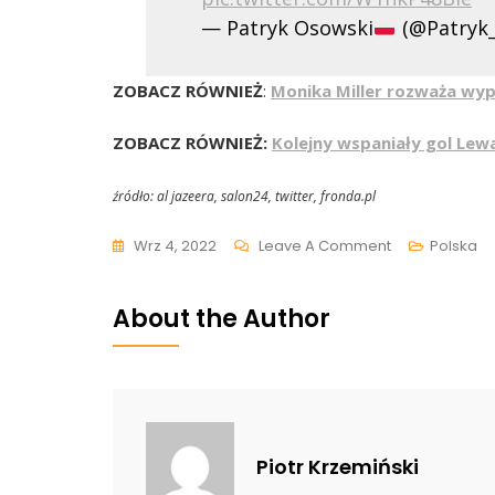
— Patryk Osowski
(@Patryk
ZOBACZ RÓWNIEŻ
:
Monika Miller rozważa wyp
ZOBACZ RÓWNIEŻ:
Kolejny wspaniały gol Lew
źródło: al jazeera, salon24, twitter, fronda.pl
On
Wrz 4, 2022
Leave A Comment
Polska
Michał
Rachoń
About the Author
Nie
Wytrzymał
I
Zaorał
Brytyjczyka
Piotr Krzemiński
Gadającego