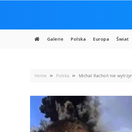
Skip
to
content
Galerie
Polska
Europa
Świat
Home
Polska
Michał Rachoń nie wytrzym