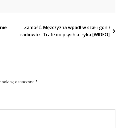
anie
Zamość. Mężczyzna wpadł w szał i gonił
radiowóz. Trafił do psychiatryka [WIDEO]
pola są oznaczone
*