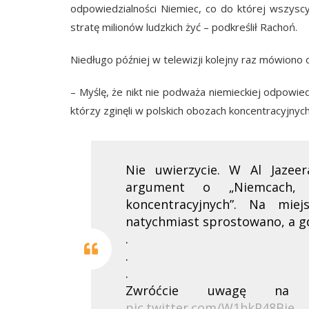
odpowiedzialności Niemiec, co do której wszysc
stratę milionów ludzkich żyć – podkreślił Rachoń.
Niedługo później w telewizji kolejny raz mówiono
– Myślę, że nikt nie podważa niemieckiej odpowiedz
którzy zginęli w polskich obozach koncentracyjnych
Nie uwierzycie. W Al Jazee
argument o „Niemcach, 
koncentracyjnych”. Na mie
natychmiast sprostowano, a gd
.
.
.
Zwróćcie uwagę na 
pic.twitter.com/W1hkP48Bie