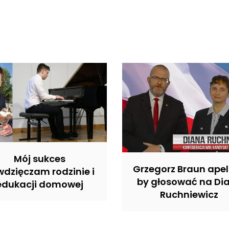
Mój sukces
Grzegorz Braun apel
dzięczam rodzinie i
by głosować na Di
edukacji domowej
Ruchniewicz