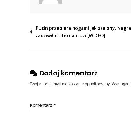
O
„polskich
Obozach”
Nawigacja
Putin przebiera nogami jak szalony. Nagr
zadziwiło internautów [WIDEO]
wpisu
Dodaj komentarz
Twój adres e-mail nie zostanie opublikowany.
Wymagane 
Komentarz
*