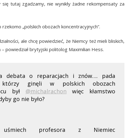
y się tutaj zgadzamy, nie wynikły żadne rekompensaty za
 o rzekomo „polskich obozach koncentracyjnych”.
ialności, ale chcę powiedzieć, że Niemcy też mieli bliskich,
 – powiedział brytyjski politolog Maximilian Hess.
ra debata o reparacjach i znów…. pada
którzy ginęli w polskich obozach
jscu był
@michalrachon
więc kłamstwo
yby go nie było?
uśmiech profesora z Niemiec