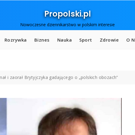
Propolski.pl
Nowoczesne dziennikarstwo w polskim interesie
Rozrywka
Biznes
Nauka
Sport
Zdrowie
O N
ał i zaorał Brytyjczyka gadającego o „polskich obozach”