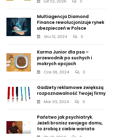
Lut 02, 2026
0
Multiagencja Diamond
Finance rewolucjonizuje rynek
ubezpieczeń w Polsce
Gru 12, 2024
0
Karma Junior dla psa –
przewodnik po suchych i
mokrych opcjach
Cze 06, 2024
0
Gadżety reklamowe zwiększą
rozpoznawalność Twojej firmy
Mar 03, 2024
0
Państwo jak psychiatryk.
Jeżeli bronisz swojego domu,
to zrobią z ciebie wariata