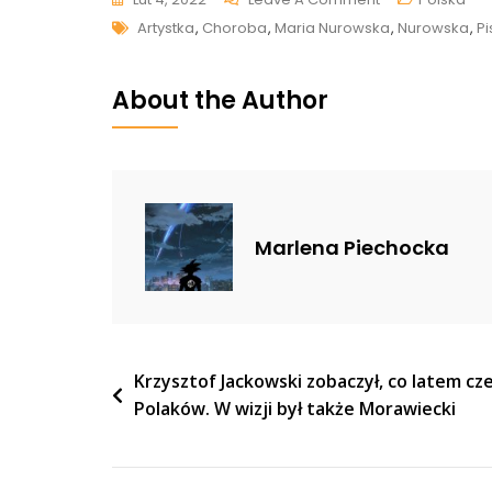
Tags
Maria
Artystka
,
Choroba
,
Maria Nurowska
,
Nurowska
,
Pi
Nurowska
Nie
About the Author
Żyje.
Pisarka
Zmarła
Po
Długiej
Marlena Piechocka
Chorobie
Nawigacja
Krzysztof Jackowski zobaczył, co latem cz
Polaków. W wizji był także Morawiecki
wpisu