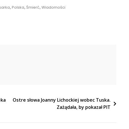
sarka
,
Polska
,
Śmierć
,
Wiadomości
eka
Ostre słowa Joanny Lichockiej wobec Tuska.
Zażądała, by pokazał PIT