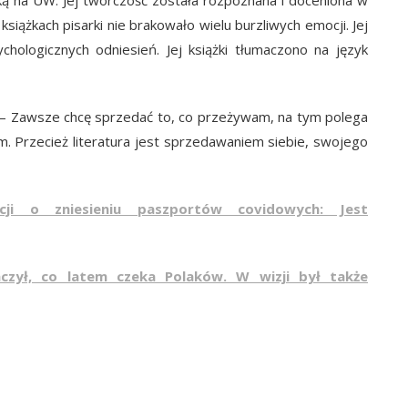
ską na UW. Jej twórczość została rozpoznana i doceniona w
książkach pisarki nie brakowało wielu burzliwych emocji. Jej
hologicznych odniesień. Jej książki tłumaczono na język
— Zawsze chcę sprzedać to, co przeżywam, na tym polega
m. Przecież literatura jest sprzedawaniem siebie, swojego
cji o zniesieniu paszportów covidowych: Jest
czył, co latem czeka Polaków. W wizji był także