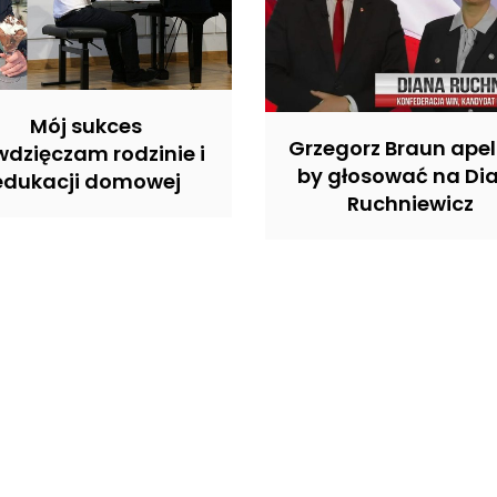
Mój sukces
Grzegorz Braun apel
dzięczam rodzinie i
by głosować na Di
edukacji domowej
Ruchniewicz