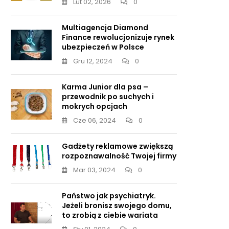
Lut 02, 2026
0
Multiagencja Diamond
Finance rewolucjonizuje rynek
ubezpieczeń w Polsce
Gru 12, 2024
0
Karma Junior dla psa –
przewodnik po suchych i
mokrych opcjach
Cze 06, 2024
0
Gadżety reklamowe zwiększą
rozpoznawalność Twojej firmy
Mar 03, 2024
0
Państwo jak psychiatryk.
Jeżeli bronisz swojego domu,
to zrobią z ciebie wariata