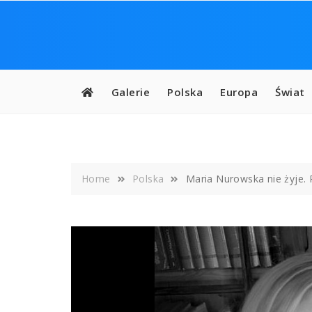
Skip
to
content
Galerie
Polska
Europa
Świat
Home
Polska
Maria Nurowska nie żyje. 