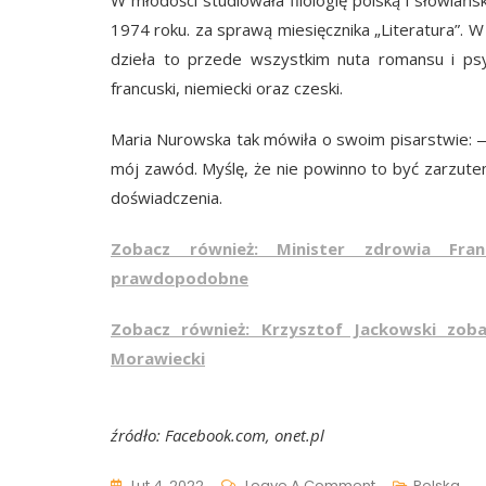
W młodości studiowała filologię polską i słowiań
1974 roku. za sprawą miesięcznika „Literatura”. W 
dzieła to przede wszystkim nuta romansu i psyc
francuski, niemiecki oraz czeski.
Maria Nurowska tak mówiła o swoim pisarstwie: 
mój zawód. Myślę, że nie powinno to być zarzute
doświadczenia.
Zobacz również: Minister zdrowia Fran
prawdopodobne
Zobacz również: Krzysztof Jackowski zoba
Morawiecki
źródło: Facebook.com, onet.pl
On
Lut 4, 2022
Leave A Comment
Polska