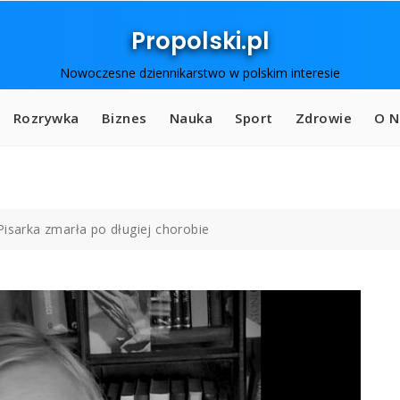
Propolski.pl
Nowoczesne dziennikarstwo w polskim interesie
Rozrywka
Biznes
Nauka
Sport
Zdrowie
O N
Pisarka zmarła po długiej chorobie