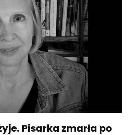
yje. Pisarka zmarła po