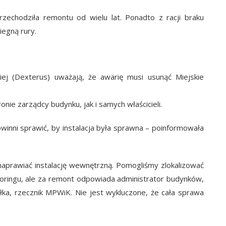
zechodziła remontu od wielu lat. Ponadto z racji braku
iegną rury.
iej (Dexterus) uważają, że awarię musi usunąć Miejskie
e zarządcy budynku, jak i samych właścicieli.
winni sprawić, by instalacja była sprawna – poinformowała
aprawiać instalację wewnętrzną. Pomogliśmy zlokalizować
oringu, ale za remont odpowiada administrator budynków,
ka, rzecznik MPWiK. Nie jest wykluczone, że cała sprawa