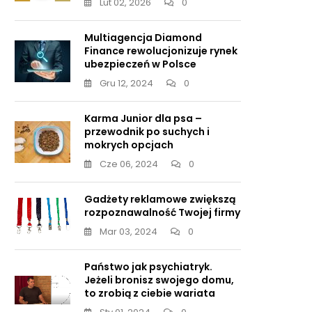
Lut 02, 2026
0
Multiagencja Diamond
Finance rewolucjonizuje rynek
ubezpieczeń w Polsce
Gru 12, 2024
0
Karma Junior dla psa –
przewodnik po suchych i
mokrych opcjach
Cze 06, 2024
0
Gadżety reklamowe zwiększą
rozpoznawalność Twojej firmy
Mar 03, 2024
0
Państwo jak psychiatryk.
Jeżeli bronisz swojego domu,
to zrobią z ciebie wariata