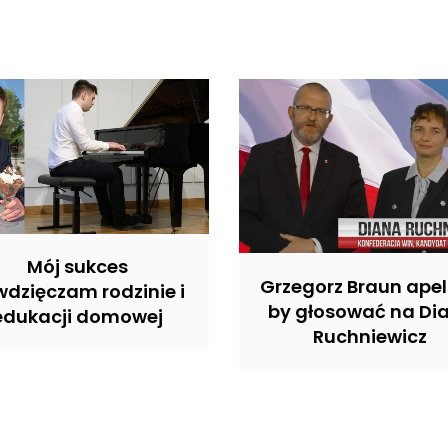
Mój sukces
Grzegorz Braun apel
dzięczam rodzinie i
by głosować na Di
edukacji domowej
Ruchniewicz