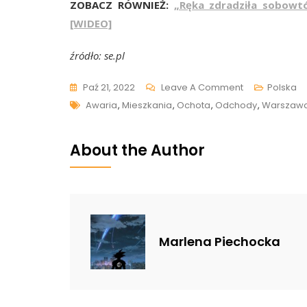
ZOBACZ RÓWNIEŻ:
„Ręka zdradziła sobowtó
[WIDEO]
źródło: se.pl
On
Paź 21, 2022
Leave A Comment
Polska
Tags
„Lokatorzy
Awaria
,
Mieszkania
,
Ochota
,
Odchody
,
Warszaw
Wiadrami
Muszą
About the Author
Wynosić
Odchody
Z
Mieszkań”.
Potężna
Marlena Piechocka
Awaria
Kanalizacji
W
Warszawie