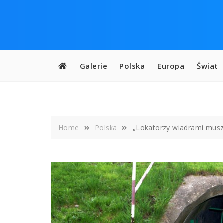
Skip
to
content
Galerie
Polska
Europa
Świat
Home
Polska
„Lokatorzy wiadrami musz