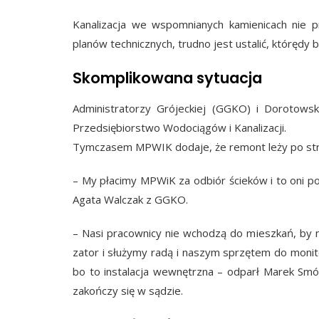
Kanalizacja we wspomnianych kamienicach nie pr
planów technicznych, trudno jest ustalić, którędy b
Skomplikowana sytuacja
Administratorzy Grójeckiej (GGKO) i Dorotowsk
Przedsiębiorstwo Wodociągów i Kanalizacji.
Tymczasem MPWIK dodaje, że remont leży po stroni
– My płacimy MPWiK za odbiór ścieków i to oni po
Agata Walczak z GGKO.
– Nasi pracownicy nie wchodzą do mieszkań, by n
zator i służymy radą i naszym sprzętem do monit
bo to instalacja wewnętrzna – odparł Marek Smół
zakończy się w sądzie.