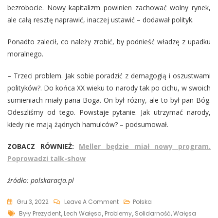
bezrobocie. Nowy kapitalizm powinien zachować wolny rynek,
ale całą resztę naprawić, inaczej ustawić – dodawał polityk.
Ponadto zalecił, co należy zrobić, by podnieść władzę z upadku
moralnego.
– Trzeci problem. Jak sobie poradzić z demagogią i oszustwami
polityków?. Do końca XX wieku to narody tak po cichu, w swoich
sumieniach miały pana Boga. On był różny, ale to był pan Bóg.
Odeszliśmy od tego. Powstaje pytanie. Jak utrzymać narody,
kiedy nie mają żądnych hamulców? – podsumował.
ZOBACZ RÓWNIEŻ:
Meller będzie miał nowy program.
Poprowadzi talk-show
źródło: polskaracja.pl
On
Gru 3, 2022
Leave A Comment
Polska
Tags
Lech
Były Prezydent
,
Lech Wałęsa
,
Problemy
,
Solidarność
,
Wałęsa