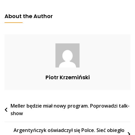
Wałęsa
O
About the Author
Problemach,
Które
Zauważa.
„Cała
Nasza
Rewolucja
Była
Po
Piotr Krzemiński
To…”
Nawigacja
Meller będzie miał nowy program. Poprowadzi talk-
show
wpisu
Argentyńczyk oświadczył się Polce. Sieć obiegło