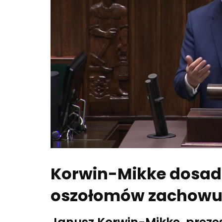
Korwin-Mikke dosadn
oszołomów zachowuj