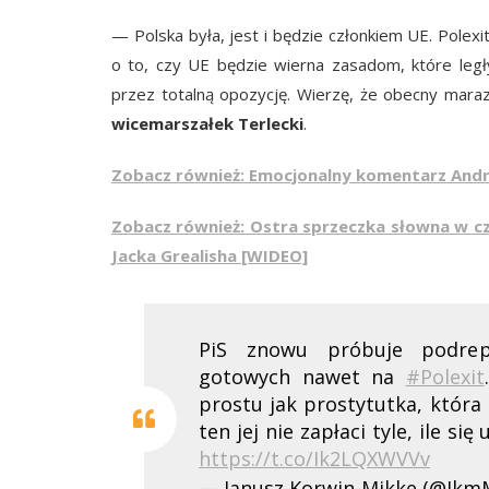
— Polska była, jest i będzie członkiem UE. Pole
o to, czy UE będzie wierna zasadom, które leg
przez totalną opozycję. Wierzę, że obecny mara
wicemarszałek Terlecki
.
Zobacz również: Emocjonalny komentarz Andrz
Zobacz również: Ostra sprzeczka słowna w cza
Jacka Grealisha [WIDEO]
PiS znowu próbuje podrep
gotowych nawet na
#Polexit
prostu jak prostytutka, która 
ten jej nie zapłaci tyle, ile si
https://t.co/Ik2LQXWVVv
— Janusz Korwin-Mikke (@Jkm