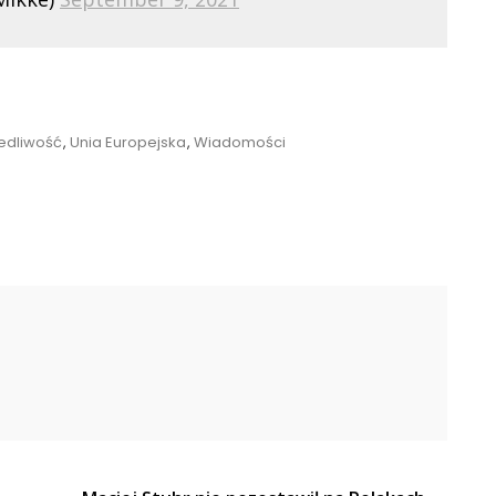
edliwość
,
Unia Europejska
,
Wiadomości