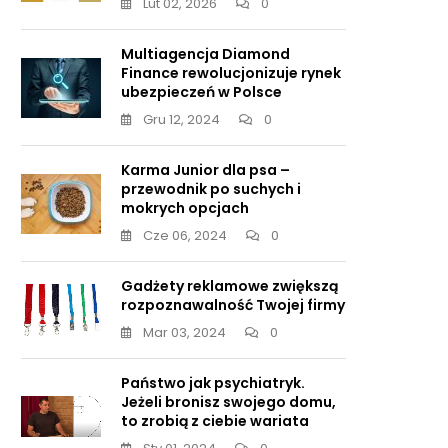
Lut 02, 2026
0
Multiagencja Diamond
Finance rewolucjonizuje rynek
ubezpieczeń w Polsce
Gru 12, 2024
0
Karma Junior dla psa –
przewodnik po suchych i
mokrych opcjach
Cze 06, 2024
0
Gadżety reklamowe zwiększą
rozpoznawalność Twojej firmy
Mar 03, 2024
0
Państwo jak psychiatryk.
Jeżeli bronisz swojego domu,
to zrobią z ciebie wariata