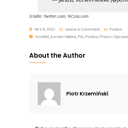
źródło: Twitter.com, NCzas.com
On
Wrz 9, 2021
Leave A Comment
Polska
Tags
Korwin-
Konflikt
,
Korwin-Mikke
,
PiS
,
Polska
,
Prawo I Sprawi
Mikke
Dosadnie
About the Author
O
PiS:
Ta
Banda
Oszołomów
Piotr Krzemiński
Zachowuje
Się
Po
Prostu…