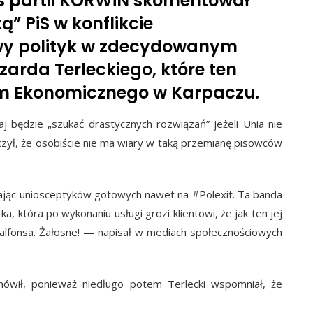
s partii KORWiN skomentował
” PiS w konflikcie
owy polityk w zdecydowanym
szarda Terleckiego, które ten
um Ekonomicznego w Karpaczu.
aj będzie „szukać drastycznych rozwiązań” jeżeli Unia nie
aczył, że osobiście nie ma wiary w taką przemianę pisowców
jąc uniosceptyków gotowych nawet na #Polexit. Ta banda
, która po wykonaniu usługi grozi klientowi, że jak ten jej
 po alfonsa. Żałosne! — napisał w mediach społecznościowych
ówił, ponieważ niedługo potem Terlecki wspomniał, że