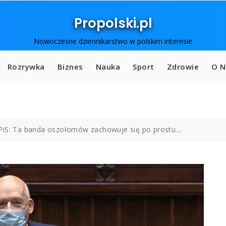
Propolski.pl
Nowoczesne dziennikarstwo w polskim interesie
Rozrywka
Biznes
Nauka
Sport
Zdrowie
O N
PiS: Ta banda oszołomów zachowuje się po prostu…