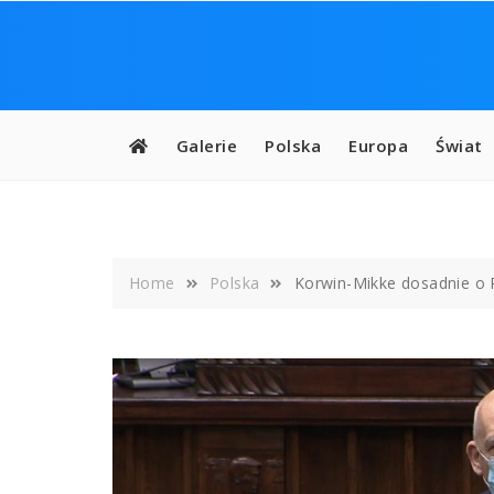
Skip
to
content
Galerie
Polska
Europa
Świat
Home
Polska
Korwin-Mikke dosadnie o 