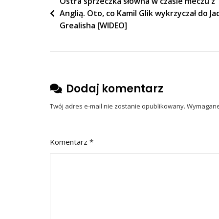
Nawigacja
Ostra sprzeczka słowna w czasie meczu z
Anglią. Oto, co Kamil Glik wykrzyczał do Ja
wpisu
Grealisha [WIDEO]
Dodaj komentarz
Twój adres e-mail nie zostanie opublikowany.
Wymagane 
Komentarz
*