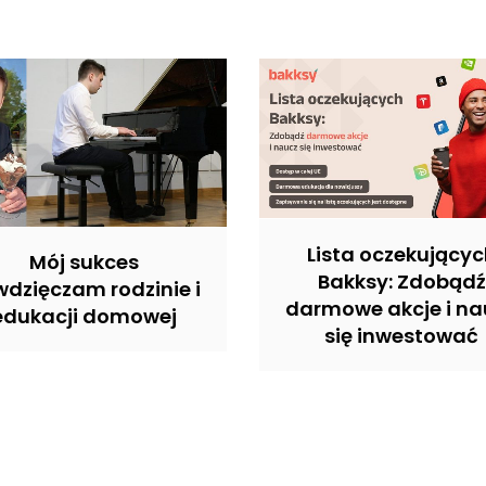
Lista oczekujący
Mój sukces
Bakksy: Zdobądź
dzięczam rodzinie i
darmowe akcje i na
edukacji domowej
się inwestować