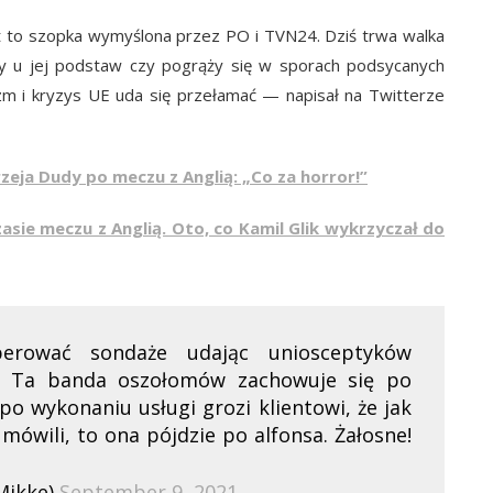
xit to szopka wymyślona przez PO i TVN24. Dziś trwa walka
ły u jej podstaw czy pogrąży się w sporach podsycanych
zm i kryzys UE uda się przełamać — napisał na Twitterze
eja Dudy po meczu z Anglią: „Co za horror!”
sie meczu z Anglią. Oto, co Kamil Glik wykrzyczał do
erować sondaże udając uniosceptyków
. Ta banda oszołomów zachowuje się po
po wykonaniu usługi grozi klientowi, że jak
ę umówili, to ona pójdzie po alfonsa. Żałosne!
Mikke)
September 9, 2021