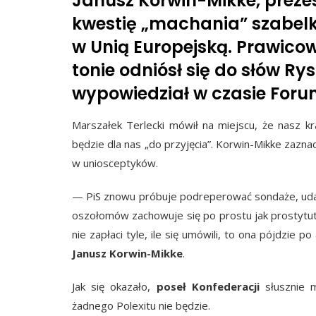
Janusz Korwin-Mikke, preze
kwestię „machania” szabelką
w Unią Europejską. Prawic
tonie odniósł się do słów Ry
wypowiedział w czasie For
Marszałek Terlecki mówił na miejscu, że nasz kr
będzie dla nas „do przyjęcia”. Korwin-Mikke zazn
w uniosceptyków.
— PiS znowu próbuje podreperować sondaże, uda
oszołomów zachowuje się po prostu jak prostytutka
nie zapłaci tyle, ile się umówili, to ona pójdzie
Janusz Korwin-Mikke
.
Jak się okazało,
poseł Konfederacji
słusznie m
żadnego Polexitu nie będzie.