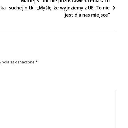
Maciej Stuhr nie pozostawił na Polakach
cka
suchej nitki: „Myślę, że wyjdziemy z UE. To nie
jest dla nas miejsce”
pola są oznaczone
*