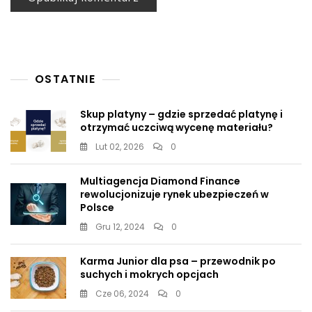
OSTATNIE
Skup platyny – gdzie sprzedać platynę i
otrzymać uczciwą wycenę materiału?
Lut 02, 2026
0
Multiagencja Diamond Finance
rewolucjonizuje rynek ubezpieczeń w
Polsce
Gru 12, 2024
0
Karma Junior dla psa – przewodnik po
suchych i mokrych opcjach
Cze 06, 2024
0