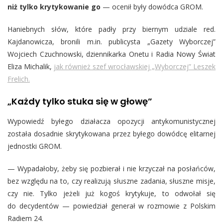
niż tylko krytykowanie go
— ocenił były dowódca GROM.
Haniebnych słów, które padły przy biernym udziale red.
Kajdanowicza, bronili m.in. publicysta „Gazety Wyborczej”
Wojciech Czuchnowski, dziennikarka Onetu i Radia Nowy Świat
Eliza Michalik,
jak również szef wrocławskiej „Wyborczej” Leszek
Frelich.
„Każdy tylko stuka się w głowę”
Wypowiedź byłego działacza opozycji antykomunistycznej
została dosadnie skrytykowana przez byłego dowódcę elitarnej
jednostki GROM.
— Wypadałoby, żeby się pozbierał i nie krzyczał na posłańców,
bez względu na to, czy realizują słuszne zadania, słuszne misje,
czy nie. Tylko jeżeli już kogoś krytykuje, to odwołał się
do decydentów — powiedział generał w rozmowie z Polskim
Radiem 24.