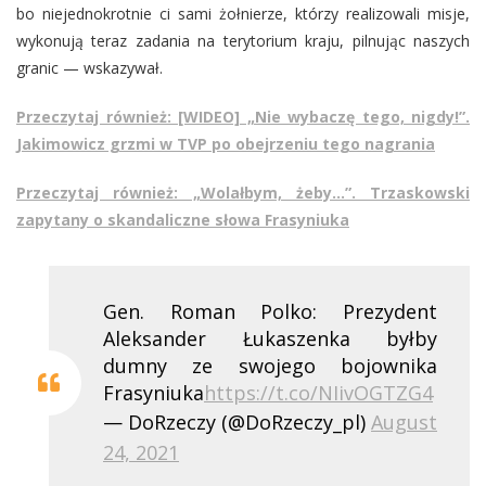
bo niejednokrotnie ci sami żołnierze, którzy realizowali misje,
wykonują teraz zadania na terytorium kraju, pilnując naszych
granic — wskazywał.
Przeczytaj również: [WIDEO] „Nie wybaczę tego, nigdy!”.
Jakimowicz grzmi w TVP po obejrzeniu tego nagrania
Przeczytaj również: „Wolałbym, żeby…”. Trzaskowski
zapytany o skandaliczne słowa Frasyniuka
Gen. Roman Polko: Prezydent
Aleksander Łukaszenka byłby
dumny ze swojego bojownika
Frasyniuka
https://t.co/NIivOGTZG4
— DoRzeczy (@DoRzeczy_pl)
August
24, 2021