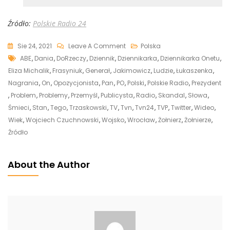
Źródło:
Polskie Radio 24
On
Sie 24, 2021
Leave A Comment
Polska
Tags
Generał
ABE
,
Dania
,
DoRzeczy
,
Dziennik
,
Dziennikarka
,
Dziennikarka Onetu
,
Roman
Eliza Michalik
,
Frasyniuk
,
Generał
,
Jakimowicz
,
Ludzie
,
Łukaszenka
,
Polko
Nagrania
,
On
,
Opozycjonista
,
Pan
,
PO
,
Polski
,
Polskie Radio
,
Prezydent
Bezlitosny
,
Problem
,
Problemy
,
Przemyśl
,
Publicysta
,
Radio
,
Skandal
,
Słowa
,
Dla
Śmieci
,
Stan
,
Tego
,
Trzaskowski
,
TV
,
Tvn
,
Tvn24
,
TVP
,
Twitter
,
Wideo
,
Frasyniuka.
Wiek
,
Wojciech Czuchnowski
,
Wojsko
,
Wrocław
,
Żołnierz
,
Żołnierze
,
Padły
Źródło
Bardzo
Mocne
About the Author
Słowa