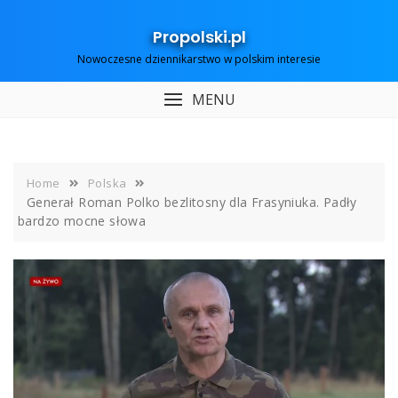
Skip
to
Propolski.pl
content
Nowoczesne dziennikarstwo w polskim interesie
MENU
Home
Polska
Generał Roman Polko bezlitosny dla Frasyniuka. Padły
bardzo mocne słowa