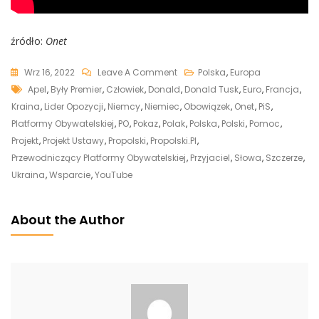
źródło:
Onet
On
Wrz 16, 2022
Leave A Comment
Polska
,
Europa
Tags
Donald
Apel
,
Były Premier
,
Człowiek
,
Donald
,
Donald Tusk
,
Euro
,
Francja
,
Tusk:
Kraina
,
Lider Opozycji
,
Niemcy
,
Niemiec
,
Obowiązek
,
Onet
,
PiS
,
„Stawka
Platformy Obywatelskiej
,
PO
,
Pokaz
,
Polak
,
Polska
,
Polski
,
Pomoc
,
Tej
Projekt
,
Projekt Ustawy
,
Propolski
,
Propolski.pl
,
Wojny
Przewodniczący Platformy Obywatelskiej
,
Przyjaciel
,
Słowa
,
Szczerze
,
Jest
Ukraina
,
Wsparcie
,
YouTube
Tak
Wysoka,
About the Author
Że
Musimy
Rozmawiać
O
Naszej
Roli