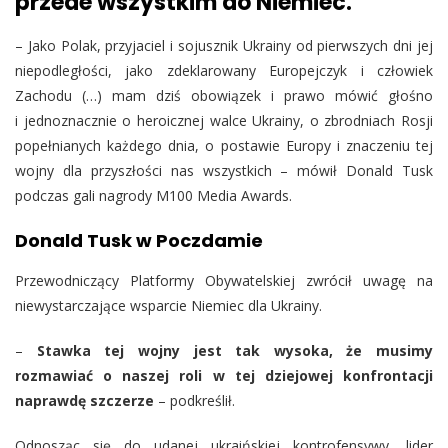
przede wszystkim do Niemiec.
– Jako Polak, przyjaciel i sojusznik Ukrainy od pierwszych dni jej
niepodległości, jako zdeklarowany Europejczyk i człowiek
Zachodu (…) mam dziś obowiązek i prawo mówić głośno
i jednoznacznie o heroicznej walce Ukrainy, o zbrodniach Rosji
popełnianych każdego dnia, o postawie Europy i znaczeniu tej
wojny dla przyszłości nas wszystkich – mówił Donald Tusk
podczas gali nagrody M100 Media Awards.
Donald Tusk w Poczdamie
Przewodniczący Platformy Obywatelskiej zwrócił uwagę na
niewystarczające wsparcie Niemiec dla Ukrainy.
–
Stawka tej wojny jest tak wysoka, że musimy
rozmawiać o naszej roli w tej dziejowej konfrontacji
naprawdę szczerze
– podkreślił.
Odnosząc się do udanej ukraińskiej kontrofensywy, lider