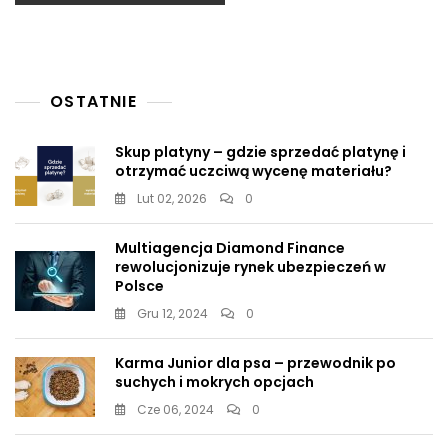
OSTATNIE
Skup platyny – gdzie sprzedać platynę i
otrzymać uczciwą wycenę materiału?
Lut 02, 2026
0
Multiagencja Diamond Finance
rewolucjonizuje rynek ubezpieczeń w
Polsce
Gru 12, 2024
0
Karma Junior dla psa – przewodnik po
suchych i mokrych opcjach
Cze 06, 2024
0