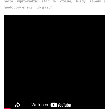
może wprowadzić stan w czasie, kiedy zapanują
niedobory energii lub gazu”