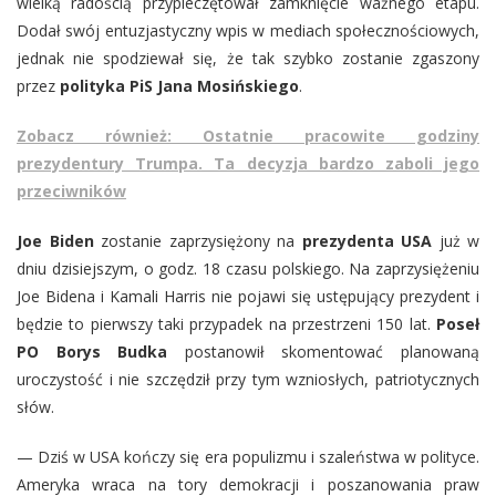
wielką radością przypieczętował zamknięcie ważnego etapu.
Dodał swój entuzjastyczny wpis w mediach społecznościowych,
jednak nie spodziewał się, że tak szybko zostanie zgaszony
przez
polityka PiS Jana Mosińskiego
.
Zobacz również: Ostatnie pracowite godziny
prezydentury Trumpa. Ta decyzja bardzo zaboli jego
przeciwników
Joe Biden
zostanie zaprzysiężony na
prezydenta USA
już w
dniu dzisiejszym, o godz. 18 czasu polskiego. Na zaprzysiężeniu
Joe Bidena i Kamali Harris nie pojawi się ustępujący prezydent i
będzie to pierwszy taki przypadek na przestrzeni 150 lat.
Poseł
PO Borys Budka
postanowił skomentować planowaną
uroczystość i nie szczędził przy tym wzniosłych, patriotycznych
słów.
— Dziś w USA kończy się era populizmu i szaleństwa w polityce.
Ameryka wraca na tory demokracji i poszanowania praw