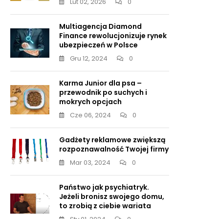
Lut 02, 2026
0
Multiagencja Diamond
Finance rewolucjonizuje rynek
ubezpieczeń w Polsce
Gru 12, 2024
0
Karma Junior dla psa –
przewodnik po suchych i
mokrych opcjach
Cze 06, 2024
0
Gadżety reklamowe zwiększą
rozpoznawalność Twojej firmy
Mar 03, 2024
0
Państwo jak psychiatryk.
Jeżeli bronisz swojego domu,
to zrobią z ciebie wariata