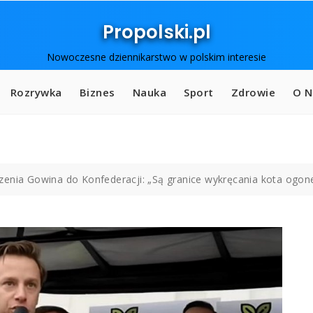
Propolski.pl
Nowoczesne dziennikarstwo w polskim interesie
Rozrywka
Biznes
Nauka
Sport
Zdrowie
O N
zenia Gowina do Konfederacji: „Są granice wykręcania kota ogo