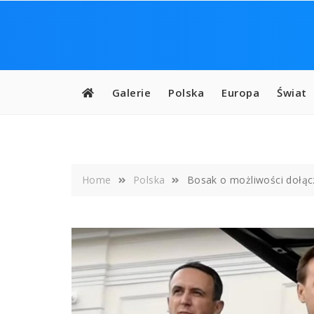
Skip
to
content
Galerie
Polska
Europa
Świat
Home
Polska
Bosak o możliwości dołąc