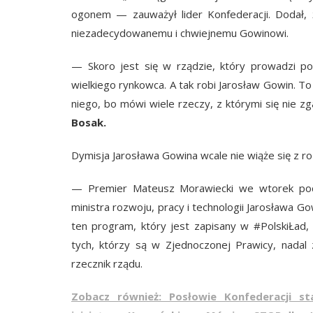
ogonem — zauważył lider Konfederacji. Dodał, ż
niezadecydowanemu i chwiejnemu Gowinowi.
— Skoro jest się w rządzie, który prowadzi p
wielkiego rynkowca. A tak robi Jarosław Gowin. T
niego, bo mówi wiele rzeczy, z którymi się nie
Bosak.
Dymisja Jarosława Gowina wcale nie wiąże się z r
— Premier Mateusz Morawiecki we wtorek podp
ministra rozwoju, pracy i technologii Jarosława 
ten program, który jest zapisany w #PolskiŁad,
tych, którzy są w Zjednoczonej Prawicy, nada
rzecznik rządu.
Zobacz również: Posłowie Konfederacji st