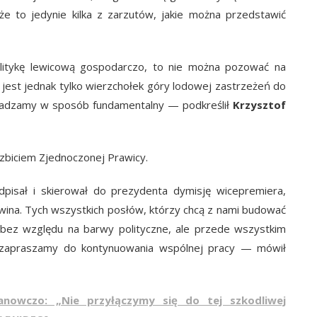
e to jedynie kilka z zarzutów, jakie można przedstawić
olitykę lewicową gospodarczo, to nie można pozować na
o jest jednak tylko wierzchołek góry lodowej zastrzeżeń do
 zgadzamy w sposób fundamentalny — podkreślił
Krzysztof
ozbiciem Zjednoczonej Prawicy.
isał i skierował do prezydenta dymisję wicepremiera,
Gowina. Tych wszystkich posłów, którzy chcą z nami budować
 bez względu na barwy polityczne, ale przede wszystkim
l zapraszamy do kontynuowania wspólnej pracy — mówił
anowczo: „Nie przyłączymy się do tej szkodliwej