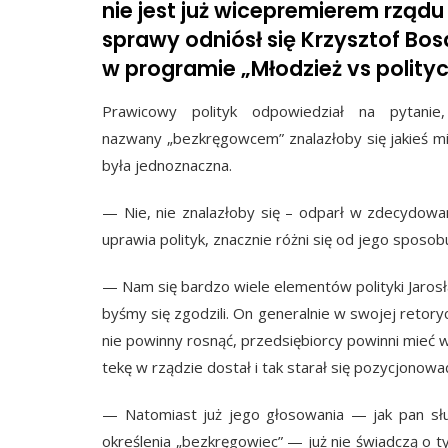
nie jest już wicepremierem rząd
sprawy odniósł się Krzysztof Bos
w programie „Młodzież vs polityc
Prawicowy polityk odpowiedział na pytanie
nazwany „bezkręgowcem” znalazłoby się jakieś mi
była jednoznaczna.
— Nie, nie znalazłoby się – odparł w zdecydowan
uprawia polityk, znacznie różni się od jego sposob
— Nam się bardzo wiele elementów polityki Jaros
byśmy się zgodzili. On generalnie w swojej retor
nie powinny rosnąć, przedsiębiorcy powinni mieć w
tekę w rządzie dostał i tak starał się pozycjonow
— Natomiast już jego głosowania — jak pan słu
określenia „bezkręgowiec” — już nie świadczą o t