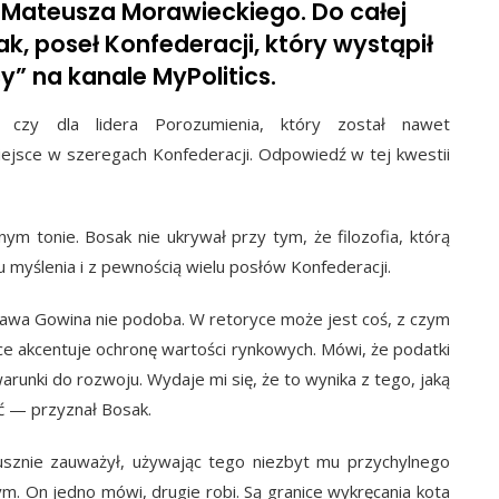
u Mateusza Morawieckiego. Do całej
ak, poseł Konfederacji, który wystąpił
y” na kanale MyPolitics.
, czy dla lidera Porozumienia, który został nawet
ejsce w szeregach Konfederacji. Odpowiedź w tej kwestii
ym tonie. Bosak nie ukrywał przy tym, że filozofia, którą
u myślenia i z pewnością wielu posłów Konfederacji.
ława Gowina nie podoba. W retoryce może jest coś, z czym
yce akcentuje ochronę wartości rynkowych. Mówi, że podatki
arunki do rozwoju. Wydaje mi się, że to wynika z tego, jaką
ać — przyznał Bosak.
sznie zauważył, używając tego niezbyt mu przychylnego
ym. On jedno mówi, drugie robi. Są granice wykręcania kota