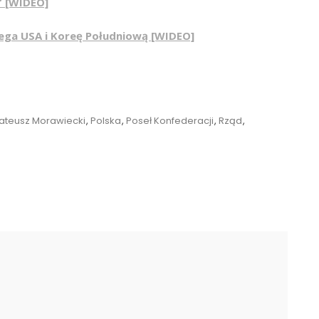
” [WIDEO]
ega USA i Koreę Południową [WIDEO]
ateusz Morawiecki
,
Polska
,
Poseł Konfederacji
,
Rząd
,