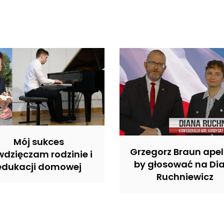
Mój sukces
Grzegorz Braun apel
dzięczam rodzinie i
by głosować na Di
edukacji domowej
Ruchniewicz