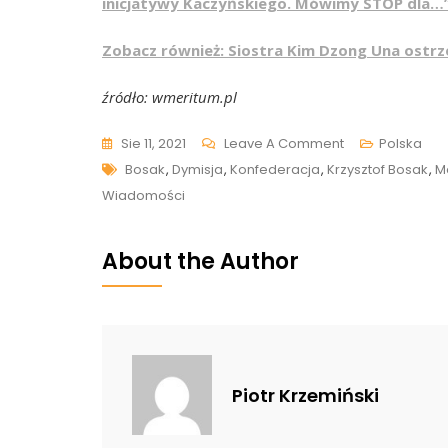
inicjatywy Kaczyńskiego. Mówimy STOP dla…
Zobacz również: Siostra Kim Dzong Una ostrz
źródło: wmeritum.pl
On
Sie 11, 2021
Leave A Comment
Polska
Tags
Bosak
Bosak
,
Dymisja
,
Konfederacja
,
Krzysztof Bosak
,
M
O
Wiadomości
Możliwości
Dołączenia
About the Author
Gowina
Do
Konfederacji:
„Są
Granice
Piotr Krzemiński
Wykręcania
Kota