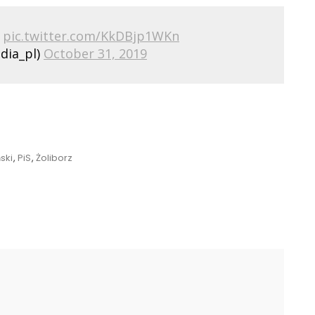
pic.twitter.com/KkDBjp1WKn
dia_pl)
October 31, 2019
ski
,
PiS
,
Żoliborz