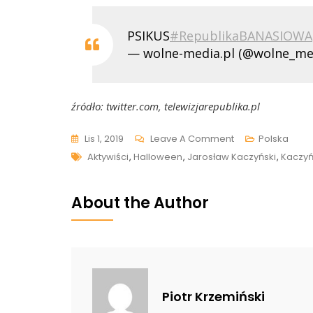
PSIKUS
#RepublikaBANASIOWA
— wolne-media.pl (@wolne_me
źródło: twitter.com, telewizjarepublika.pl
On
Lis 1, 2019
Leave A Comment
Polska
Tags
Grupa
Aktywiści
,
Halloween
,
Jarosław Kaczyński
,
Kaczyń
Aktywistów
Przebranych
About the Author
W
Upiorne
Stroje
Straszyła
Pod
Piotr Krzemiński
Domem