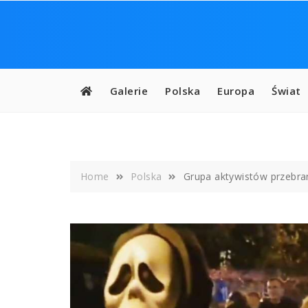
Skip
to
content
Galerie
Polska
Europa
Świat
Home
Polska
Grupa aktywistów przebra