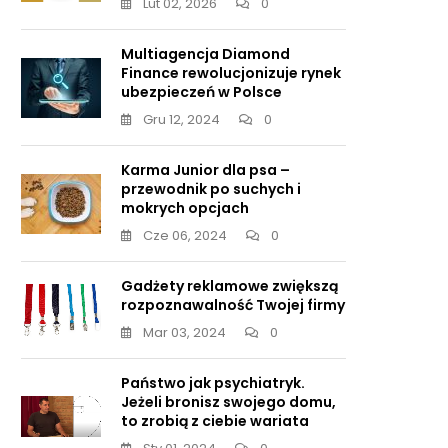
Lut 02, 2026
0
Multiagencja Diamond
Finance rewolucjonizuje rynek
ubezpieczeń w Polsce
Gru 12, 2024
0
Karma Junior dla psa –
przewodnik po suchych i
mokrych opcjach
Cze 06, 2024
0
Gadżety reklamowe zwiększą
rozpoznawalność Twojej firmy
Mar 03, 2024
0
Państwo jak psychiatryk.
Jeżeli bronisz swojego domu,
to zrobią z ciebie wariata