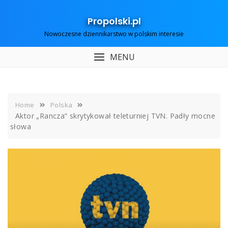
Skip
to
Propolski.pl
content
Nowoczesne dziennikarstwo w polskim interesie
MENU
Home
Polska
Aktor „Rancza” skrytykował teleturniej TVN. Padły mocne
słowa