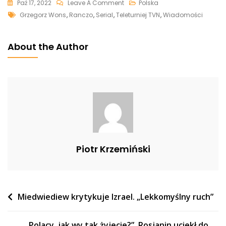
On
Paź 17, 2022
Leave A Comment
Polska
Tags
Aktor
Grzegorz Wons
,
Ranczo
,
Serial
,
Teleturniej TVN
,
Wiadomości
„Rancza”
Skrytykował
About the Author
Teleturniej
TVN.
Padły
Mocne
Słowa
Piotr Krzemiński
Nawigacja
Miedwiediew krytykuje Izrael. „Lekkomyślny ruch”
wpisu
„Polacy, jak wy tak żyjecie?”. Rosjanin uciekł do