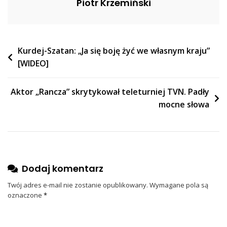
Piotr Krzemiński
Nawigacja
Kurdej-Szatan: „Ja się boję żyć we własnym kraju”
[WIDEO]
wpisu
Aktor „Rancza” skrytykował teleturniej TVN. Padły
mocne słowa
Dodaj komentarz
Twój adres e-mail nie zostanie opublikowany.
Wymagane pola są
oznaczone
*