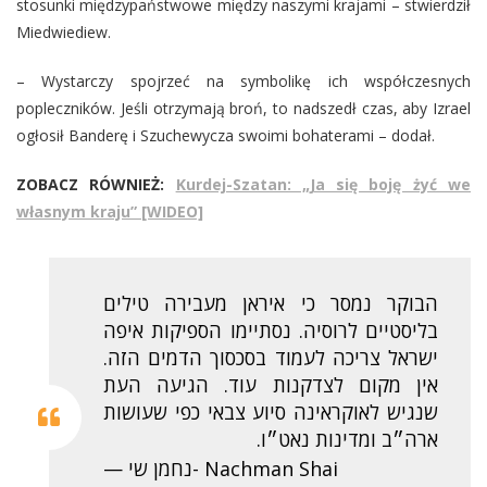
stosunki międzypaństwowe między naszymi krajami – stwierdził
Miedwiediew.
– Wystarczy spojrzeć na symbolikę ich współczesnych
popleczników. Jeśli otrzymają broń, to nadszedł czas, aby Izrael
ogłosił Banderę i Szuchewycza swoimi bohaterami – dodał.
ZOBACZ RÓWNIEŻ:
Kurdej-Szatan: „Ja się boję żyć we
własnym kraju” [WIDEO]
הבוקר נמסר כי איראן מעבירה טילים
בליסטיים לרוסיה. נסתיימו הספיקות איפה
ישראל צריכה לעמוד בסכסוך הדמים הזה.
אין מקום לצדקנות עוד. הגיעה העת
שנגיש לאוקראינה סיוע צבאי כפי שעושות
ארה״ב ומדינות נאט״ו.
— נחמן שי- Nachman Shai