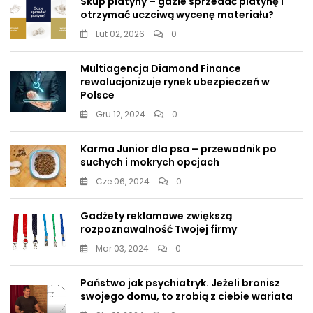
Skup platyny – gdzie sprzedać platynę i
otrzymać uczciwą wycenę materiału?
Lut 02, 2026
0
Multiagencja Diamond Finance
rewolucjonizuje rynek ubezpieczeń w
Polsce
Gru 12, 2024
0
Karma Junior dla psa – przewodnik po
suchych i mokrych opcjach
Cze 06, 2024
0
Gadżety reklamowe zwiększą
rozpoznawalność Twojej firmy
Mar 03, 2024
0
Państwo jak psychiatryk. Jeżeli bronisz
swojego domu, to zrobią z ciebie wariata