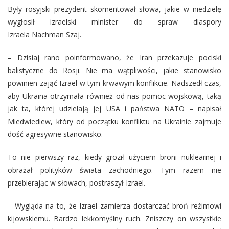
Były rosyjski prezydent skomentował słowa, jakie w niedzielę
wygłosił izraelski minister do spraw diaspory
Izraela Nachman Szaj.
– Dzisiaj rano poinformowano, że Iran przekazuje pociski
balistyczne do Rosji. Nie ma wątpliwości, jakie stanowisko
powinien zająć Izrael w tym krwawym konflikcie. Nadszedł czas,
aby Ukraina otrzymała również od nas pomoc wojskową, taką
jak ta, której udzielają jej USA i państwa NATO – napisał
Miedwiediew, który od początku konfliktu na Ukrainie zajmuje
dość agresywne stanowisko.
To nie pierwszy raz, kiedy groził użyciem broni nuklearnej i
obrażał polityków świata zachodniego. Tym razem nie
przebierając w słowach, postraszył Izrael.
– Wygląda na to, że Izrael zamierza dostarczać broń reżimowi
kijowskiemu. Bardzo lekkomyślny ruch. Zniszczy on wszystkie