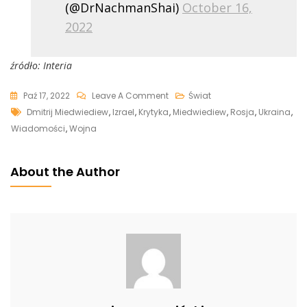
(@DrNachmanShai)
October 16,
2022
źródło: Interia
On
Paź 17, 2022
Leave A Comment
Świat
Tags
Miedwiediew
Dmitrij Miedwiediew
,
Izrael
,
Krytyka
,
Miedwiediew
,
Rosja
,
Ukraina
,
Krytykuje
Wiadomości
,
Wojna
Izrael.
„Lekkomyślny
About the Author
Ruch”