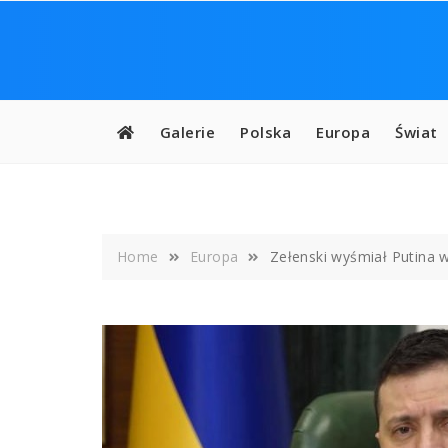
Skip
to
content
Galerie
Polska
Europa
Świat
Home
Europa
Zełenski wyśmiał Putina