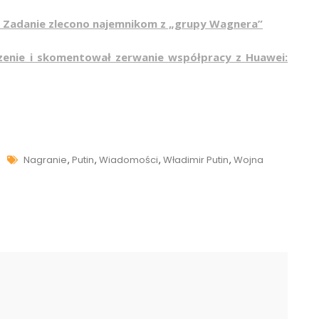
o. Zadanie zlecono najemnikom z „grupy Wagnera”
zenie i skomentował zerwanie współpracy z Huawei:
Tags
Nagranie
,
Putin
,
Wiadomości
,
Władimir Putin
,
Wojna