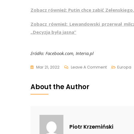
Zobacz również: Putin chce zabić Zełenskieg
Zobacz również: Lewandowski przerwał milc
„Decyzja była jasna”
źródło: Facebook.com, Interia.pl
On
Mar 21, 2022
Leave A Comment
Europa
Zełenski
Wyśmiał
About the Author
Putina
W
Najnowszym
Nagraniu.
Chodzi
Piotr Krzemiński
O