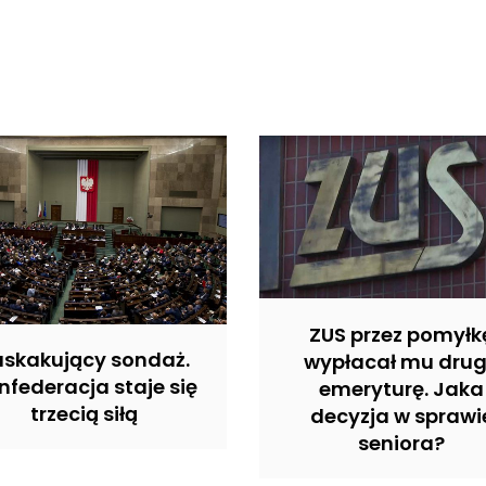
ZUS przez pomyłk
askakujący sondaż.
wypłacał mu dru
nfederacja staje się
emeryturę. Jaka
trzecią siłą
decyzja w sprawi
seniora?