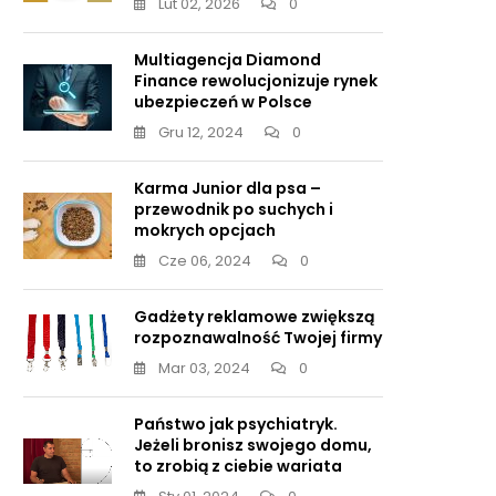
Lut 02, 2026
0
Multiagencja Diamond
Finance rewolucjonizuje rynek
ubezpieczeń w Polsce
Gru 12, 2024
0
Karma Junior dla psa –
przewodnik po suchych i
mokrych opcjach
Cze 06, 2024
0
Gadżety reklamowe zwiększą
rozpoznawalność Twojej firmy
Mar 03, 2024
0
Państwo jak psychiatryk.
Jeżeli bronisz swojego domu,
to zrobią z ciebie wariata