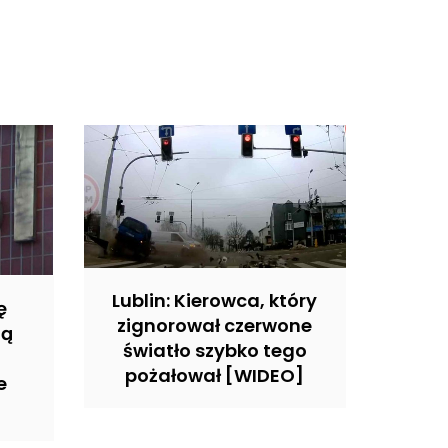
Lublin: Kierowca, który
ę
zignorował czerwone
gą
światło szybko tego
pożałował [WIDEO]
e