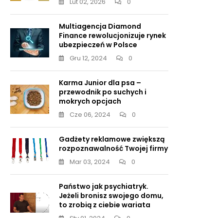
Lut 02, 2026
0
Multiagencja Diamond
Finance rewolucjonizuje rynek
ubezpieczeń w Polsce
Gru 12, 2024
0
Karma Junior dla psa –
przewodnik po suchych i
mokrych opcjach
Cze 06, 2024
0
Gadżety reklamowe zwiększą
rozpoznawalność Twojej firmy
Mar 03, 2024
0
Państwo jak psychiatryk.
Jeżeli bronisz swojego domu,
to zrobią z ciebie wariata