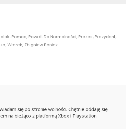
Polak
,
Pomoc
,
Powrót Do Normalności
,
Prezes
,
Prezydent
,
dza
,
Wtorek
,
Zbigniew Boniek
ntem
iadam się po stronie wolności. Chętnie oddaję się
em na bieżąco z platformą Xbox i Playstation.