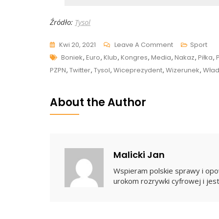
Źródło:
Tysol
On
Kwi 20, 2021
Leave A Comment
Sport
Tags
Zbigniew
Boniek
,
Euro
,
Klub
,
Kongres
,
Media
,
Nakaz
,
Piłka
,
Boniek
PZPN
,
Twitter
,
Tysol
,
Wiceprezydent
,
Wizerunek
,
Wła
Został
Wiceprezyde
About the Author
UEFA
Malicki Jan
Wspieram polskie sprawy i opow
urokom rozrywki cyfrowej i jest