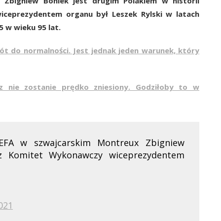
a.
Zbigniew Boniek jest drugim Polakiem w historii
ceprezydentem organu był Leszek Rylski w latach
 w wieku 95 lat.
ót do normalności. Jest jednak jeden warunek, który
kaz nie zostanie prędko zniesiony. Godziłoby to w
UEFA w szwajcarskim Montreux Zbigniew
ez Komitet Wykonawczy wiceprezydentem
2021