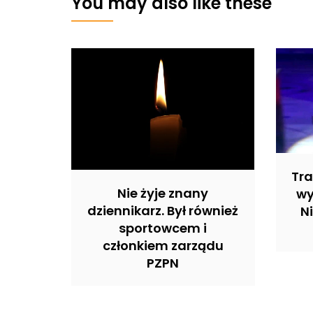
You may also like these
Tra
Nie żyje znany
wy
dziennikarz. Był również
N
sportowcem i
członkiem zarządu
PZPN