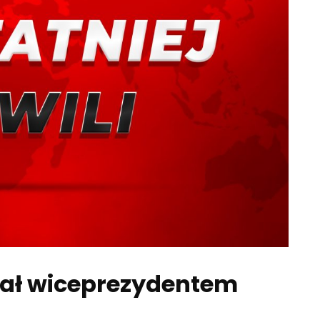
tał wiceprezydentem