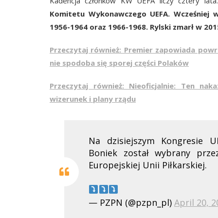
Kadencja członków KW UEFA liczy cztery lat
Komitetu Wykonawczego UEFA. Wcześniej wi
1956-1964 oraz 1966-1968. Rylski zmarł w 2015
Przeczytaj również: Premier zapowiada powr
nie spodoba się sporej części Polaków
Przeczytaj również: Nieoficjalnie: Ten na
wizerunek i plany rządu
Na dzisiejszym Kongresie 
Boniek został wybrany prz
Europejskiej Unii Piłkarskiej.
— PZPN (@pzpn_pl)
April 20, 