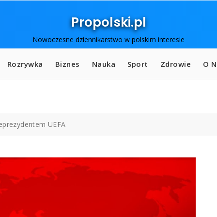
Propolski.pl
Nowoczesne dziennikarstwo w polskim interesie
Rozrywka
Biznes
Nauka
Sport
Zdrowie
O N
ceprezydentem UEFA