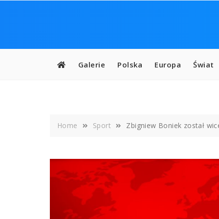
Skip
to
content
Galerie
Polska
Europa
Świat
Home
Sport
Zbigniew Boniek został wi