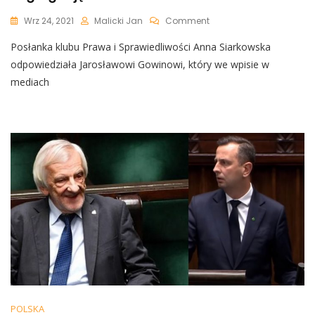
On
Wrz 24, 2021
Malicki Jan
Comment
Siarkowska
Posłanka klubu Prawa i Sprawiedliwości Anna Siarkowska
Nie
Zostawiła
odpowiedziała Jarosławowi Gowinowi, który we wpisie w
Suchej
mediach
Nitki
Na
Gowinie.
Sojusznik
Tuska
Postulował…
Segregację
Na
Wzór
Niemiec
POLSKA