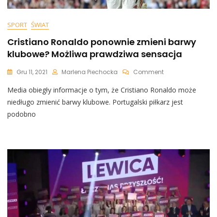
SPORT
ŚWIAT
Cristiano Ronaldo ponownie zmieni barwy
klubowe? Możliwa prawdziwa sensacja
On
Gru 11, 2021
Marlena Piechocka
Comment
Cristiano
Media obiegły informacje o tym, że Cristiano Ronaldo może
Ronaldo
Ponownie
niedługo zmienić barwy klubowe. Portugalski piłkarz jest
Zmieni
podobno
Barwy
Klubowe?
Możliwa
Prawdziwa
Sensacja