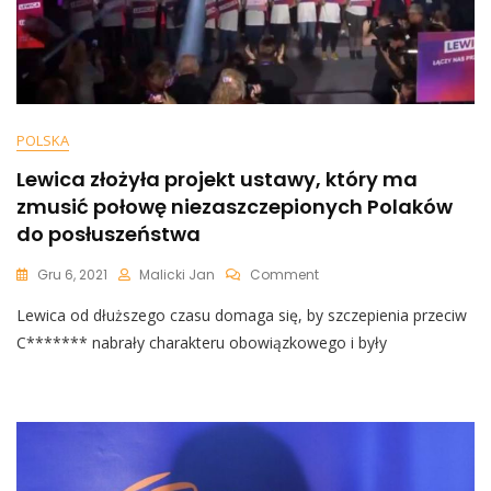
POLSKA
Lewica złożyła projekt ustawy, który ma
zmusić połowę niezaszczepionych Polaków
do posłuszeństwa
On
Gru 6, 2021
Malicki Jan
Comment
Lewica
Lewica od dłuższego czasu domaga się, by szczepienia przeciw
Złożyła
Projekt
C******* nabrały charakteru obowiązkowego i były
Ustawy,
Który
Ma
Zmusić
Połowę
Niezaszczepionych
Polaków