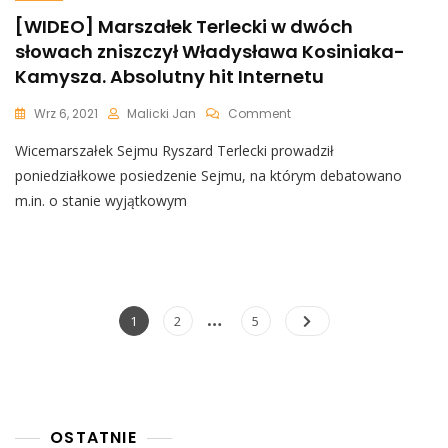
[WIDEO] Marszałek Terlecki w dwóch
słowach zniszczył Władysława Kosiniaka-
Kamysza. Absolutny hit Internetu
On
Wrz 6, 2021
Malicki Jan
Comment
[WIDEO]
Wicemarszałek Sejmu Ryszard Terlecki prowadził
Marszałek
Terlecki
poniedziałkowe posiedzenie Sejmu, na którym debatowano
W
m.in. o stanie wyjątkowym
Dwóch
Słowach
Zniszczył
Władysława
Kosiniaka-
Kamysza.
Nawigacja
…
Page
Page
Page
1
2
5
Absolutny
po
Hit
Internetu
wpisach
OSTATNIE