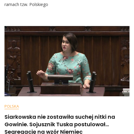
Przekazał
ramach tzw. Polskiego
Ważne
Informacje,
Które
Mogą
Zaniepokoić
POLSKA
Siarkowska nie zostawiła suchej nitki na
Gowinie. Sojusznik Tuska postulował…
Segregację na wzór Niemiec