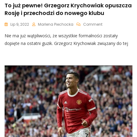
To już pewne! Grzegorz Krychowiak opuszcza
Rosję i przechodzi do nowego klubu
On
Lip 9, 2022
Marlena Piechocka
Comment
To
Nie ma już wątpliwości, że wszystkie formalności zostały
Już
Pewne!
dopięte na ostatni guzik. Grzegorz Krychowiak związany do tej
Grzegorz
Krychowiak
Opuszcza
Rosję
I
Przechodzi
Do
Nowego
Klubu