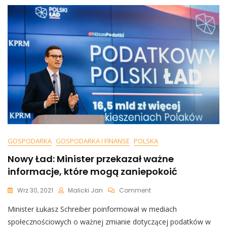
Posłankę
GOSPODARKA
GOSPODARKA I FINANSE
POLSKA
Nowy Ład: Minister przekazał ważne
informacje, które mogą zaniepokoić
On
Wrz 30, 2021
Malicki Jan
Comment
Nowy
Minister Łukasz Schreiber poinformował w mediach
Ład:
Minister
społecznościowych o ważnej zmianie dotyczącej podatków w