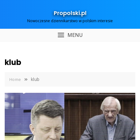
Skip
to
Propolski.pl
content
Nowoczesne dziennikarstwo w polskim interesie
MENU
klub
klub
Home