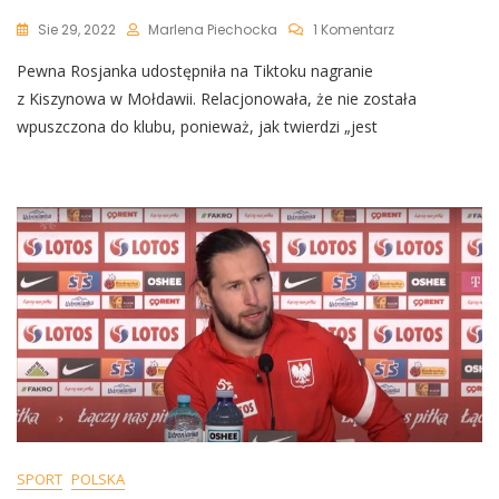
Do
Sie 29, 2022
Marlena Piechocka
1 Komentarz
Dziki
Pewna Rosjanka udostępniła na Tiktoku nagranie
Szał
Rosjanki.
z Kiszynowa w Mołdawii. Relacjonowała, że nie została
Nie
wpuszczona do klubu, ponieważ, jak twierdzi „jest
Mogła
Wejść
Do
Klubu
[WIDEO]
SPORT
POLSKA