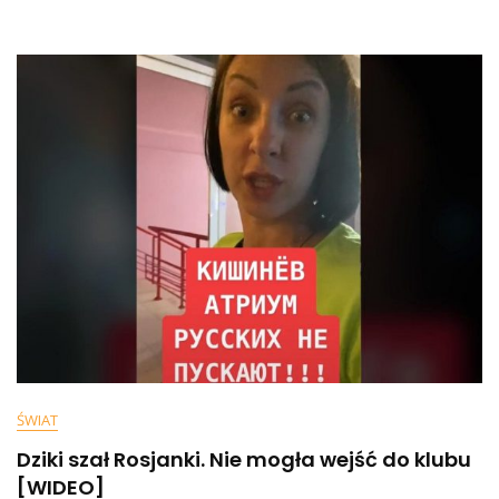
Białego.
„Jeśli
Zasłużył
Na
Jakieś
Odznaczenie,
To
Takie
Z
Flagą
Rosyjską”
ŚWIAT
Dziki szał Rosjanki. Nie mogła wejść do klubu
[WIDEO]