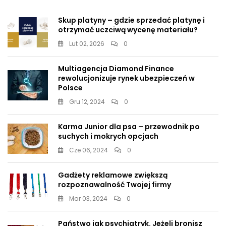
Skup platyny – gdzie sprzedać platynę i
otrzymać uczciwą wycenę materiału?
Lut 02, 2026
0
Multiagencja Diamond Finance
rewolucjonizuje rynek ubezpieczeń w
Polsce
Gru 12, 2024
0
Karma Junior dla psa – przewodnik po
suchych i mokrych opcjach
Cze 06, 2024
0
Gadżety reklamowe zwiększą
rozpoznawalność Twojej firmy
Mar 03, 2024
0
Państwo jak psychiatryk. Jeżeli bronisz