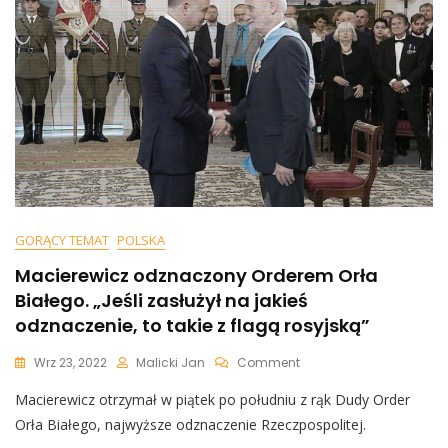
Podzielona:
Terlecki
Mówi,
Że
Złożył
Dymisję,
Rzecznik
Rządu
Zaprzecza
GORĄCY TEMAT
POLSKA
Macierewicz odznaczony Orderem Orła
Białego. „Jeśli zasłużył na jakieś
odznaczenie, to takie z flagą rosyjską”
On
Wrz 23, 2022
Malicki Jan
Comment
Macierewicz
Macierewicz otrzymał w piątek po południu z rąk Dudy Order
Odznaczony
Orderem
Orła Białego, najwyższe odznaczenie Rzeczpospolitej.
Orła