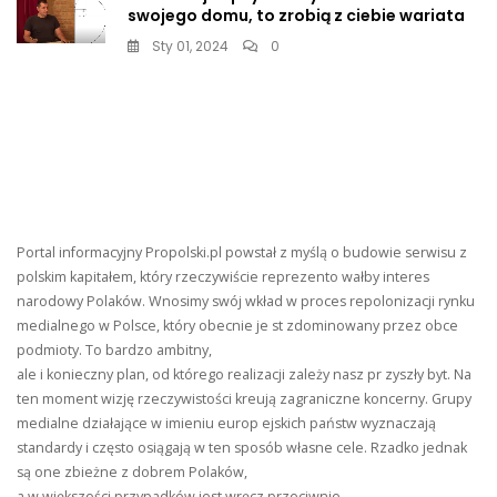
swojego domu, to zrobią z ciebie wariata
Sty 01, 2024
0
Portal informacyjny Propolski.pl powstał z myślą o budowie serwisu z
polskim kapitałem, który rzeczywiście reprezento wałby interes
narodowy Polaków. Wnosimy swój wkład w proces repolonizacji rynku
medialnego w Polsce, który obecnie je st zdominowany przez obce
podmioty. To bardzo ambitny,
ale i konieczny plan, od którego realizacji zależy nasz pr zyszły byt. Na
ten moment wizję rzeczywistości kreują zagraniczne koncerny. Grupy
medialne działające w imieniu europ ejskich państw wyznaczają
standardy i często osiągają w ten sposób własne cele. Rzadko jednak
są one zbieżne z dobrem Polaków,
a w większości przypadków jest wręcz przeciwnie.