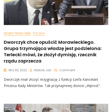
WOJNY FRAKCYJNE
POLSKA
Dworczyk chce opuścić Morawieckiego.
Grupa trzymająca władzę jest podzielona:
Terlecki mówi, że złożył dymisję, rzecznik
rządu zaprzecza
On
Wrz 30, 2022
Malicki Jan
Comment
Dworczyk
Dworczyk miał złożyć rezygnację z funkcji szefa Kancelarii
Chce
Opuścić
Prezesa Rady Ministrów. Tak przynajmniej donosi „Wprost”.
Morawieckiego.
Grupa
Trzymająca
Władzę
Jest