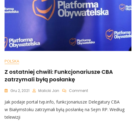
Do
Posłuszeństwa
POLSKA
Z ostatniej chwili: Funkcjonariusze CBA
zatrzymali byłą posłankę
On
Gru 2, 2021
Malicki Jan
Comment
Z
Jak podaje portal tvp.info, funkcjonariusze Delegatury CBA
Ostatniej
Chwili:
w Białymstoku zatrzymali byłą posłankę na Sejm RP. Według
Funkcjonariusze
telewizji
CBA
Zatrzymali
Byłą