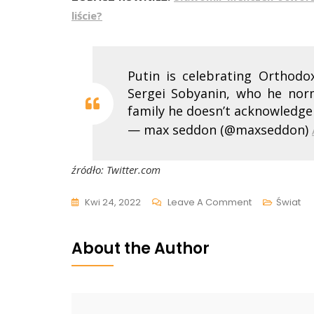
liście?
Putin is celebrating Orthod
Sergei Sobyanin, who he norm
family he doesn’t acknowledge
— max seddon (@maxseddon)
źródło: Twitter.com
On
Kwi 24, 2022
Leave A Comment
Świat
Władimir
Putin
About the Author
Uczestniczył
W
Wielkanocnej
Mszy.