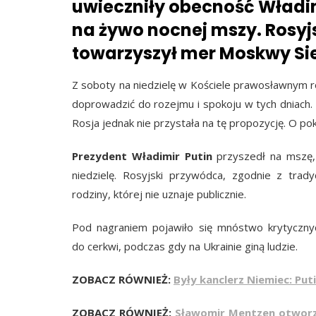
uwieczniły obecność Władi
na żywo nocnej mszy. Rosy
towarzyszył mer Moskwy Sie
Z soboty na niedzielę w Kościele prawosławnym 
doprowadzić do rozejmu i spokoju w tych dniach.
Rosja jednak nie przystała na tę propozycję. O po
Prezydent Władimir Putin
przyszedł na mszę,
niedzielę. Rosyjski przywódca, zgodnie z tra
rodziny, której nie uznaje publicznie.
Pod nagraniem pojawiło się mnóstwo krytycznych
do cerkwi, podczas gdy na Ukrainie giną ludzie.
ZOBACZ RÓWNIEŻ:
Były kanclerz Niemiec: Pu
ZOBACZ RÓWNIEŻ:
Sławomir Mentzen otworzył