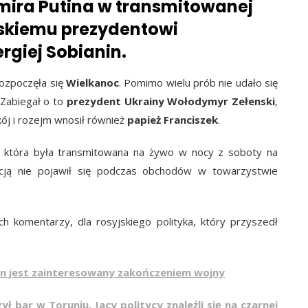
mira Putina w transmitowanej
jskiemu prezydentowi
rgiej Sobianin.
rozpoczęła się
Wielkanoc
. Pomimo wielu prób nie udało się
 Zabiegał o to
prezydent Ukrainy Wołodymyr Zełenski
,
kój i rozejm wnosił również
papież Franciszek
.
 która była transmitowana na żywo w nocy z soboty na
dycją nie pojawił się podczas obchodów w towarzystwie
 komentarzy, dla rosyjskiego polityka, który przyszedł
tin jest zainteresowany zakończeniem wojny
 bar w Toruniu. Jacy politycy znaleźli się na czarnej