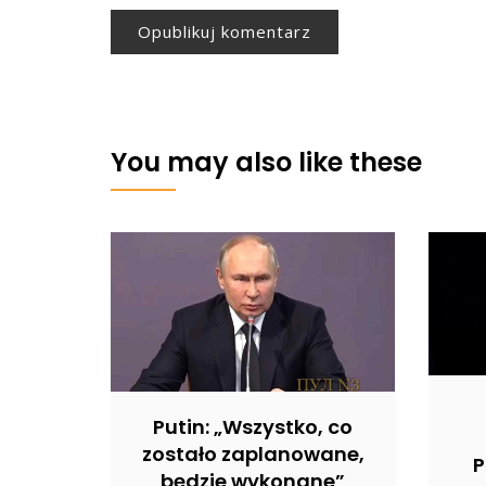
You may also like these
Putin: „Wszystko, co
zostało zaplanowane,
P
będzie wykonane”