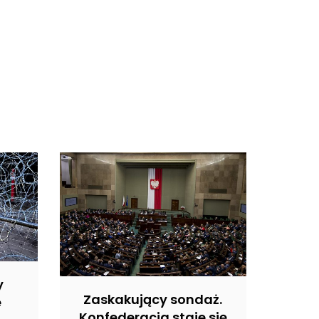
y
Zaskakujący sondaż.
e
Konfederacja staje się