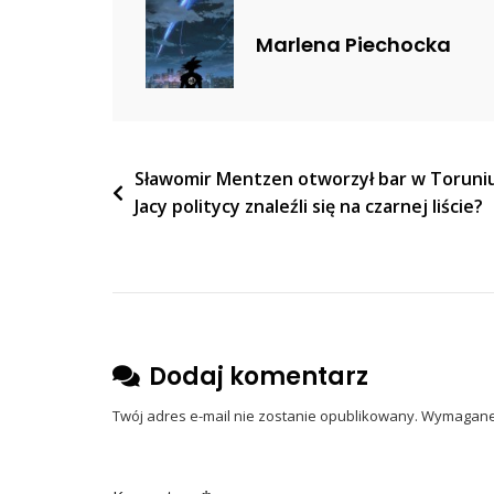
Widziało
Marlena Piechocka
Go
Wiele
Osób
[WIDEO]
Nawigacja
Sławomir Mentzen otworzył bar w Toruniu
Jacy politycy znaleźli się na czarnej liście?
wpisu
Dodaj komentarz
Twój adres e-mail nie zostanie opublikowany.
Wymagane 