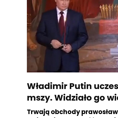
Władimir Putin uczes
mszy. Widziało go w
Trwają obchody prawosław