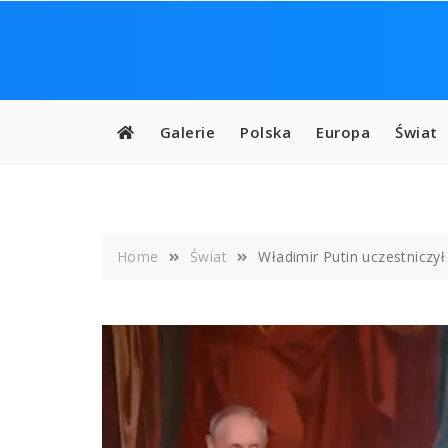
Skip
to
content
Galerie
Polska
Europa
Świat
Home
Świat
Władimir Putin uczestniczy