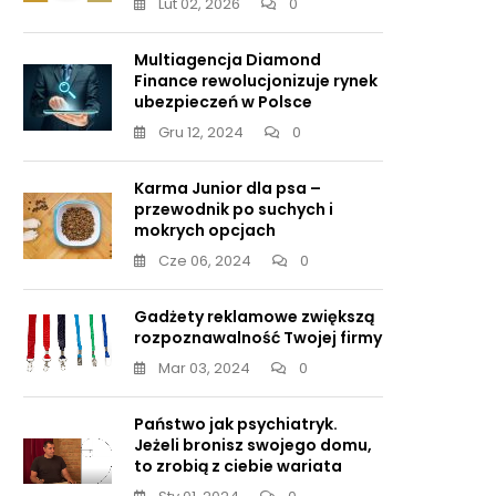
Lut 02, 2026
0
Multiagencja Diamond
Finance rewolucjonizuje rynek
ubezpieczeń w Polsce
Gru 12, 2024
0
Karma Junior dla psa –
przewodnik po suchych i
mokrych opcjach
Cze 06, 2024
0
Gadżety reklamowe zwiększą
rozpoznawalność Twojej firmy
Mar 03, 2024
0
Państwo jak psychiatryk.
Jeżeli bronisz swojego domu,
to zrobią z ciebie wariata