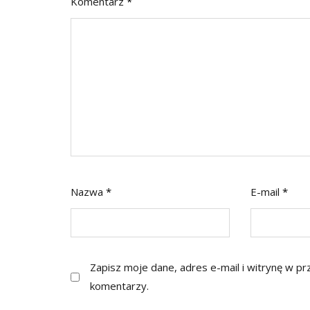
Komentarz
*
Nazwa
*
E-mail
*
Zapisz moje dane, adres e-mail i witrynę w p
komentarzy.