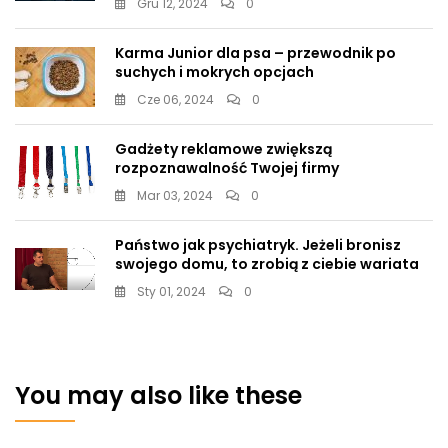
Gru 12, 2024
0
Karma Junior dla psa – przewodnik po
suchych i mokrych opcjach
Cze 06, 2024
0
Gadżety reklamowe zwiększą
rozpoznawalność Twojej firmy
Mar 03, 2024
0
Państwo jak psychiatryk. Jeżeli bronisz
swojego domu, to zrobią z ciebie wariata
Sty 01, 2024
0
You may also like these