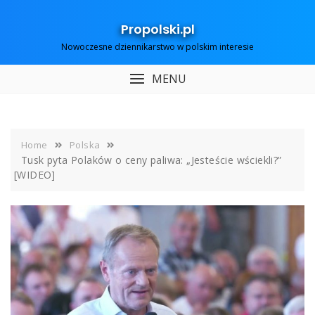
Skip
to
Propolski.pl
content
Nowoczesne dziennikarstwo w polskim interesie
MENU
Home
Polska
Tusk pyta Polaków o ceny paliwa: „Jesteście wściekli?”
[WIDEO]