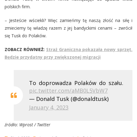
polskich firm.
– Jesteście wściekli? Więc zamieńmy tę naszą złość na siłę i
zmieciemy tę władzę razem z jej bandyckimi cenami – zwrócił
się Tusk do Polaków.
ZOBACZ RÓWNIEŻ:
Straż Graniczna pokazała nowy sprzęt.
Będzie przydatny przy zwiększonej migracji
To doprowadza Polaków do szału.
pic.twitter.com/aMB0L5VbW7
— Donald Tusk (@donaldtusk)
January 4, 2023
źródło: Wprost / Twitter