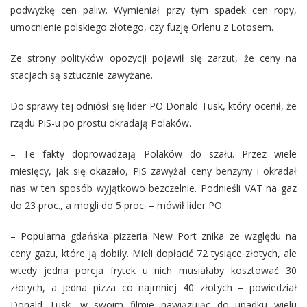
podwyżkę cen paliw. Wymieniał przy tym spadek cen ropy,
umocnienie polskiego złotego, czy fuzję Orlenu z Lotosem.
Ze strony polityków opozycji pojawił się zarzut, że ceny na
stacjach są sztucznie zawyżane.
Do sprawy tej odniósł się lider PO Donald Tusk, który ocenił, że
rządu PiS-u po prostu okradają Polaków.
– Te fakty doprowadzają Polaków do szału. Przez wiele
miesięcy, jak się okazało, PiS zawyżał ceny benzyny i okradał
nas w ten sposób wyjątkowo bezczelnie. Podnieśli VAT na gaz
do 23 proc., a mogli do 5 proc. – mówił lider PO.
– Popularna gdańska pizzeria New Port znika ze względu na
ceny gazu, które ją dobiły. Mieli dopłacić 72 tysiące złotych, ale
wtedy jedna porcja frytek u nich musiałaby kosztować 30
złotych, a jedna pizza co najmniej 40 złotych – powiedział
Donald Tusk, w swoim filmie nawiązując do upadku wielu