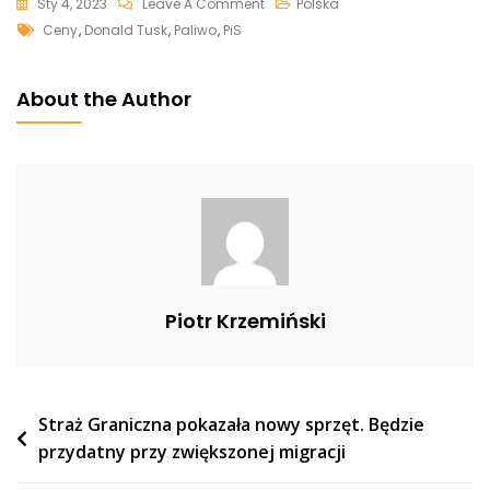
On
Sty 4, 2023
Leave A Comment
Polska
Tags
Tusk
Ceny
,
Donald Tusk
,
Paliwo
,
PiS
Pyta
Polaków
About the Author
O
Ceny
Paliwa:
„Jesteście
Wściekli?”
[WIDEO]
Piotr Krzemiński
Nawigacja
Straż Graniczna pokazała nowy sprzęt. Będzie
przydatny przy zwiększonej migracji
wpisu