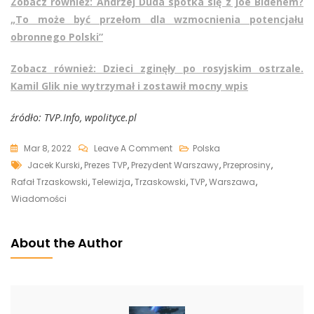
Zobacz również: Andrzej Duda spotka się z Joe Bidenem?
„To może być przełom dla wzmocnienia potencjału
obronnego Polski”
Zobacz również: Dzieci zginęły po rosyjskim ostrzale.
Kamil Glik nie wytrzymał i zostawił mocny wpis
źródło: TVP.Info, wpolityce.pl
On
Mar 8, 2022
Leave A Comment
Polska
Tags
Trzaskowski
Jacek Kurski
,
Prezes TVP
,
Prezydent Warszawy
,
Przeprosiny
,
Przeprasza,
Rafał Trzaskowski
,
Telewizja
,
Trzaskowski
,
TVP
,
Warszawa
,
Jednak
Wiadomości
Jacek
Kurski
About the Author
Pozostaje
Sceptyczny:
„Chcę
Wierzyć,