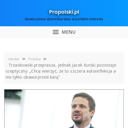
Skip
to
Propolski.pl
content
Nowoczesne dziennikarstwo w polskim interesie
MENU
Home
Polska
Trzaskowski przeprasza, jednak Jacek Kurski pozostaje
sceptyczny: „Chcę wierzyć, że to szczera autorefleksja a
nie tylko obawa przed karą”