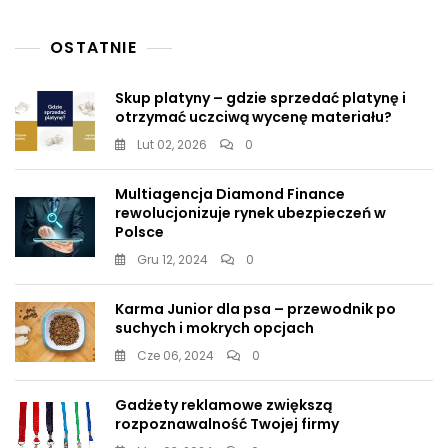
OSTATNIE
Skup platyny – gdzie sprzedać platynę i
otrzymać uczciwą wycenę materiału?
Lut 02, 2026
0
Multiagencja Diamond Finance
rewolucjonizuje rynek ubezpieczeń w
Polsce
Gru 12, 2024
0
Karma Junior dla psa – przewodnik po
suchych i mokrych opcjach
Cze 06, 2024
0
Gadżety reklamowe zwiększą
rozpoznawalność Twojej firmy