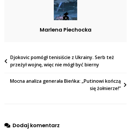
Że
To
Szczera
Autorefleksja
Marlena Piechocka
A
Nie
Tylko
Obawa
Nawigacja
Djokovic pomógł tenisiście z Ukrainy. Serb też
Przed
przeżył wojnę, więc nie mógł być bierny
Karą”
wpisu
Mocna analiza generała Bieńka: „Putinowi kończą
się żołnierze!”
Dodaj komentarz