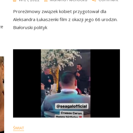
„Zanim
Proreżimowy związek kobiet przygotował dla
Go
Obejrzy
Aleksandra Łukaszenki film z okazji jego 66 urodzin.
Zastan
że
Białoruski polityk
Się
Dwa
Razy”.
Oto
Film
Z
Okazji
Urodzin
Łukasze
Trudno
W
To
Uwierzy
[WIDEO
ŚWIAT