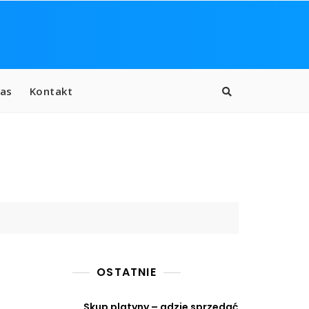
as
Kontakt
OSTATNIE
Skup platyny – gdzie sprzedać