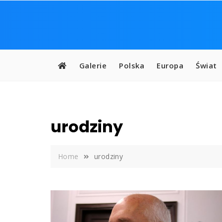
Skip
to
content
Galerie
Polska
Europa
Świat
urodziny
Home
urodziny