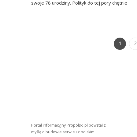
swoje 78 urodziny. Polityk do tej pory chętnie
Page
P
1
2
Portal informacyjny Propolski.pl powstał z
myślą o budowie serwisu z polskim