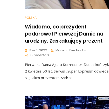
POLSKA
Wiadomo, co prezydent
podarował Pierwszej Damie na
urodziny. Zaskakujący prezent
Kwi 4, 2022
Marlena Piechocka
Do
1 Komentarz
Wiadomo,
Pierwsza Dama Agata Kornhauser-Duda skończył
Co
Prezydent
2 kwietnia 50 lat. Serwis „Super Express” dowiedzi
Podarował
się, jakim prezentem Andrzej
Pierwszej
Damie
Na
Urodziny.
Zaskakujący
Prezent