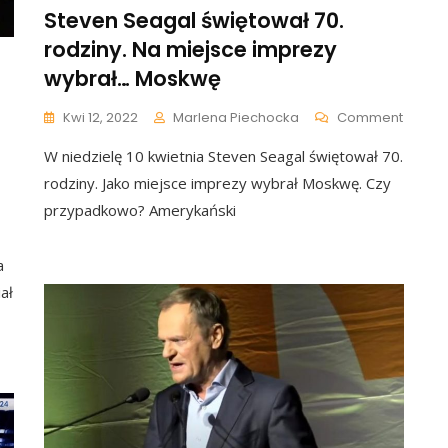
Steven Seagal świętował 70.
rodziny. Na miejsce imprezy
wybrał… Moskwę
On
Kwi 12, 2022
Marlena Piechocka
Comment
Steven
W niedzielę 10 kwietnia Steven Seagal świętował 70.
Seaga
Święto
rodziny. Jako miejsce imprezy wybrał Moskwę. Czy
70.
przypadkowo? Amerykański
Rodzin
Na
Miejsc
a
Imprez
ał
Wybra
Moskw