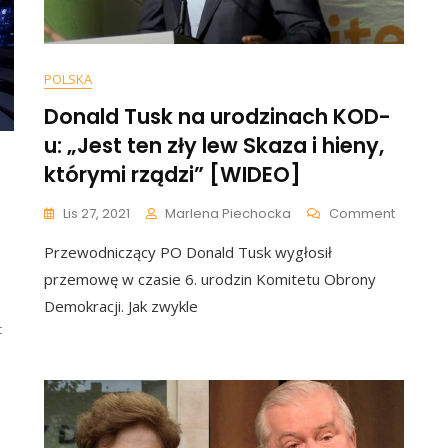
POLSKA
Donald Tusk na urodzinach KOD-
u: „Jest ten zły lew Skaza i hieny,
którymi rządzi” [WIDEO]
On
Lis 27, 2021
Marlena Piechocka
Comment
Donald
Przewodniczący PO Donald Tusk wygłosił
Tusk
Na
przemowę w czasie 6. urodzin Komitetu Obrony
Urodzin
Demokracji. Jak zwykle
KOD-
On
t
U:
Zaskakujące
„Jest
Zachowanie
Ten
Moniki
Zły
Olejnik.
Lew
Dała
Skaza