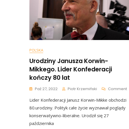
POLSKA
Urodziny Janusza Korwin-
Mikkego. Lider Konfederacji
kończy 80 lat
Paź 27, 2022
Piotr Krzemiński
Comment
U
Lider Konfederacji Janusz Korwin-Mikke obchodzi
J
K
80.urodziny. Polityk całe życie wyznawał poglądy
M
konserwatywno-liberalne. Urodził się 27
L
października
K
K