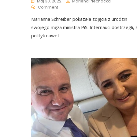
Maj 30, 2022
Marlena Piechocka
On
Comment
Urodziny
Marianna Schreiber pokazała zdjęcia z urodzin
Ministra
Łukasza
swojego męża ministra PiS. Internauci dostrzegli, 
Schreibera:
polityk nawet
„Dlaczego
On
Taki
Nabzdyczony?”